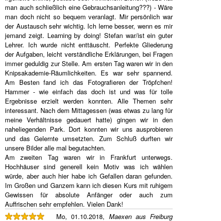
man auch schließlich eine Gebrauchsanleitung???) - Wäre
man doch nicht so bequem veranlagt. Mir persönlich war
der Austausch sehr wichtig. Ich lerne besser, wenn es mir
jemand zeigt. Learning by doing! Stefan war/ist ein guter
Lehrer. Ich wurde nicht enttäuscht. Perfekte Gliederung
der Aufgaben, leicht verständliche Erklärungen, bei Fragen
immer geduldig zur Stelle. Am ersten Tag waren wir in den
Knipsakademie-Räumlichkeiten. Es war sehr spannend.
Am Besten fand ich das Fotografieren der Tröpfchen!
Hammer - wie einfach das doch ist und was für tolle
Ergebnisse erzielt werden konnten. Alle Themen sehr
interessant. Nach dem Mittagessen (was etwas zu lang für
meine Verhältnisse gedauert hatte) gingen wir in den
naheliegenden Park. Dort konnten wir uns ausprobieren
und das Gelernte umsetzten. Zum Schluß durften wir
unsere Bilder alle mal begutachten.
Am zweiten Tag waren wir in Frankfurt unterwegs.
Hochhäuser sind generell kein Motiv was ich wählen
würde, aber auch hier habe ich Gefallen daran gefunden.
Im Großen und Ganzem kann ich diesen Kurs mit ruhigem
Gewissen für absolute Anfänger oder auch zum
Auffrischen sehr empfehlen. Vielen Dank!
Mo, 01.10.2018,
Maexen aus Freiburg