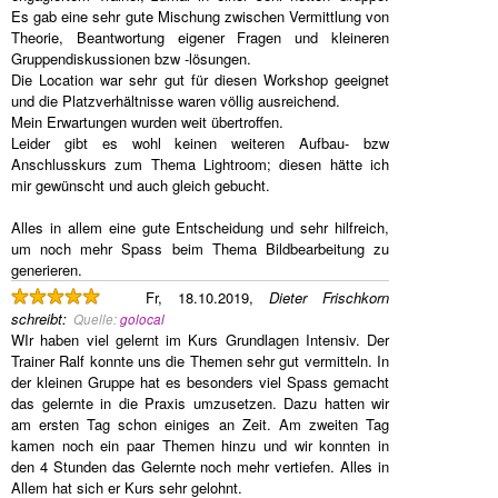
Es gab eine sehr gute Mischung zwischen Vermittlung von
Theorie, Beantwortung eigener Fragen und kleineren
Gruppendiskussionen bzw -lösungen.
Die Location war sehr gut für diesen Workshop geeignet
und die Platzverhältnisse waren völlig ausreichend.
Mein Erwartungen wurden weit übertroffen.
Leider gibt es wohl keinen weiteren Aufbau- bzw
Anschlusskurs zum Thema Lightroom; diesen hätte ich
mir gewünscht und auch gleich gebucht.
Alles in allem eine gute Entscheidung und sehr hilfreich,
um noch mehr Spass beim Thema Bildbearbeitung zu
generieren.
Fr, 18.10.2019,
Dieter Frischkorn
schreibt
:
Quelle:
golocal
WIr haben viel gelernt im Kurs Grundlagen Intensiv. Der
Trainer Ralf konnte uns die Themen sehr gut vermitteln. In
der kleinen Gruppe hat es besonders viel Spass gemacht
das gelernte in die Praxis umzusetzen. Dazu hatten wir
am ersten Tag schon einiges an Zeit. Am zweiten Tag
kamen noch ein paar Themen hinzu und wir konnten in
den 4 Stunden das Gelernte noch mehr vertiefen. Alles in
Allem hat sich er Kurs sehr gelohnt.