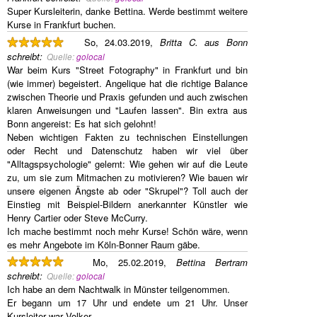
Super Kursleiterin, danke Bettina. Werde bestimmt weitere
Kurse in Frankfurt buchen.
So, 24.03.2019,
Britta C. aus Bonn
schreibt
:
Quelle:
golocal
War beim Kurs "Street Fotography" in Frankfurt und bin
(wie immer) begeistert. Angelique hat die richtige Balance
zwischen Theorie und Praxis gefunden und auch zwischen
klaren Anweisungen und "Laufen lassen". Bin extra aus
Bonn angereist: Es hat sich gelohnt!
Neben wichtigen Fakten zu technischen Einstellungen
oder Recht und Datenschutz haben wir viel über
"Alltagspsychologie" gelernt: Wie gehen wir auf die Leute
zu, um sie zum Mitmachen zu motivieren? Wie bauen wir
unsere eigenen Ängste ab oder "Skrupel"? Toll auch der
Einstieg mit Beispiel-Bildern anerkannter Künstler wie
Henry Cartier oder Steve McCurry.
Ich mache bestimmt noch mehr Kurse! Schön wäre, wenn
es mehr Angebote im Köln-Bonner Raum gäbe.
Mo, 25.02.2019,
Bettina Bertram
schreibt
:
Quelle:
golocal
Ich habe an dem Nachtwalk in Münster teilgenommen.
Er begann um 17 Uhr und endete um 21 Uhr. Unser
Kursleiter war Volker.