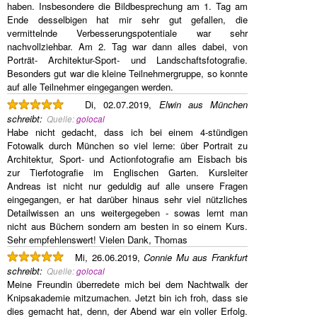
haben. Insbesondere die Bildbesprechung am 1. Tag am
Ende desselbigen hat mir sehr gut gefallen, die
vermittelnde Verbesserungspotentiale war sehr
nachvollziehbar. Am 2. Tag war dann alles dabei, von
Porträt- Architektur-Sport- und Landschaftsfotografie.
Besonders gut war die kleine Teilnehmergruppe, so konnte
auf alle Teilnehmer eingegangen werden.
Di, 02.07.2019,
Elwin aus München
schreibt
:
Quelle:
golocal
Habe nicht gedacht, dass ich bei einem 4-stündigen
Fotowalk durch München so viel lerne: über Portrait zu
Architektur, Sport- und Actionfotografie am Eisbach bis
zur Tierfotografie im Englischen Garten. Kursleiter
Andreas ist nicht nur geduldig auf alle unsere Fragen
eingegangen, er hat darüber hinaus sehr viel nützliches
Detailwissen an uns weitergegeben - sowas lernt man
nicht aus Büchern sondern am besten in so einem Kurs.
Sehr empfehlenswert! Vielen Dank, Thomas
Mi, 26.06.2019,
Connie Mu aus Frankfurt
schreibt
:
Quelle:
golocal
Meine Freundin überredete mich bei dem Nachtwalk der
Knipsakademie mitzumachen. Jetzt bin ich froh, dass sie
dies gemacht hat, denn, der Abend war ein voller Erfolg.