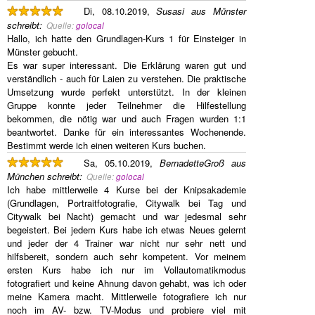
Di, 08.10.2019,
Susasi aus Münster
schreibt
:
Quelle:
golocal
Hallo, ich hatte den Grundlagen-Kurs 1 für Einsteiger in
Münster gebucht.
Es war super interessant. Die Erklärung waren gut und
verständlich - auch für Laien zu verstehen. Die praktische
Umsetzung wurde perfekt unterstützt. In der kleinen
Gruppe konnte jeder Teilnehmer die Hilfestellung
bekommen, die nötig war und auch Fragen wurden 1:1
beantwortet. Danke für ein interessantes Wochenende.
Bestimmt werde ich einen weiteren Kurs buchen.
Sa, 05.10.2019,
BernadetteGroß aus
München
schreibt
:
Quelle:
golocal
Ich habe mittlerweile 4 Kurse bei der Knipsakademie
(Grundlagen, Portraitfotografie, Citywalk bei Tag und
Citywalk bei Nacht) gemacht und war jedesmal sehr
begeistert. Bei jedem Kurs habe ich etwas Neues gelernt
und jeder der 4 Trainer war nicht nur sehr nett und
hilfsbereit, sondern auch sehr kompetent. Vor meinem
ersten Kurs habe ich nur im Vollautomatikmodus
fotografiert und keine Ahnung davon gehabt, was ich oder
meine Kamera macht. Mittlerweile fotografiere ich nur
noch im AV- bzw. TV-Modus und probiere viel mit