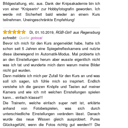
Bildgestaltung, etc. aus. Dank der Knipsakademie bin ich
von einer "Knipserin" zur Hobbyfotografin geworden. Ich
werde mit Sicherheit bald wieder an einem Kurs
teilnehmen. Uneingeschränkte Empfehlung!
Di, 01.10.2019,
RGB-Girl! aus Regensburg
schreibt
:
Quelle:
golocal
Bevor ich mich für den Kurs angemeldet habe, hatte ich
schon seit 5 Jahren eine Spiegelreflexkamera und nutzte
diese überwiegend im Automatik-Modus. Mal probierte ich
an den Einstellungen herum aber wusste eigentlich nicht
was ich tat und wunderte mich dann warum meine Bilder
nicht gut wurden.
Dann meldete ich mich per Zufall für den Kurs an und was
soll ich sagen, ich fühle mich so inspiriert. Endlich
verstehe ich die ganzen Knöpfe und Tasten auf meiner
Kamera und wie ich mit welchen Einstellungen spielen
kann... einfach klasse!!!
Die Trainerin, welche einfach super nett ist, erklärte
anhand von Fotobeispielen, was sich durch
unterschiedliche Einstellungen verändern lässt. Danach
wurde das neue Wissen gleich ausprobiert. Pures
Glücksgefühl, wenn die Fotos richtig gut werden!!! Die