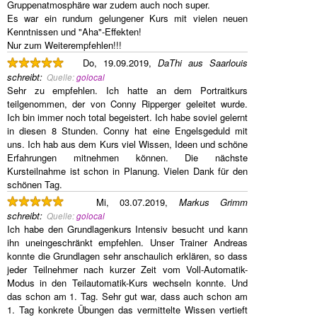
Gruppenatmosphäre war zudem auch noch super.
Es war ein rundum gelungener Kurs mit vielen neuen
Kenntnissen und "Aha"-Effekten!
Nur zum Weiterempfehlen!!!
Do, 19.09.2019,
DaThi aus Saarlouis
schreibt
:
Quelle:
golocal
Sehr zu empfehlen. Ich hatte an dem Portraitkurs
teilgenommen, der von Conny Ripperger geleitet wurde.
Ich bin immer noch total begeistert. Ich habe soviel gelernt
in diesen 8 Stunden. Conny hat eine Engelsgeduld mit
uns. Ich hab aus dem Kurs viel Wissen, Ideen und schöne
Erfahrungen mitnehmen können. Die nächste
Kursteilnahme ist schon in Planung. Vielen Dank für den
schönen Tag.
Mi, 03.07.2019,
Markus Grimm
schreibt
:
Quelle:
golocal
Ich habe den Grundlagenkurs Intensiv besucht und kann
ihn uneingeschränkt empfehlen. Unser Trainer Andreas
konnte die Grundlagen sehr anschaulich erklären, so dass
jeder Teilnehmer nach kurzer Zeit vom Voll-Automatik-
Modus in den Teilautomatik-Kurs wechseln konnte. Und
das schon am 1. Tag. Sehr gut war, dass auch schon am
1. Tag konkrete Übungen das vermittelte Wissen vertieft