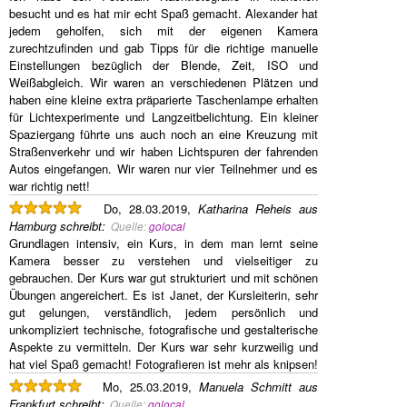
besucht und es hat mir echt Spaß gemacht. Alexander hat
jedem geholfen, sich mit der eigenen Kamera
zurechtzufinden und gab Tipps für die richtige manuelle
Einstellungen bezüglich der Blende, Zeit, ISO und
Weißabgleich. Wir waren an verschiedenen Plätzen und
haben eine kleine extra präparierte Taschenlampe erhalten
für Lichtexperimente und Langzeitbelichtung. Ein kleiner
Spaziergang führte uns auch noch an eine Kreuzung mit
Straßenverkehr und wir haben Lichtspuren der fahrenden
Autos eingefangen. Wir waren nur vier Teilnehmer und es
war richtig nett!
Do, 28.03.2019,
Katharina Reheis aus
Hamburg
schreibt
:
Quelle:
golocal
Grundlagen intensiv, ein Kurs, in dem man lernt seine
Kamera besser zu verstehen und vielseitiger zu
gebrauchen. Der Kurs war gut strukturiert und mit schönen
Übungen angereichert. Es ist Janet, der Kursleiterin, sehr
gut gelungen, verständlich, jedem persönlich und
unkompliziert technische, fotografische und gestalterische
Aspekte zu vermitteln. Der Kurs war sehr kurzweilig und
hat viel Spaß gemacht! Fotografieren ist mehr als knipsen!
Mo, 25.03.2019,
Manuela Schmitt aus
Frankfurt
schreibt
:
Quelle:
golocal