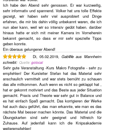
Ich habe den Abend sehr genossen. Er war kurzweilig,
sehr informativ und spannend. Volker hat uns tolle Effekte
gezeigt, wir haben sehr viel ausprobiert und Dinge
erfahren, die mir bis dahin völlig unbekannt waren, die ich
nun aber kann, weil wir so intensiv geübt haben. darüber
hinaus hatte er sich mit meiner Kamera im Vorneherein
bekannt gemacht, so dass er mir sehr spezielle Tipps
geben konnte.
Ein überaus gelungener Abend!
Di, 05.02.2019,
GabWe aus Mannheim
schreibt
:
Quelle:
golocal
Sehr gute Veranstaltung -Kurs Makro Fotografie - sehr zu
empfehlen! Der Kursleiter Stefan hat das Material sehr
anschaulich vermittelt und war stets bemüht zu schauen
das alle mitkommen. Auch wenn es nicht so geklappt hat ,
hat er gekonnt motiviert und das Beste aus jeder Situation
gemacht. Praxis und Theorie war sehr gut in Balance und
es hat einfach Spaß gemacht. Das korrigieren der Werke
hat auch dazu geführt, das man erkannte, wie man es das
nächste Mal besser machen könnte. Das Material und die
Übungskarten sind sehr geeignet und hilfreich für
Zuhause. Auf jedenfall kann ich die Knipsakademie
weiterempfehlen!