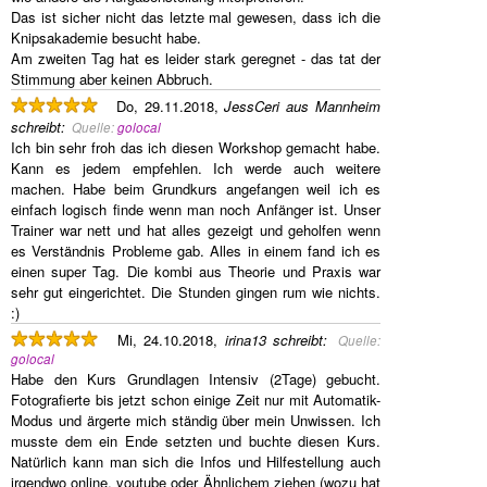
Das ist sicher nicht das letzte mal gewesen, dass ich die
Knipsakademie besucht habe.
Am zweiten Tag hat es leider stark geregnet - das tat der
Stimmung aber keinen Abbruch.
Do, 29.11.2018,
JessCeri aus Mannheim
schreibt
:
Quelle:
golocal
Ich bin sehr froh das ich diesen Workshop gemacht habe.
Kann es jedem empfehlen. Ich werde auch weitere
machen. Habe beim Grundkurs angefangen weil ich es
einfach logisch finde wenn man noch Anfänger ist. Unser
Trainer war nett und hat alles gezeigt und geholfen wenn
es Verständnis Probleme gab. Alles in einem fand ich es
einen super Tag. Die kombi aus Theorie und Praxis war
sehr gut eingerichtet. Die Stunden gingen rum wie nichts.
:)
Mi, 24.10.2018,
irina13
schreibt
:
Quelle:
golocal
Habe den Kurs Grundlagen Intensiv (2Tage) gebucht.
Fotografierte bis jetzt schon einige Zeit nur mit Automatik-
Modus und ärgerte mich ständig über mein Unwissen. Ich
musste dem ein Ende setzten und buchte diesen Kurs.
Natürlich kann man sich die Infos und Hilfestellung auch
irgendwo online, youtube oder Ähnlichem ziehen (wozu hat