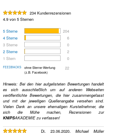
234 Kundenrezensionen
4.9 von 5 Sternen
5 Sterne
204
4 Sterne
6
3 Sterne
0
2 Sterne
2
1 Stern
0
FEEDBACKS
ohne Sterne-Wertung
22
(z.B. Facebook)
Hinweis: Bei den hier aufgelisteten Bewertungen handelt
es sich ausschließlich um auf anderen Webseiten
veröffentlichte Bewertungen, die hier zusammengefasst
und mit der jeweiligen Quellenangabe versehen sind.
Vielen Dank an unsere ehemaligen Kursteilnehmer, die
sich die Mühe machen, Rezensionen zur
KNIPS
AKADEMIE
zu verfassen!
Di, 23.06.2020,
Michael Müller