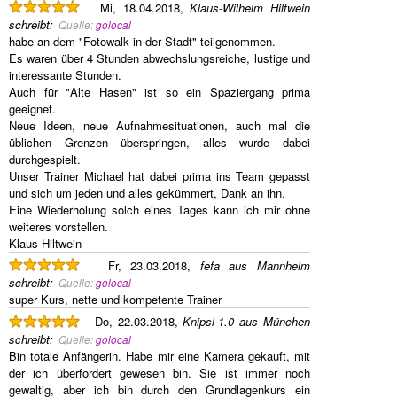
Mi, 18.04.2018,
Klaus-Wilhelm Hiltwein
schreibt
:
Quelle:
golocal
habe an dem "Fotowalk in der Stadt" teilgenommen.
Es waren über 4 Stunden abwechslungsreiche, lustige und
interessante Stunden.
Auch für "Alte Hasen" ist so ein Spaziergang prima
geeignet.
Neue Ideen, neue Aufnahmesituationen, auch mal die
üblichen Grenzen überspringen, alles wurde dabei
durchgespielt.
Unser Trainer Michael hat dabei prima ins Team gepasst
und sich um jeden und alles gekümmert, Dank an ihn.
Eine Wiederholung solch eines Tages kann ich mir ohne
weiteres vorstellen.
Klaus Hiltwein
Fr, 23.03.2018,
fefa aus Mannheim
schreibt
:
Quelle:
golocal
super Kurs, nette und kompetente Trainer
Do, 22.03.2018,
Knipsi-1.0 aus München
schreibt
:
Quelle:
golocal
Bin totale Anfängerin. Habe mir eine Kamera gekauft, mit
der ich überfordert gewesen bin. Sie ist immer noch
gewaltig, aber ich bin durch den Grundlagenkurs ein