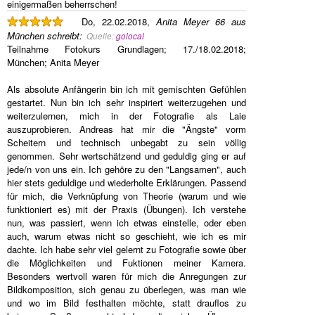
einigermaßen beherrschen!
Do, 22.02.2018,
Anita Meyer 66 aus
München
schreibt
:
Quelle:
golocal
Teilnahme Fotokurs Grundlagen; 17./18.02.2018;
München; Anita Meyer
Als absolute Anfängerin bin ich mit gemischten Gefühlen
gestartet. Nun bin ich sehr inspiriert weiterzugehen und
weiterzulernen, mich in der Fotografie als Laie
auszuprobieren. Andreas hat mir die "Ängste" vorm
Scheitern und technisch unbegabt zu sein völlig
genommen. Sehr wertschätzend und geduldig ging er auf
jede/n von uns ein. Ich gehöre zu den "Langsamen", auch
hier stets geduldige und wiederholte Erklärungen. Passend
für mich, die Verknüpfung von Theorie (warum und wie
funktioniert es) mit der Praxis (Übungen). Ich verstehe
nun, was passiert, wenn ich etwas einstelle, oder eben
auch, warum etwas nicht so geschieht, wie ich es mir
dachte. Ich habe sehr viel gelernt zu Fotografie sowie über
die Möglichkeiten und Fuktionen meiner Kamera.
Besonders wertvoll waren für mich die Anregungen zur
Bildkomposition, sich genau zu überlegen, was man wie
und wo im Bild festhalten möchte, statt drauflos zu