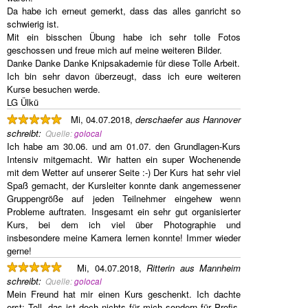
Da habe ich erneut gemerkt, dass das alles ganricht so
schwierig ist.
Mit ein bisschen Übung habe ich sehr tolle Fotos
geschossen und freue mich auf meine weiteren Bilder.
Danke Danke Danke Knipsakademie für diese Tolle Arbeit.
Ich bin sehr davon überzeugt, dass ich eure weiteren
Kurse besuchen werde.
LG Ülkü
Mi, 04.07.2018,
derschaefer aus Hannover
schreibt
:
Quelle:
golocal
Ich habe am 30.06. und am 01.07. den Grundlagen-Kurs
Intensiv mitgemacht. Wir hatten ein super Wochenende
mit dem Wetter auf unserer Seite :-) Der Kurs hat sehr viel
Spaß gemacht, der Kursleiter konnte dank angemessener
Gruppengröße auf jeden Teilnehmer eingehew wenn
Probleme auftraten. Insgesamt ein sehr gut organisierter
Kurs, bei dem ich viel über Photographie und
insbesondere meine Kamera lernen konnte! Immer wieder
gerne!
Mi, 04.07.2018,
Ritterin aus Mannheim
schreibt
:
Quelle:
golocal
Mein Freund hat mir einen Kurs geschenkt. Ich dachte
erst: Toll, das ist doch nichts für mich sondern für Profis.