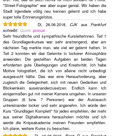
"Street-Fotographie" war aber super genial. Wir haben die
Stadt irgendwie völlig neu kennen gelernt und ich habe
super tolle Erinnerungsfotos.
Di, 26.06.2018,
CJK aus Frankfurt
schreibt
:
Quelle:
golocal
Sehr freundliche und sympathische Kursleiterinnen. Teil 1
des Grundlagenkurses war sehr anstrengend, aber am
nächsten Tag merkte man, wie viel wir gelernt hatten. In
Teil 2 konnten wir das Gelernte in lockerer Atmosphäre
anwenden. Die gestellten Aufgaben an beiden Tagen
erforderten gute Überlegungen und Kreativität. Ich habe
Motive fotografiert, die ich von alleine nicht unbedingt
ausgesucht hätte. Das war eine Herausforderung, aber
zugleich die Gelegenheit, sich mit neuen Gedanken und
Blickwinkeln auseinanderzusetzen. Endlich kann ich
einigermaßen gut mit meiner Kamera umgehen. In unseren
Gruppen (6 bzw. 7 Personen) war der Austausch
untereinander locker und sehr angenehm. Ich würde den
Kurs "Grundlagen Komplett" für jeden empfehlen, der mehr
aus seiner Digitalkamera herausholen möchte und ich
werde die Knipsakademie meinen Freunden empfehlen.
Ich plane, weitere Kurse zu besuchen.
Di, 19.06.2018,
Birgit D aus Frankfurt