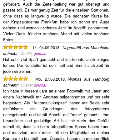
gefordert. Auch die Zeiteinteilung war gut überlegt und
passte toll. Es war genug Zeit für die einzelnen Stationen,
ohne dass es langweilig wurde. Die nächsten Kurse bei
der Knipsakademie Frankfurt habe ich schon ins Auge
gefasst und werden nächstes Jahr "in Angriff" genommen.
Vielen Dank für den schönen Abend mit vielen schönen
Fotos
Di, 04.09.2018,
Dagmar68 aus Mannheim
schreibt
:
Quelle:
golocal
Hat sehr viel Spaß gemacht und ich konnte auch einiges
lernen. Der Kursleiter ist sehr nett und nimmt sich Zeit für
jeden einzelnen.
Mo, 27.08.2018,
Wolbas aus Hamburg
schreibt
:
Quelle:
golocal
Ich habe in diesem Jahr an einem Fotowalk mit Janet und
einem Nachtwalk mit Andreas teilgenommen und bin sehr
begeistert. Als "Automatik-knipser" haben mir Beide sehr
einfühlsam die Grundlagen des fotografierens
nahegebracht und damit Appetit auf "mehr" gemacht. Ihre
freundliche und geduldige Art hat mir stets das Gefühl
vermittelt, dass ich beim fotografieren Spass haben kann
und motiviert, mich mehr mit den Möglichkeiten meiner
Kamera zu beschäftigen. Überdies haben sie meinen Blick