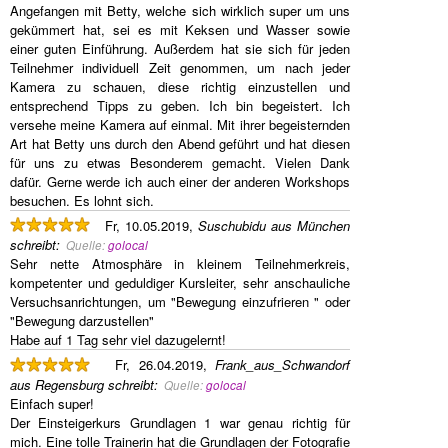
Angefangen mit Betty, welche sich wirklich super um uns
gekümmert hat, sei es mit Keksen und Wasser sowie
einer guten Einführung. Außerdem hat sie sich für jeden
Teilnehmer individuell Zeit genommen, um nach jeder
Kamera zu schauen, diese richtig einzustellen und
entsprechend Tipps zu geben. Ich bin begeistert. Ich
versehe meine Kamera auf einmal. Mit ihrer begeisternden
Art hat Betty uns durch den Abend geführt und hat diesen
für uns zu etwas Besonderem gemacht. Vielen Dank
dafür. Gerne werde ich auch einer der anderen Workshops
besuchen. Es lohnt sich.
Fr, 10.05.2019,
Suschubidu aus München
schreibt
:
Quelle:
golocal
Sehr nette Atmosphäre in kleinem Teilnehmerkreis,
kompetenter und geduldiger Kursleiter, sehr anschauliche
Versuchsanrichtungen, um "Bewegung einzufrieren " oder
"Bewegung darzustellen"
Habe auf 1 Tag sehr viel dazugelernt!
Fr, 26.04.2019,
Frank_aus_Schwandorf
aus Regensburg
schreibt
:
Quelle:
golocal
Einfach super!
Der Einsteigerkurs Grundlagen 1 war genau richtig für
mich. Eine tolle Trainerin hat die Grundlagen der Fotografie