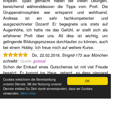
knipsen. Spaß gemacht haben die vielen Übungen,
bereichernd währenddessen die Tipps vom Profi. Die
Gruppenatmosphäre war entspannt und wohltuend.
Andreas ist ein sehr fachkompetenter und
ausgezeichneter Dozent! Er begegnete uns stets auf
Augenhöhe, ich hatte nie das Gefühl, er stellt sich als
erfahrener Profi über uns. All dies ist wichtig, um
gelingende Bildungsprozesse durchlaufen zu können, auch
bei einem Hobby. Ich freue mich auf weitere Kurse.
Do, 22.02.2018,
Singrid-173 aus München
schreibt
:
Quelle:
golocal
Schon der Einkauf eines Gutscheines ist mit viel Freude
besetzt: Er kommt ins Haus, getarnt, so dass niemand
weiß, hier gibt es ein Geschenkt. Die Verpackung selbst
Cookies erleichtern die Bereitstellung
OK
ist originell (Filmdose) und das Auswählen eines Kurses
unserer Dienste. Mit der Nutzung unserer
Dienste erklärst Du Dich damit einverstanden, dass wir Cookies
ganz ohne Probleme im Internet. Wegbeschreibung
verwenden.
Mehr Infos
super...bis auf die letzten paar Meter. Würde vorschlagen,
dass ein Foto vom Gebäude auf der homepage abgebildet
wäre ... Die Art und Weise, wie dir die Grundlagen der
Fotografie vermittelt werden ist freundlich, ruhig, mit
Humor und Spaß! Und ich hab mich persönlich sehr ernst
genommen gefühlt.
Kann diesen Kurs nur weiterempfehlen! Preis-
Leistungsverhältnis total in Ordnung!