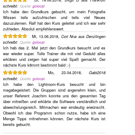
schreibt
:
Quelle:
golocal
Ich habe den Grundkurs gebucht, um mein Fotografie
Wissen teils aufzufrischen und teils viel Neues
dazuzulernen. Ralf hat den Kurs geleitet und ich war sehr
zufrieden. Absolut empfehlenswert.
Mi, 13.06.2018,
Cori Nna aus Denzlingen
schreibt
:
Quelle:
golocal
Ich hab das 2. Mal jetzt den Grundkurs besucht und es
war wieder super. Tolle Trainer die mit viel Geduld alles
erklären und zeigen hat super viel Spaß gemacht. Der
nächste Kurs k8mmt bestimmt bald :-)
Mo, 23.04.2018,
Gabi2018
schreibt
:
Quelle:
golocal
Ich habe den Lightroom-Kurs besucht und bin
megabegeistert. Die Gruppen sind angenehm klein, und
unser Referent Joachim konnte uns den gesamten Tag
über mitreißen und erklärte die Software verständlich und
abwechslungsreich. Mitmachen war eindeutig erwünscht.
Obwohl ich das Programm schon nutze, habe ich eine
Menge Tipps mitnehmen können. Der nächste Kurs ist
bereits gebucht.