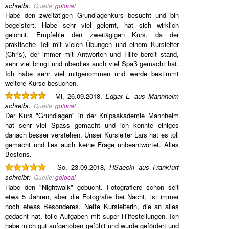
schreibt
:
Quelle:
golocal
Habe den zweitätigen Grundlagenkurs besucht und bin
begeistert. Habe sehr viel gelernt, hat sich wirklich
gelohnt. Empfehle den zweitägigen Kurs, da der
praktische Teil mit vielen Übungen und einem Kursleiter
(Chris), der immer mit Antworten und Hilfe bereit stand,
sehr viel bringt und überdies auch viel Spaß gemacht hat.
Ich habe sehr viel mitgenommen und werde bestimmt
weitere Kurse besuchen.
Mi, 26.09.2018,
Edgar L. aus Mannheim
schreibt
:
Quelle:
golocal
Der Kurs "Grundlagen" in der Knipsakademie Mannheim
hat sehr viel Spass gemacht und ich konnte einiges
danach besser verstehen. Unser Kursleiter Lars hat es toll
gemacht und lies auch keine Frage unbeantwortet. Alles
Bestens.
So, 23.09.2018,
HSaeckl aus Frankfurt
schreibt
:
Quelle:
golocal
Habe den "Nightwalk" gebucht. Fotografiere schon seit
etwa 5 Jahren, aber die Fotografie bei Nacht, ist immer
noch etwas Besonderes. Nette Kursleiterin, die an alles
gedacht hat, tolle Aufgaben mit super Hilfestellungen. Ich
habe mich gut aufgehoben gefühlt und wurde gefördert und