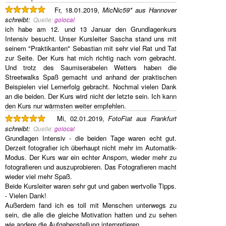
Fr, 18.01.2019,
MicNic59* aus Hannover
schreibt
:
Quelle:
golocal
ich habe am 12. und 13 Januar den Grundlagenkurs
Intensiv besucht. Unser Kursleiter Sascha stand uns mit
seinem "Praktikanten" Sebastian mit sehr viel Rat und Tat
zur Seite. Der Kurs hat mich richtig nach vorn gebracht.
Und trotz des Saumiserabelen Wetters haben die
Streetwalks Spaß gemacht und anhand der praktischen
Beispielen viel Lernerfolg gebracht. Nochmal vielen Dank
an die beiden. Der Kurs wird nicht der letzte sein. Ich kann
den Kurs nur wärmsten weiter empfehlen.
Mi, 02.01.2019,
FotoFiat aus Frankfurt
schreibt
:
Quelle:
golocal
Grundlagen Intensiv - die beiden Tage waren echt gut.
Derzeit fotografier ich überhaupt nicht mehr im Automatik-
Modus. Der Kurs war ein echter Ansporn, wieder mehr zu
fotografieren und auszuprobieren. Das Fotografieren macht
wieder viel mehr Spaß.
Beide Kursleiter waren sehr gut und gaben wertvolle Tipps.
- Vielen Dank!
Außerdem fand ich es toll mit Menschen unterwegs zu
sein, die alle die gleiche Motivation hatten und zu sehen
wie andere die Aufgabenstellung interpretieren.