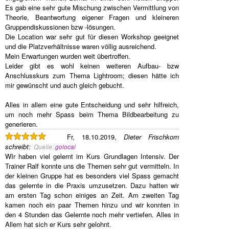
Es gab eine sehr gute Mischung zwischen Vermittlung von
Theorie, Beantwortung eigener Fragen und kleineren
Gruppendiskussionen bzw -lösungen.
Die Location war sehr gut für diesen Workshop geeignet
und die Platzverhältnisse waren völlig ausreichend.
Mein Erwartungen wurden weit übertroffen.
Leider gibt es wohl keinen weiteren Aufbau- bzw
Anschlusskurs zum Thema Lightroom; diesen hätte ich
mir gewünscht und auch gleich gebucht.
Alles in allem eine gute Entscheidung und sehr hilfreich,
um noch mehr Spass beim Thema Bildbearbeitung zu
generieren.
Fr, 18.10.2019,
Dieter Frischkorn
schreibt
:
Quelle:
golocal
WIr haben viel gelernt im Kurs Grundlagen Intensiv. Der
Trainer Ralf konnte uns die Themen sehr gut vermitteln. In
der kleinen Gruppe hat es besonders viel Spass gemacht
das gelernte in die Praxis umzusetzen. Dazu hatten wir
am ersten Tag schon einiges an Zeit. Am zweiten Tag
kamen noch ein paar Themen hinzu und wir konnten in
den 4 Stunden das Gelernte noch mehr vertiefen. Alles in
Allem hat sich er Kurs sehr gelohnt.