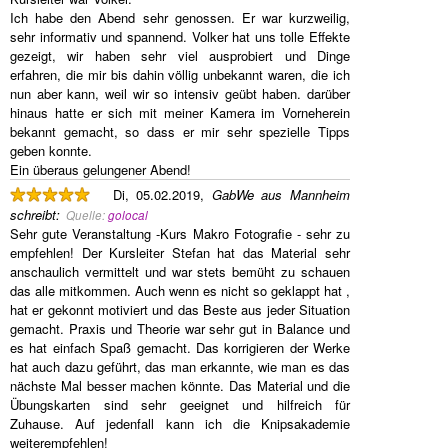
Ich habe den Abend sehr genossen. Er war kurzweilig,
sehr informativ und spannend. Volker hat uns tolle Effekte
gezeigt, wir haben sehr viel ausprobiert und Dinge
erfahren, die mir bis dahin völlig unbekannt waren, die ich
nun aber kann, weil wir so intensiv geübt haben. darüber
hinaus hatte er sich mit meiner Kamera im Vorneherein
bekannt gemacht, so dass er mir sehr spezielle Tipps
geben konnte.
Ein überaus gelungener Abend!
Di, 05.02.2019,
GabWe aus Mannheim
schreibt
:
Quelle:
golocal
Sehr gute Veranstaltung -Kurs Makro Fotografie - sehr zu
empfehlen! Der Kursleiter Stefan hat das Material sehr
anschaulich vermittelt und war stets bemüht zu schauen
das alle mitkommen. Auch wenn es nicht so geklappt hat ,
hat er gekonnt motiviert und das Beste aus jeder Situation
gemacht. Praxis und Theorie war sehr gut in Balance und
es hat einfach Spaß gemacht. Das korrigieren der Werke
hat auch dazu geführt, das man erkannte, wie man es das
nächste Mal besser machen könnte. Das Material und die
Übungskarten sind sehr geeignet und hilfreich für
Zuhause. Auf jedenfall kann ich die Knipsakademie
weiterempfehlen!