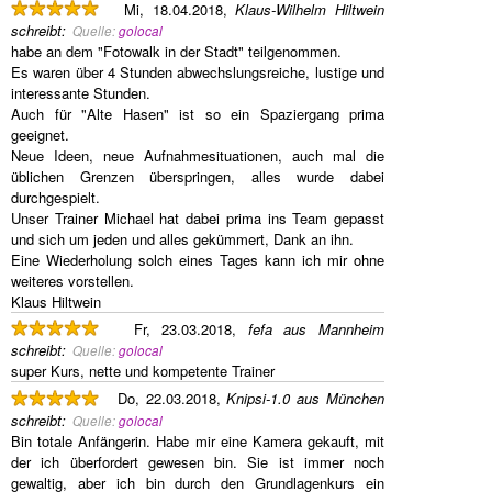
Mi, 18.04.2018,
Klaus-Wilhelm Hiltwein
schreibt
:
Quelle:
golocal
habe an dem "Fotowalk in der Stadt" teilgenommen.
Es waren über 4 Stunden abwechslungsreiche, lustige und
interessante Stunden.
Auch für "Alte Hasen" ist so ein Spaziergang prima
geeignet.
Neue Ideen, neue Aufnahmesituationen, auch mal die
üblichen Grenzen überspringen, alles wurde dabei
durchgespielt.
Unser Trainer Michael hat dabei prima ins Team gepasst
und sich um jeden und alles gekümmert, Dank an ihn.
Eine Wiederholung solch eines Tages kann ich mir ohne
weiteres vorstellen.
Klaus Hiltwein
Fr, 23.03.2018,
fefa aus Mannheim
schreibt
:
Quelle:
golocal
super Kurs, nette und kompetente Trainer
Do, 22.03.2018,
Knipsi-1.0 aus München
schreibt
:
Quelle:
golocal
Bin totale Anfängerin. Habe mir eine Kamera gekauft, mit
der ich überfordert gewesen bin. Sie ist immer noch
gewaltig, aber ich bin durch den Grundlagenkurs ein