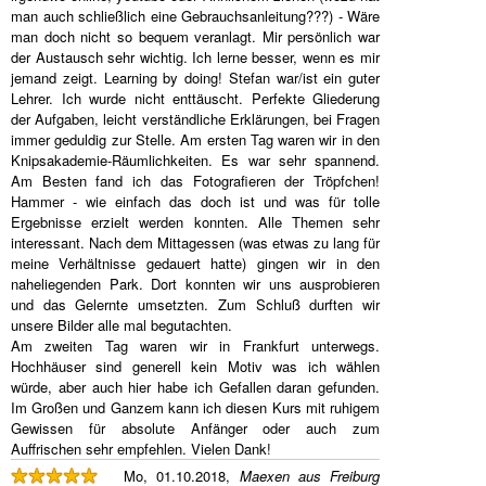
man auch schließlich eine Gebrauchsanleitung???) - Wäre
man doch nicht so bequem veranlagt. Mir persönlich war
der Austausch sehr wichtig. Ich lerne besser, wenn es mir
jemand zeigt. Learning by doing! Stefan war/ist ein guter
Lehrer. Ich wurde nicht enttäuscht. Perfekte Gliederung
der Aufgaben, leicht verständliche Erklärungen, bei Fragen
immer geduldig zur Stelle. Am ersten Tag waren wir in den
Knipsakademie-Räumlichkeiten. Es war sehr spannend.
Am Besten fand ich das Fotografieren der Tröpfchen!
Hammer - wie einfach das doch ist und was für tolle
Ergebnisse erzielt werden konnten. Alle Themen sehr
interessant. Nach dem Mittagessen (was etwas zu lang für
meine Verhältnisse gedauert hatte) gingen wir in den
naheliegenden Park. Dort konnten wir uns ausprobieren
und das Gelernte umsetzten. Zum Schluß durften wir
unsere Bilder alle mal begutachten.
Am zweiten Tag waren wir in Frankfurt unterwegs.
Hochhäuser sind generell kein Motiv was ich wählen
würde, aber auch hier habe ich Gefallen daran gefunden.
Im Großen und Ganzem kann ich diesen Kurs mit ruhigem
Gewissen für absolute Anfänger oder auch zum
Auffrischen sehr empfehlen. Vielen Dank!
Mo, 01.10.2018,
Maexen aus Freiburg