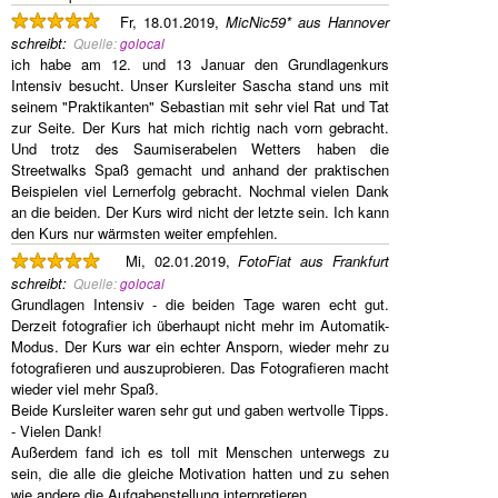
Fr, 18.01.2019,
MicNic59* aus Hannover
schreibt
:
Quelle:
golocal
ich habe am 12. und 13 Januar den Grundlagenkurs
Intensiv besucht. Unser Kursleiter Sascha stand uns mit
seinem "Praktikanten" Sebastian mit sehr viel Rat und Tat
zur Seite. Der Kurs hat mich richtig nach vorn gebracht.
Und trotz des Saumiserabelen Wetters haben die
Streetwalks Spaß gemacht und anhand der praktischen
Beispielen viel Lernerfolg gebracht. Nochmal vielen Dank
an die beiden. Der Kurs wird nicht der letzte sein. Ich kann
den Kurs nur wärmsten weiter empfehlen.
Mi, 02.01.2019,
FotoFiat aus Frankfurt
schreibt
:
Quelle:
golocal
Grundlagen Intensiv - die beiden Tage waren echt gut.
Derzeit fotografier ich überhaupt nicht mehr im Automatik-
Modus. Der Kurs war ein echter Ansporn, wieder mehr zu
fotografieren und auszuprobieren. Das Fotografieren macht
wieder viel mehr Spaß.
Beide Kursleiter waren sehr gut und gaben wertvolle Tipps.
- Vielen Dank!
Außerdem fand ich es toll mit Menschen unterwegs zu
sein, die alle die gleiche Motivation hatten und zu sehen
wie andere die Aufgabenstellung interpretieren.