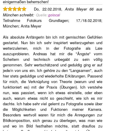
einigermaßen beherrschen!
Do, 22.02.2018,
Anita Meyer 66 aus
München
schreibt
:
Quelle:
golocal
Teilnahme Fotokurs Grundlagen; 17./18.02.2018;
München; Anita Meyer
Als absolute Anfängerin bin ich mit gemischten Gefühlen
gestartet. Nun bin ich sehr inspiriert weiterzugehen und
weiterzulernen, mich in der Fotografie als Laie
auszuprobieren. Andreas hat mir die "Ängste" vorm
Scheitern und technisch unbegabt zu sein völlig
genommen. Sehr wertschätzend und geduldig ging er auf
jede/n von uns ein. Ich gehöre zu den "Langsamen", auch
hier stets geduldige und wiederholte Erklärungen. Passend
für mich, die Verknüpfung von Theorie (warum und wie
funktioniert es) mit der Praxis (Übungen). Ich verstehe
nun, was passiert, wenn ich etwas einstelle, oder eben
auch, warum etwas nicht so geschieht, wie ich es mir
dachte. Ich habe sehr viel gelernt zu Fotografie sowie über
die Möglichkeiten und Fuktionen meiner Kamera.
Besonders wertvoll waren für mich die Anregungen zur
Bildkomposition, sich genau zu überlegen, was man wie
und wo im Bild festhalten möchte, statt drauflos zu