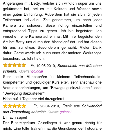
Angefangen mit Betty, welche sich wirklich super um uns
gekümmert hat, sei es mit Keksen und Wasser sowie
einer guten Einführung. Außerdem hat sie sich für jeden
Teilnehmer individuell Zeit genommen, um nach jeder
Kamera zu schauen, diese richtig einzustellen und
entsprechend Tipps zu geben. Ich bin begeistert. Ich
versehe meine Kamera auf einmal. Mit ihrer begeisternden
Art hat Betty uns durch den Abend geführt und hat diesen
für uns zu etwas Besonderem gemacht. Vielen Dank
dafür. Gerne werde ich auch einer der anderen Workshops
besuchen. Es lohnt sich.
Fr, 10.05.2019,
Suschubidu aus München
schreibt
:
Quelle:
golocal
Sehr nette Atmosphäre in kleinem Teilnehmerkreis,
kompetenter und geduldiger Kursleiter, sehr anschauliche
Versuchsanrichtungen, um "Bewegung einzufrieren " oder
"Bewegung darzustellen"
Habe auf 1 Tag sehr viel dazugelernt!
Fr, 26.04.2019,
Frank_aus_Schwandorf
aus Regensburg
schreibt
:
Quelle:
golocal
Einfach super!
Der Einsteigerkurs Grundlagen 1 war genau richtig für
mich. Eine tolle Trainerin hat die Grundlagen der Fotografie