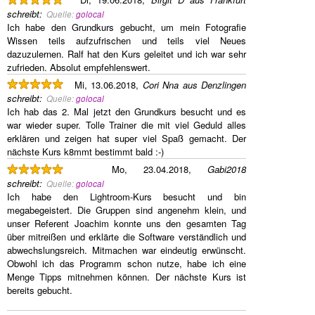
schreibt
:
Quelle:
golocal
Ich habe den Grundkurs gebucht, um mein Fotografie
Wissen teils aufzufrischen und teils viel Neues
dazuzulernen. Ralf hat den Kurs geleitet und ich war sehr
zufrieden. Absolut empfehlenswert.
Mi, 13.06.2018,
Cori Nna aus Denzlingen
schreibt
:
Quelle:
golocal
Ich hab das 2. Mal jetzt den Grundkurs besucht und es
war wieder super. Tolle Trainer die mit viel Geduld alles
erklären und zeigen hat super viel Spaß gemacht. Der
nächste Kurs k8mmt bestimmt bald :-)
Mo, 23.04.2018,
Gabi2018
schreibt
:
Quelle:
golocal
Ich habe den Lightroom-Kurs besucht und bin
megabegeistert. Die Gruppen sind angenehm klein, und
unser Referent Joachim konnte uns den gesamten Tag
über mitreißen und erklärte die Software verständlich und
abwechslungsreich. Mitmachen war eindeutig erwünscht.
Obwohl ich das Programm schon nutze, habe ich eine
Menge Tipps mitnehmen können. Der nächste Kurs ist
bereits gebucht.