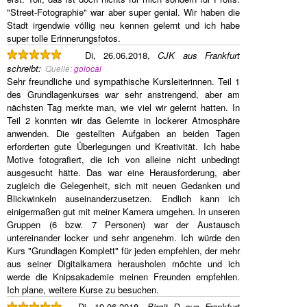
"Street-Fotographie" war aber super genial. Wir haben die
Stadt irgendwie völlig neu kennen gelernt und ich habe
super tolle Erinnerungsfotos.
Di, 26.06.2018,
CJK aus Frankfurt
schreibt
:
Quelle:
golocal
Sehr freundliche und sympathische Kursleiterinnen. Teil 1
des Grundlagenkurses war sehr anstrengend, aber am
nächsten Tag merkte man, wie viel wir gelernt hatten. In
Teil 2 konnten wir das Gelernte in lockerer Atmosphäre
anwenden. Die gestellten Aufgaben an beiden Tagen
erforderten gute Überlegungen und Kreativität. Ich habe
Motive fotografiert, die ich von alleine nicht unbedingt
ausgesucht hätte. Das war eine Herausforderung, aber
zugleich die Gelegenheit, sich mit neuen Gedanken und
Blickwinkeln auseinanderzusetzen. Endlich kann ich
einigermaßen gut mit meiner Kamera umgehen. In unseren
Gruppen (6 bzw. 7 Personen) war der Austausch
untereinander locker und sehr angenehm. Ich würde den
Kurs "Grundlagen Komplett" für jeden empfehlen, der mehr
aus seiner Digitalkamera herausholen möchte und ich
werde die Knipsakademie meinen Freunden empfehlen.
Ich plane, weitere Kurse zu besuchen.
Di, 19.06.2018,
Birgit D aus Frankfurt