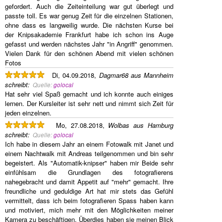
gefordert. Auch die Zeiteinteilung war gut überlegt und
passte toll. Es war genug Zeit für die einzelnen Stationen,
ohne dass es langweilig wurde. Die nächsten Kurse bei
der Knipsakademie Frankfurt habe ich schon ins Auge
gefasst und werden nächstes Jahr "in Angriff" genommen.
Vielen Dank für den schönen Abend mit vielen schönen
Fotos
Di, 04.09.2018,
Dagmar68 aus Mannheim
schreibt
:
Quelle:
golocal
Hat sehr viel Spaß gemacht und ich konnte auch einiges
lernen. Der Kursleiter ist sehr nett und nimmt sich Zeit für
jeden einzelnen.
Mo, 27.08.2018,
Wolbas aus Hamburg
schreibt
:
Quelle:
golocal
Ich habe in diesem Jahr an einem Fotowalk mit Janet und
einem Nachtwalk mit Andreas teilgenommen und bin sehr
begeistert. Als "Automatik-knipser" haben mir Beide sehr
einfühlsam die Grundlagen des fotografierens
nahegebracht und damit Appetit auf "mehr" gemacht. Ihre
freundliche und geduldige Art hat mir stets das Gefühl
vermittelt, dass ich beim fotografieren Spass haben kann
und motiviert, mich mehr mit den Möglichkeiten meiner
Kamera zu beschäftigen. Überdies haben sie meinen Blick