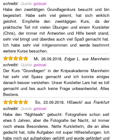
schreibt
:
Quelle:
golocal
Habe den zweitätigen Grundlagenkurs besucht und bin
begeistert. Habe sehr viel gelernt, hat sich wirklich
gelohnt. Empfehle den zweitägigen Kurs, da der
praktische Teil mit vielen Übungen und einem Kursleiter
(Chris), der immer mit Antworten und Hilfe bereit stand,
sehr viel bringt und überdies auch viel Spaß gemacht hat.
Ich habe sehr viel mitgenommen und werde bestimmt
weitere Kurse besuchen.
Mi, 26.09.2018,
Edgar L. aus Mannheim
schreibt
:
Quelle:
golocal
Der Kurs "Grundlagen" in der Knipsakademie Mannheim
hat sehr viel Spass gemacht und ich konnte einiges
danach besser verstehen. Unser Kursleiter Lars hat es toll
gemacht und lies auch keine Frage unbeantwortet. Alles
Bestens.
So, 23.09.2018,
HSaeckl aus Frankfurt
schreibt
:
Quelle:
golocal
Habe den "Nightwalk" gebucht. Fotografiere schon seit
etwa 5 Jahren, aber die Fotografie bei Nacht, ist immer
noch etwas Besonderes. Nette Kursleiterin, die an alles
gedacht hat, tolle Aufgaben mit super Hilfestellungen. Ich
habe mich gut aufgehoben gefühlt und wurde gefördert und