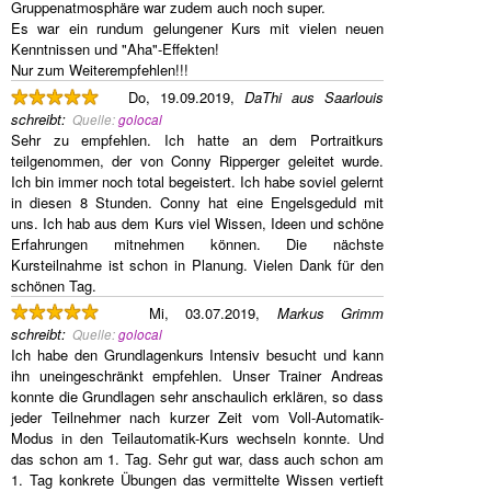
Gruppenatmosphäre war zudem auch noch super.
Es war ein rundum gelungener Kurs mit vielen neuen
Kenntnissen und "Aha"-Effekten!
Nur zum Weiterempfehlen!!!
Do, 19.09.2019,
DaThi aus Saarlouis
schreibt
:
Quelle:
golocal
Sehr zu empfehlen. Ich hatte an dem Portraitkurs
teilgenommen, der von Conny Ripperger geleitet wurde.
Ich bin immer noch total begeistert. Ich habe soviel gelernt
in diesen 8 Stunden. Conny hat eine Engelsgeduld mit
uns. Ich hab aus dem Kurs viel Wissen, Ideen und schöne
Erfahrungen mitnehmen können. Die nächste
Kursteilnahme ist schon in Planung. Vielen Dank für den
schönen Tag.
Mi, 03.07.2019,
Markus Grimm
schreibt
:
Quelle:
golocal
Ich habe den Grundlagenkurs Intensiv besucht und kann
ihn uneingeschränkt empfehlen. Unser Trainer Andreas
konnte die Grundlagen sehr anschaulich erklären, so dass
jeder Teilnehmer nach kurzer Zeit vom Voll-Automatik-
Modus in den Teilautomatik-Kurs wechseln konnte. Und
das schon am 1. Tag. Sehr gut war, dass auch schon am
1. Tag konkrete Übungen das vermittelte Wissen vertieft