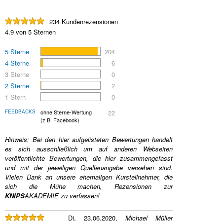
234 Kundenrezensionen
4.9 von 5 Sternen
5 Sterne
204
4 Sterne
6
3 Sterne
0
2 Sterne
2
1 Stern
0
FEEDBACKS
ohne Sterne-Wertung
22
(z.B. Facebook)
Hinweis: Bei den hier aufgelisteten Bewertungen handelt
es sich ausschließlich um auf anderen Webseiten
veröffentlichte Bewertungen, die hier zusammengefasst
und mit der jeweiligen Quellenangabe versehen sind.
Vielen Dank an unsere ehemaligen Kursteilnehmer, die
sich die Mühe machen, Rezensionen zur
KNIPS
AKADEMIE
zu verfassen!
Di, 23.06.2020,
Michael Müller