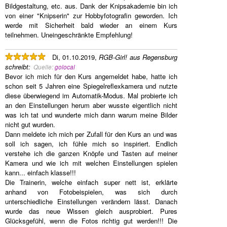
Bildgestaltung, etc. aus. Dank der Knipsakademie bin ich
von einer "Knipserin" zur Hobbyfotografin geworden. Ich
werde mit Sicherheit bald wieder an einem Kurs
teilnehmen. Uneingeschränkte Empfehlung!
Di, 01.10.2019,
RGB-Girl! aus Regensburg
schreibt
:
Quelle:
golocal
Bevor ich mich für den Kurs angemeldet habe, hatte ich
schon seit 5 Jahren eine Spiegelreflexkamera und nutzte
diese überwiegend im Automatik-Modus. Mal probierte ich
an den Einstellungen herum aber wusste eigentlich nicht
was ich tat und wunderte mich dann warum meine Bilder
nicht gut wurden.
Dann meldete ich mich per Zufall für den Kurs an und was
soll ich sagen, ich fühle mich so inspiriert. Endlich
verstehe ich die ganzen Knöpfe und Tasten auf meiner
Kamera und wie ich mit welchen Einstellungen spielen
kann... einfach klasse!!!
Die Trainerin, welche einfach super nett ist, erklärte
anhand von Fotobeispielen, was sich durch
unterschiedliche Einstellungen verändern lässt. Danach
wurde das neue Wissen gleich ausprobiert. Pures
Glücksgefühl, wenn die Fotos richtig gut werden!!! Die