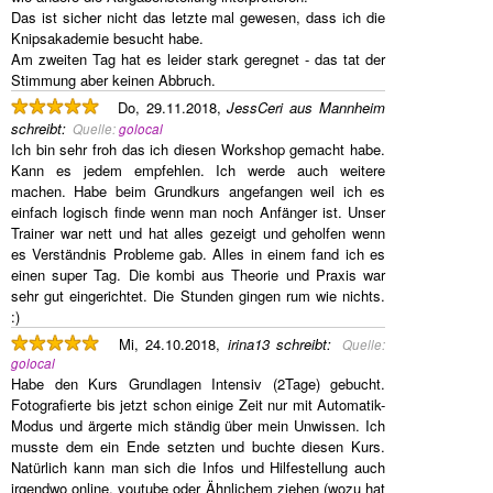
Das ist sicher nicht das letzte mal gewesen, dass ich die
Knipsakademie besucht habe.
Am zweiten Tag hat es leider stark geregnet - das tat der
Stimmung aber keinen Abbruch.
Do, 29.11.2018,
JessCeri aus Mannheim
schreibt
:
Quelle:
golocal
Ich bin sehr froh das ich diesen Workshop gemacht habe.
Kann es jedem empfehlen. Ich werde auch weitere
machen. Habe beim Grundkurs angefangen weil ich es
einfach logisch finde wenn man noch Anfänger ist. Unser
Trainer war nett und hat alles gezeigt und geholfen wenn
es Verständnis Probleme gab. Alles in einem fand ich es
einen super Tag. Die kombi aus Theorie und Praxis war
sehr gut eingerichtet. Die Stunden gingen rum wie nichts.
:)
Mi, 24.10.2018,
irina13
schreibt
:
Quelle:
golocal
Habe den Kurs Grundlagen Intensiv (2Tage) gebucht.
Fotografierte bis jetzt schon einige Zeit nur mit Automatik-
Modus und ärgerte mich ständig über mein Unwissen. Ich
musste dem ein Ende setzten und buchte diesen Kurs.
Natürlich kann man sich die Infos und Hilfestellung auch
irgendwo online, youtube oder Ähnlichem ziehen (wozu hat