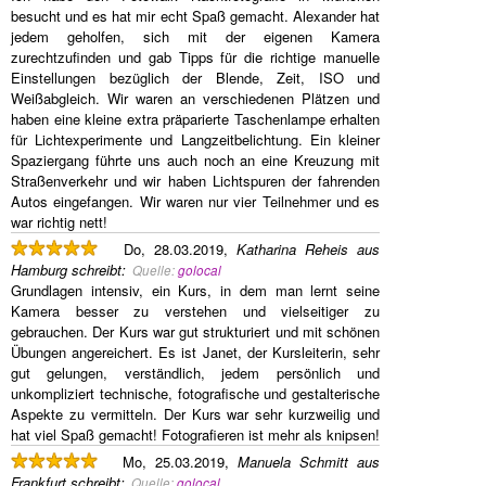
besucht und es hat mir echt Spaß gemacht. Alexander hat
jedem geholfen, sich mit der eigenen Kamera
zurechtzufinden und gab Tipps für die richtige manuelle
Einstellungen bezüglich der Blende, Zeit, ISO und
Weißabgleich. Wir waren an verschiedenen Plätzen und
haben eine kleine extra präparierte Taschenlampe erhalten
für Lichtexperimente und Langzeitbelichtung. Ein kleiner
Spaziergang führte uns auch noch an eine Kreuzung mit
Straßenverkehr und wir haben Lichtspuren der fahrenden
Autos eingefangen. Wir waren nur vier Teilnehmer und es
war richtig nett!
Do, 28.03.2019,
Katharina Reheis aus
Hamburg
schreibt
:
Quelle:
golocal
Grundlagen intensiv, ein Kurs, in dem man lernt seine
Kamera besser zu verstehen und vielseitiger zu
gebrauchen. Der Kurs war gut strukturiert und mit schönen
Übungen angereichert. Es ist Janet, der Kursleiterin, sehr
gut gelungen, verständlich, jedem persönlich und
unkompliziert technische, fotografische und gestalterische
Aspekte zu vermitteln. Der Kurs war sehr kurzweilig und
hat viel Spaß gemacht! Fotografieren ist mehr als knipsen!
Mo, 25.03.2019,
Manuela Schmitt aus
Frankfurt
schreibt
:
Quelle:
golocal