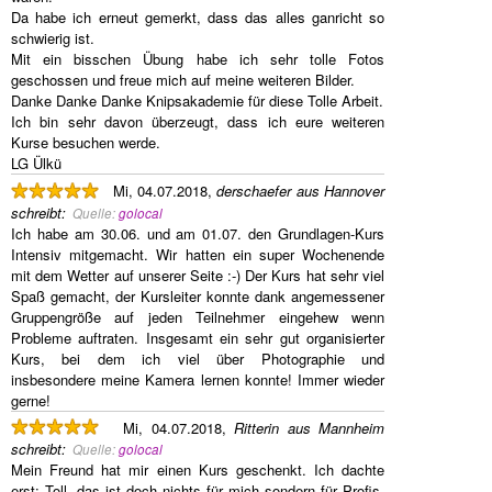
Da habe ich erneut gemerkt, dass das alles ganricht so
schwierig ist.
Mit ein bisschen Übung habe ich sehr tolle Fotos
geschossen und freue mich auf meine weiteren Bilder.
Danke Danke Danke Knipsakademie für diese Tolle Arbeit.
Ich bin sehr davon überzeugt, dass ich eure weiteren
Kurse besuchen werde.
LG Ülkü
Mi, 04.07.2018,
derschaefer aus Hannover
schreibt
:
Quelle:
golocal
Ich habe am 30.06. und am 01.07. den Grundlagen-Kurs
Intensiv mitgemacht. Wir hatten ein super Wochenende
mit dem Wetter auf unserer Seite :-) Der Kurs hat sehr viel
Spaß gemacht, der Kursleiter konnte dank angemessener
Gruppengröße auf jeden Teilnehmer eingehew wenn
Probleme auftraten. Insgesamt ein sehr gut organisierter
Kurs, bei dem ich viel über Photographie und
insbesondere meine Kamera lernen konnte! Immer wieder
gerne!
Mi, 04.07.2018,
Ritterin aus Mannheim
schreibt
:
Quelle:
golocal
Mein Freund hat mir einen Kurs geschenkt. Ich dachte
erst: Toll, das ist doch nichts für mich sondern für Profis.