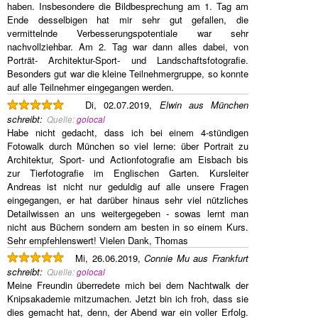
haben. Insbesondere die Bildbesprechung am 1. Tag am
Ende desselbigen hat mir sehr gut gefallen, die
vermittelnde Verbesserungspotentiale war sehr
nachvollziehbar. Am 2. Tag war dann alles dabei, von
Porträt- Architektur-Sport- und Landschaftsfotografie.
Besonders gut war die kleine Teilnehmergruppe, so konnte
auf alle Teilnehmer eingegangen werden.
Di, 02.07.2019,
Elwin aus München
schreibt
:
Quelle:
golocal
Habe nicht gedacht, dass ich bei einem 4-stündigen
Fotowalk durch München so viel lerne: über Portrait zu
Architektur, Sport- und Actionfotografie am Eisbach bis
zur Tierfotografie im Englischen Garten. Kursleiter
Andreas ist nicht nur geduldig auf alle unsere Fragen
eingegangen, er hat darüber hinaus sehr viel nützliches
Detailwissen an uns weitergegeben - sowas lernt man
nicht aus Büchern sondern am besten in so einem Kurs.
Sehr empfehlenswert! Vielen Dank, Thomas
Mi, 26.06.2019,
Connie Mu aus Frankfurt
schreibt
:
Quelle:
golocal
Meine Freundin überredete mich bei dem Nachtwalk der
Knipsakademie mitzumachen. Jetzt bin ich froh, dass sie
dies gemacht hat, denn, der Abend war ein voller Erfolg.