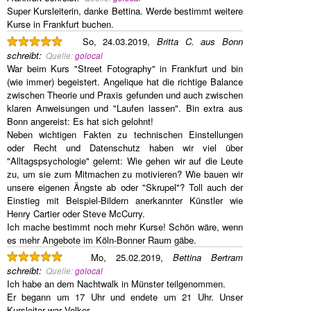
Super Kursleiterin, danke Bettina. Werde bestimmt weitere
Kurse in Frankfurt buchen.
So, 24.03.2019,
Britta C. aus Bonn
schreibt
:
Quelle:
golocal
War beim Kurs "Street Fotography" in Frankfurt und bin
(wie immer) begeistert. Angelique hat die richtige Balance
zwischen Theorie und Praxis gefunden und auch zwischen
klaren Anweisungen und "Laufen lassen". Bin extra aus
Bonn angereist: Es hat sich gelohnt!
Neben wichtigen Fakten zu technischen Einstellungen
oder Recht und Datenschutz haben wir viel über
"Alltagspsychologie" gelernt: Wie gehen wir auf die Leute
zu, um sie zum Mitmachen zu motivieren? Wie bauen wir
unsere eigenen Ängste ab oder "Skrupel"? Toll auch der
Einstieg mit Beispiel-Bildern anerkannter Künstler wie
Henry Cartier oder Steve McCurry.
Ich mache bestimmt noch mehr Kurse! Schön wäre, wenn
es mehr Angebote im Köln-Bonner Raum gäbe.
Mo, 25.02.2019,
Bettina Bertram
schreibt
:
Quelle:
golocal
Ich habe an dem Nachtwalk in Münster teilgenommen.
Er begann um 17 Uhr und endete um 21 Uhr. Unser
Kursleiter war Volker.