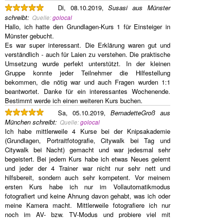
Di, 08.10.2019,
Susasi aus Münster
schreibt
:
Quelle:
golocal
Hallo, ich hatte den Grundlagen-Kurs 1 für Einsteiger in
Münster gebucht.
Es war super interessant. Die Erklärung waren gut und
verständlich - auch für Laien zu verstehen. Die praktische
Umsetzung wurde perfekt unterstützt. In der kleinen
Gruppe konnte jeder Teilnehmer die Hilfestellung
bekommen, die nötig war und auch Fragen wurden 1:1
beantwortet. Danke für ein interessantes Wochenende.
Bestimmt werde ich einen weiteren Kurs buchen.
Sa, 05.10.2019,
BernadetteGroß aus
München
schreibt
:
Quelle:
golocal
Ich habe mittlerweile 4 Kurse bei der Knipsakademie
(Grundlagen, Portraitfotografie, Citywalk bei Tag und
Citywalk bei Nacht) gemacht und war jedesmal sehr
begeistert. Bei jedem Kurs habe ich etwas Neues gelernt
und jeder der 4 Trainer war nicht nur sehr nett und
hilfsbereit, sondern auch sehr kompetent. Vor meinem
ersten Kurs habe ich nur im Vollautomatikmodus
fotografiert und keine Ahnung davon gehabt, was ich oder
meine Kamera macht. Mittlerweile fotografiere ich nur
noch im AV- bzw. TV-Modus und probiere viel mit