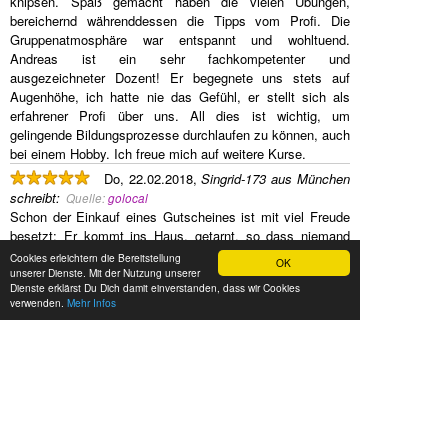
knipsen. Spaß gemacht haben die vielen Übungen,
bereichernd währenddessen die Tipps vom Profi. Die
Gruppenatmosphäre war entspannt und wohltuend.
Andreas ist ein sehr fachkompetenter und
ausgezeichneter Dozent! Er begegnete uns stets auf
Augenhöhe, ich hatte nie das Gefühl, er stellt sich als
erfahrener Profi über uns. All dies ist wichtig, um
gelingende Bildungsprozesse durchlaufen zu können, auch
bei einem Hobby. Ich freue mich auf weitere Kurse.
Do, 22.02.2018,
Singrid-173 aus München
schreibt
:
Quelle:
golocal
Schon der Einkauf eines Gutscheines ist mit viel Freude
besetzt: Er kommt ins Haus, getarnt, so dass niemand
weiß, hier gibt es ein Geschenkt. Die Verpackung selbst
Cookies erleichtern die Bereitstellung
OK
ist originell (Filmdose) und das Auswählen eines Kurses
unserer Dienste. Mit der Nutzung unserer
Dienste erklärst Du Dich damit einverstanden, dass wir Cookies
ganz ohne Probleme im Internet. Wegbeschreibung
verwenden.
Mehr Infos
super...bis auf die letzten paar Meter. Würde vorschlagen,
dass ein Foto vom Gebäude auf der homepage abgebildet
wäre ... Die Art und Weise, wie dir die Grundlagen der
Fotografie vermittelt werden ist freundlich, ruhig, mit
Humor und Spaß! Und ich hab mich persönlich sehr ernst
genommen gefühlt.
Kann diesen Kurs nur weiterempfehlen! Preis-
Leistungsverhältnis total in Ordnung!