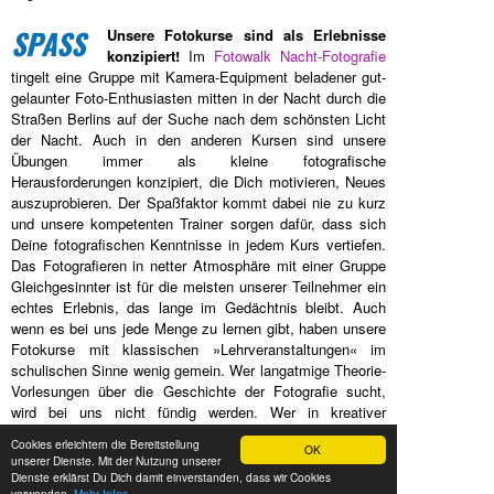
SPASS
Unsere Fotokurse sind als Erlebnisse
konzipiert!
Im
Fotowalk Nacht-Fotografie
tingelt eine Gruppe mit Kamera-Equipment beladener gut-
gelaunter Foto-Enthusiasten mitten in der Nacht durch die
Straßen Berlins auf der Suche nach dem schönsten Licht
der Nacht. Auch in den anderen Kursen sind unsere
Übungen immer als kleine fotografische
Herausforderungen konzipiert, die Dich motivieren, Neues
auszuprobieren. Der Spaßfaktor kommt dabei nie zu kurz
und unsere kompetenten Trainer sorgen dafür, dass sich
Deine fotografischen Kenntnisse in jedem Kurs vertiefen.
Das Fotografieren in netter Atmosphäre mit einer Gruppe
Gleichgesinnter ist für die meisten unserer Teilnehmer ein
echtes Erlebnis, das lange im Gedächtnis bleibt. Auch
wenn es bei uns jede Menge zu lernen gibt, haben unsere
Fotokurse mit klassischen »Lehrveranstaltungen« im
schulischen Sinne wenig gemein. Wer langatmige Theorie-
Vorlesungen über die Geschichte der Fotografie sucht,
wird bei uns nicht fündig werden. Wer in kreativer
Atmosphäre und mit kompetenter Unterstützung an
Cookies erleichtern die Bereitstellung
OK
seinem eigenen fotografischen Stil feilen und dabei Spaß
unserer Dienste. Mit der Nutzung unserer
haben möchte, ist in unseren Fotokursen genau richtig
Dienste erklärst Du Dich damit einverstanden, dass wir Cookies
verwenden.
Mehr Infos