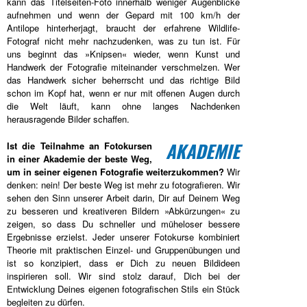
kann das Titelseiten-Foto innerhalb weniger Augenblicke
aufnehmen und wenn der Gepard mit 100 km/h der
Antilope hinterherjagt, braucht der erfahrene Wildlife-
Fotograf nicht mehr nachzudenken, was zu tun ist. Für
uns beginnt das »Knipsen« wieder, wenn Kunst und
Handwerk der Fotografie miteinander verschmelzen. Wer
das Handwerk sicher beherrscht und das richtige Bild
schon im Kopf hat, wenn er nur mit offenen Augen durch
die Welt läuft, kann ohne langes Nachdenken
herausragende Bilder schaffen.
AKADEMIE
Ist die Teilnahme an Fotokursen
in einer Akademie der beste Weg,
um in seiner eigenen Fotografie weiterzukommen?
Wir
denken: nein! Der beste Weg ist mehr zu fotografieren. Wir
sehen den Sinn unserer Arbeit darin, Dir auf Deinem Weg
zu besseren und kreativeren Bildern »Abkürzungen« zu
zeigen, so dass Du schneller und müheloser bessere
Ergebnisse erzielst. Jeder unserer Fotokurse kombiniert
Theorie mit praktischen Einzel- und Gruppenübungen und
ist so konzipiert, dass er Dich zu neuen Bildideen
inspirieren soll. Wir sind stolz darauf, Dich bei der
Entwicklung Deines eigenen fotografischen Stils ein Stück
begleiten zu dürfen.