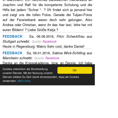
Joachim und Ralf für die kompetente Schulung und die
Hilfe bei jedem "Schrei ". ? Vlt findet sich ja jemand hier
und zeigt uns die tollen Fotos. Gerade die Tulpen-Fotos
auf der Fensterbank waren doch sehr gelungen. Also
Andrea oder Christian, wenn ihr das hier lest, bitte her mit
euren Bildern! ? Liebe Grüße Katja ?
FEEDBACK
Sa, 06.08.2016,
Fritzi Schecklfrau aus
Stuttgart
schreibt
:
Quelle:
Facebook
Heute in Regensburg: Makro Sehr cool, danke Daniel!
FEEDBACK
Sa, 09.01.2016,
Sabine Wick-Schilling aus
Mannheim
schreibt
:
Quelle:
Facebook
Danke an die Knipsakademie, bzw. an Dennis. Ich habe
enorm viel gelernt!
Cookies erleichtern die Bereitstellung
OK
unserer Dienste. Mit der Nutzung unserer
FEEDBACK
Di, 15.09.2015,
Rita Thieme aus
Dienste erklärst Du Dich damit einverstanden, dass wir Cookies
Neutraubling
schreibt
:
Quelle:
Facebook
verwenden.
Mehr Infos
Am Sonntag war der Fotowalk mit Claudia in Regensburg!
Einfach toll, alles wieder aufgefrischt und auch das Wetter
hat mitgespielt! Für mich gibt es sicher ein nächstes Mal!
Bis bald!
FEEDBACK
Mo, 24.08.2015,
Ajnos Ull
schreibt
:
Quelle:
Facebook
Es war gestern in Mannheim bei Birgit ganz arg toll. Habe