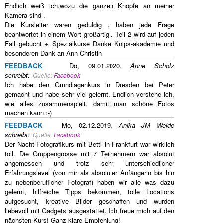
Endlich weiß ich,wozu die ganzen Knöpfe an meiner
Kamera sind .
Die Kursleiter waren geduldig , haben jede Frage
beantwortet in einem Wort großartig . Teil 2 wird auf jeden
Fall gebucht + Spezialkurse Danke Knips-akademie und
besonderen Dank an Ann Christin
FEEDBACK
Do, 09.01.2020,
Anne Scholz
schreibt
:
Quelle:
Facebook
Ich habe den Grundlagenkurs in Dresden bei Peter
gemacht und habe sehr viel gelernt. Endlich verstehe ich,
wie alles zusammenspielt, damit man schöne Fotos
machen kann :-)
FEEDBACK
Mo, 02.12.2019,
Anika JM Weide
schreibt
:
Quelle:
Facebook
Der Nacht-Fotografikurs mit Betti in Frankfurt war wirklich
toll. Die Gruppengrösse mit 7 Teilnehmern war absolut
angemessen und trotz sehr unterschiedlicher
Erfahrungslevel (von mir als absoluter Anfängerin bis hin
zu nebenberuflicher Fotograf) haben wir alle was dazu
gelernt, hilfreiche Tipps bekommen, tolle Locations
aufgesucht, kreative Bilder geschaffen und wurden
liebevoll mit Gadgets ausgestattet. Ich freue mich auf den
nächsten Kurs! Ganz klare Empfehlung!