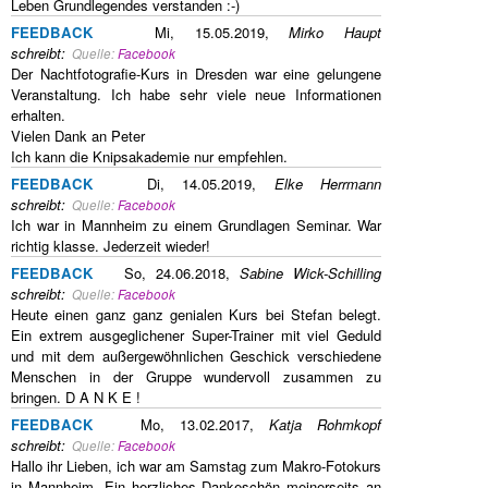
Leben Grundlegendes verstanden :-)
FEEDBACK
Mi, 15.05.2019,
Mirko Haupt
schreibt
:
Quelle:
Facebook
Der Nachtfotografie-Kurs in Dresden war eine gelungene
Veranstaltung. Ich habe sehr viele neue Informationen
erhalten.
Vielen Dank an Peter
Ich kann die Knipsakademie nur empfehlen.
FEEDBACK
Di, 14.05.2019,
Elke Herrmann
schreibt
:
Quelle:
Facebook
Ich war in Mannheim zu einem Grundlagen Seminar. War
richtig klasse. Jederzeit wieder!
FEEDBACK
So, 24.06.2018,
Sabine Wick-Schilling
schreibt
:
Quelle:
Facebook
Heute einen ganz ganz genialen Kurs bei Stefan belegt.
Ein extrem ausgeglichener Super-Trainer mit viel Geduld
und mit dem außergewöhnlichen Geschick verschiedene
Menschen in der Gruppe wundervoll zusammen zu
bringen. D A N K E !
FEEDBACK
Mo, 13.02.2017,
Katja Rohmkopf
schreibt
:
Quelle:
Facebook
Hallo ihr Lieben, ich war am Samstag zum Makro-Fotokurs
in Mannheim. Ein herzliches Dankeschön meinerseits an