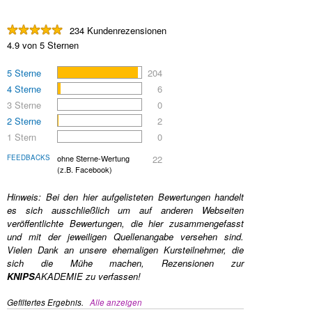
234 Kundenrezensionen
4.9 von 5 Sternen
5 Sterne
204
4 Sterne
6
3 Sterne
0
2 Sterne
2
1 Stern
0
FEEDBACKS
ohne Sterne-Wertung
22
(z.B. Facebook)
Hinweis: Bei den hier aufgelisteten Bewertungen handelt
es sich ausschließlich um auf anderen Webseiten
veröffentlichte Bewertungen, die hier zusammengefasst
und mit der jeweiligen Quellenangabe versehen sind.
Vielen Dank an unsere ehemaligen Kursteilnehmer, die
sich die Mühe machen, Rezensionen zur
KNIPS
AKADEMIE
zu verfassen!
Gefiltertes Ergebnis.
Alle anzeigen