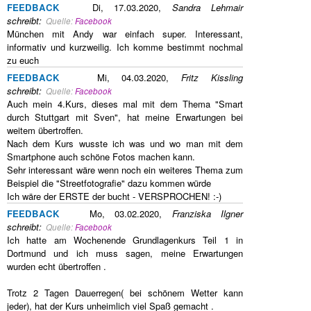
FEEDBACK
Di, 17.03.2020,
Sandra Lehmair
schreibt
:
Quelle:
Facebook
München mit Andy war einfach super. Interessant,
informativ und kurzweilig. Ich komme bestimmt nochmal
zu euch
FEEDBACK
Mi, 04.03.2020,
Fritz Kissling
schreibt
:
Quelle:
Facebook
Auch mein 4.Kurs, dieses mal mit dem Thema "Smart
durch Stuttgart mit Sven", hat meine Erwartungen bei
weitem übertroffen.
Nach dem Kurs wusste ich was und wo man mit dem
Smartphone auch schöne Fotos machen kann.
Sehr interessant wäre wenn noch ein weiteres Thema zum
Beispiel die "Streetfotografie" dazu kommen würde
Ich wäre der ERSTE der bucht - VERSPROCHEN! :-)
FEEDBACK
Mo, 03.02.2020,
Franziska Ilgner
schreibt
:
Quelle:
Facebook
Ich hatte am Wochenende Grundlagenkurs Teil 1 in
Dortmund und ich muss sagen, meine Erwartungen
wurden echt übertroffen .
Trotz 2 Tagen Dauerregen( bei schönem Wetter kann
jeder), hat der Kurs unheimlich viel Spaß gemacht .