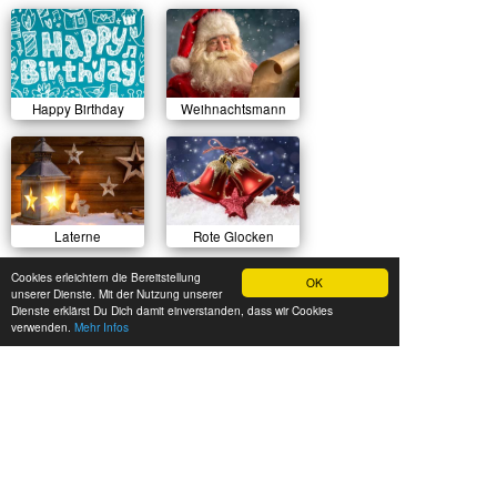
Happy Birthday
Weihnachtsmann
Laterne
Rote Glocken
Cookies erleichtern die Bereitstellung
OK
unserer Dienste. Mit der Nutzung unserer
Dienste erklärst Du Dich damit einverstanden, dass wir Cookies
verwenden.
Mehr Infos
Sonnenuntergang
Herbstlicher Wald
Sommerwiese
Luftballons