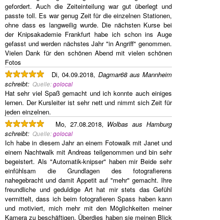
gefordert. Auch die Zeiteinteilung war gut überlegt und
passte toll. Es war genug Zeit für die einzelnen Stationen,
ohne dass es langweilig wurde. Die nächsten Kurse bei
der Knipsakademie Frankfurt habe ich schon ins Auge
gefasst und werden nächstes Jahr "in Angriff" genommen.
Vielen Dank für den schönen Abend mit vielen schönen
Fotos
Di, 04.09.2018,
Dagmar68 aus Mannheim
schreibt
:
Quelle:
golocal
Hat sehr viel Spaß gemacht und ich konnte auch einiges
lernen. Der Kursleiter ist sehr nett und nimmt sich Zeit für
jeden einzelnen.
Mo, 27.08.2018,
Wolbas aus Hamburg
schreibt
:
Quelle:
golocal
Ich habe in diesem Jahr an einem Fotowalk mit Janet und
einem Nachtwalk mit Andreas teilgenommen und bin sehr
begeistert. Als "Automatik-knipser" haben mir Beide sehr
einfühlsam die Grundlagen des fotografierens
nahegebracht und damit Appetit auf "mehr" gemacht. Ihre
freundliche und geduldige Art hat mir stets das Gefühl
vermittelt, dass ich beim fotografieren Spass haben kann
und motiviert, mich mehr mit den Möglichkeiten meiner
Kamera zu beschäftigen. Überdies haben sie meinen Blick