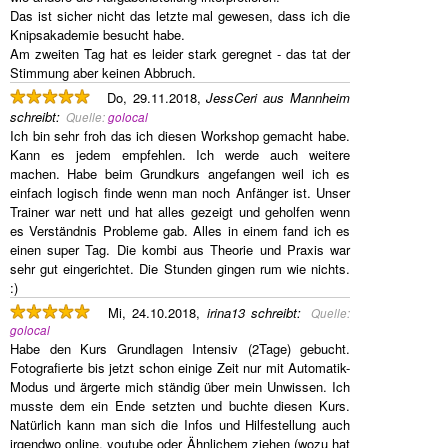
Das ist sicher nicht das letzte mal gewesen, dass ich die
Knipsakademie besucht habe.
Am zweiten Tag hat es leider stark geregnet - das tat der
Stimmung aber keinen Abbruch.
Do, 29.11.2018,
JessCeri aus Mannheim
schreibt
:
Quelle:
golocal
Ich bin sehr froh das ich diesen Workshop gemacht habe.
Kann es jedem empfehlen. Ich werde auch weitere
machen. Habe beim Grundkurs angefangen weil ich es
einfach logisch finde wenn man noch Anfänger ist. Unser
Trainer war nett und hat alles gezeigt und geholfen wenn
es Verständnis Probleme gab. Alles in einem fand ich es
einen super Tag. Die kombi aus Theorie und Praxis war
sehr gut eingerichtet. Die Stunden gingen rum wie nichts.
:)
Mi, 24.10.2018,
irina13
schreibt
:
Quelle:
golocal
Habe den Kurs Grundlagen Intensiv (2Tage) gebucht.
Fotografierte bis jetzt schon einige Zeit nur mit Automatik-
Modus und ärgerte mich ständig über mein Unwissen. Ich
musste dem ein Ende setzten und buchte diesen Kurs.
Natürlich kann man sich die Infos und Hilfestellung auch
irgendwo online, youtube oder Ähnlichem ziehen (wozu hat