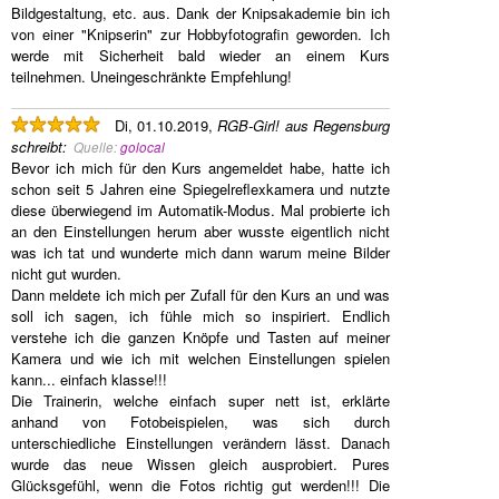
Bildgestaltung, etc. aus. Dank der Knipsakademie bin ich
von einer "Knipserin" zur Hobbyfotografin geworden. Ich
werde mit Sicherheit bald wieder an einem Kurs
teilnehmen. Uneingeschränkte Empfehlung!
Di, 01.10.2019,
RGB-Girl! aus Regensburg
schreibt
:
Quelle:
golocal
Bevor ich mich für den Kurs angemeldet habe, hatte ich
schon seit 5 Jahren eine Spiegelreflexkamera und nutzte
diese überwiegend im Automatik-Modus. Mal probierte ich
an den Einstellungen herum aber wusste eigentlich nicht
was ich tat und wunderte mich dann warum meine Bilder
nicht gut wurden.
Dann meldete ich mich per Zufall für den Kurs an und was
soll ich sagen, ich fühle mich so inspiriert. Endlich
verstehe ich die ganzen Knöpfe und Tasten auf meiner
Kamera und wie ich mit welchen Einstellungen spielen
kann... einfach klasse!!!
Die Trainerin, welche einfach super nett ist, erklärte
anhand von Fotobeispielen, was sich durch
unterschiedliche Einstellungen verändern lässt. Danach
wurde das neue Wissen gleich ausprobiert. Pures
Glücksgefühl, wenn die Fotos richtig gut werden!!! Die