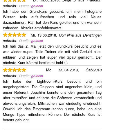
schreibt
:
Quelle:
golocal
Ich habe den Grundkurs gebucht, um mein Fotografie
Wissen teils aufzufrischen und teils viel Neues
dazuzulernen. Ralf hat den Kurs geleitet und ich war sehr
zufrieden. Absolut empfehlenswert.
Mi, 13.06.2018,
Cori Nna aus Denzlingen
schreibt
:
Quelle:
golocal
Ich hab das 2. Mal jetzt den Grundkurs besucht und es
war wieder super. Tolle Trainer die mit viel Geduld alles
erklären und zeigen hat super viel Spaß gemacht. Der
nächste Kurs k8mmt bestimmt bald :-)
Mo, 23.04.2018,
Gabi2018
schreibt
:
Quelle:
golocal
Ich habe den Lightroom-Kurs besucht und bin
megabegeistert. Die Gruppen sind angenehm klein, und
unser Referent Joachim konnte uns den gesamten Tag
über mitreißen und erklärte die Software verständlich und
abwechslungsreich. Mitmachen war eindeutig erwünscht.
Obwohl ich das Programm schon nutze, habe ich eine
Menge Tipps mitnehmen können. Der nächste Kurs ist
bereits gebucht.