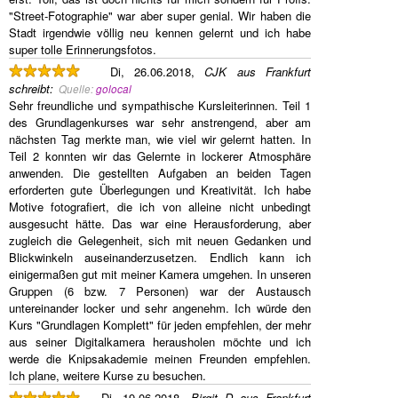
"Street-Fotographie" war aber super genial. Wir haben die
Stadt irgendwie völlig neu kennen gelernt und ich habe
super tolle Erinnerungsfotos.
Di, 26.06.2018,
CJK aus Frankfurt
schreibt
:
Quelle:
golocal
Sehr freundliche und sympathische Kursleiterinnen. Teil 1
des Grundlagenkurses war sehr anstrengend, aber am
nächsten Tag merkte man, wie viel wir gelernt hatten. In
Teil 2 konnten wir das Gelernte in lockerer Atmosphäre
anwenden. Die gestellten Aufgaben an beiden Tagen
erforderten gute Überlegungen und Kreativität. Ich habe
Motive fotografiert, die ich von alleine nicht unbedingt
ausgesucht hätte. Das war eine Herausforderung, aber
zugleich die Gelegenheit, sich mit neuen Gedanken und
Blickwinkeln auseinanderzusetzen. Endlich kann ich
einigermaßen gut mit meiner Kamera umgehen. In unseren
Gruppen (6 bzw. 7 Personen) war der Austausch
untereinander locker und sehr angenehm. Ich würde den
Kurs "Grundlagen Komplett" für jeden empfehlen, der mehr
aus seiner Digitalkamera herausholen möchte und ich
werde die Knipsakademie meinen Freunden empfehlen.
Ich plane, weitere Kurse zu besuchen.
Di, 19.06.2018,
Birgit D aus Frankfurt