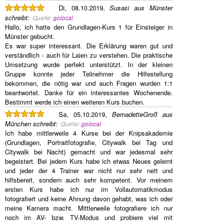
Di, 08.10.2019,
Susasi aus Münster
schreibt
:
Quelle:
golocal
Hallo, ich hatte den Grundlagen-Kurs 1 für Einsteiger in
Münster gebucht.
Es war super interessant. Die Erklärung waren gut und
verständlich - auch für Laien zu verstehen. Die praktische
Umsetzung wurde perfekt unterstützt. In der kleinen
Gruppe konnte jeder Teilnehmer die Hilfestellung
bekommen, die nötig war und auch Fragen wurden 1:1
beantwortet. Danke für ein interessantes Wochenende.
Bestimmt werde ich einen weiteren Kurs buchen.
Sa, 05.10.2019,
BernadetteGroß aus
München
schreibt
:
Quelle:
golocal
Ich habe mittlerweile 4 Kurse bei der Knipsakademie
(Grundlagen, Portraitfotografie, Citywalk bei Tag und
Citywalk bei Nacht) gemacht und war jedesmal sehr
begeistert. Bei jedem Kurs habe ich etwas Neues gelernt
und jeder der 4 Trainer war nicht nur sehr nett und
hilfsbereit, sondern auch sehr kompetent. Vor meinem
ersten Kurs habe ich nur im Vollautomatikmodus
fotografiert und keine Ahnung davon gehabt, was ich oder
meine Kamera macht. Mittlerweile fotografiere ich nur
noch im AV- bzw. TV-Modus und probiere viel mit