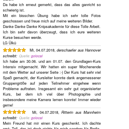
Da habe ich erneut gemerkt, dass das alles ganricht so
schwierig ist.
Mit ein bisschen Übung habe ich sehr tolle Fotos
geschossen und freue mich auf meine weiteren Bilder.
Danke Danke Danke Knipsakademie für diese Tolle Arbeit.
Ich bin sehr davon überzeugt, dass ich eure weiteren
Kurse besuchen werde.
LG Ülkü
Mi, 04.07.2018,
derschaefer aus Hannover
schreibt
:
Quelle:
golocal
Ich habe am 30.06. und am 01.07. den Grundlagen-Kurs
Intensiv mitgemacht. Wir hatten ein super Wochenende
mit dem Wetter auf unserer Seite :-) Der Kurs hat sehr viel
Spaß gemacht, der Kursleiter konnte dank angemessener
Gruppengröße auf jeden Teilnehmer eingehew wenn
Probleme auftraten. Insgesamt ein sehr gut organisierter
Kurs, bei dem ich viel über Photographie und
insbesondere meine Kamera lernen konnte! Immer wieder
gerne!
Mi, 04.07.2018,
Ritterin aus Mannheim
schreibt
:
Quelle:
golocal
Mein Freund hat mir einen Kurs geschenkt. Ich dachte
erst: Toll, das ist doch nichts für mich sondern für Profis.