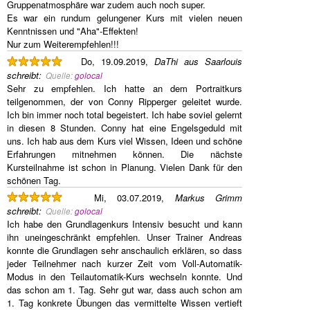
Gruppenatmosphäre war zudem auch noch super.
Es war ein rundum gelungener Kurs mit vielen neuen
Kenntnissen und "Aha"-Effekten!
Nur zum Weiterempfehlen!!!
Do, 19.09.2019,
DaThi aus Saarlouis
schreibt
:
Quelle:
golocal
Sehr zu empfehlen. Ich hatte an dem Portraitkurs
teilgenommen, der von Conny Ripperger geleitet wurde.
Ich bin immer noch total begeistert. Ich habe soviel gelernt
in diesen 8 Stunden. Conny hat eine Engelsgeduld mit
uns. Ich hab aus dem Kurs viel Wissen, Ideen und schöne
Erfahrungen mitnehmen können. Die nächste
Kursteilnahme ist schon in Planung. Vielen Dank für den
schönen Tag.
Mi, 03.07.2019,
Markus Grimm
schreibt
:
Quelle:
golocal
Ich habe den Grundlagenkurs Intensiv besucht und kann
ihn uneingeschränkt empfehlen. Unser Trainer Andreas
konnte die Grundlagen sehr anschaulich erklären, so dass
jeder Teilnehmer nach kurzer Zeit vom Voll-Automatik-
Modus in den Teilautomatik-Kurs wechseln konnte. Und
das schon am 1. Tag. Sehr gut war, dass auch schon am
1. Tag konkrete Übungen das vermittelte Wissen vertieft