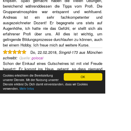
knipsen. Spaß gemacht haben die vielen Übungen,
bereichernd währenddessen die Tipps vom Profi. Die
Gruppenatmosphäre war entspannt und wohltuend.
Andreas ist ein sehr fachkompetenter und
ausgezeichneter Dozent! Er begegnete uns stets auf
Augenhöhe, ich hatte nie das Gefühl, er stellt sich als
erfahrener Profi über uns. All dies ist wichtig, um
gelingende Bildungsprozesse durchlaufen zu können, auch
bei einem Hobby. Ich freue mich auf weitere Kurse.
Do, 22.02.2018,
Singrid-173 aus München
schreibt
:
Quelle:
golocal
Schon der Einkauf eines Gutscheines ist mit viel Freude
besetzt: Er kommt ins Haus, getarnt, so dass niemand
weiß, hier gibt es ein Geschenkt. Die Verpackung selbst
Cookies erleichtern die Bereitstellung
OK
ist originell (Filmdose) und das Auswählen eines Kurses
unserer Dienste. Mit der Nutzung unserer
Dienste erklärst Du Dich damit einverstanden, dass wir Cookies
ganz ohne Probleme im Internet. Wegbeschreibung
verwenden.
Mehr Infos
super...bis auf die letzten paar Meter. Würde vorschlagen,
dass ein Foto vom Gebäude auf der homepage abgebildet
wäre ... Die Art und Weise, wie dir die Grundlagen der
Fotografie vermittelt werden ist freundlich, ruhig, mit
Humor und Spaß! Und ich hab mich persönlich sehr ernst
genommen gefühlt.
Kann diesen Kurs nur weiterempfehlen! Preis-
Leistungsverhältnis total in Ordnung!