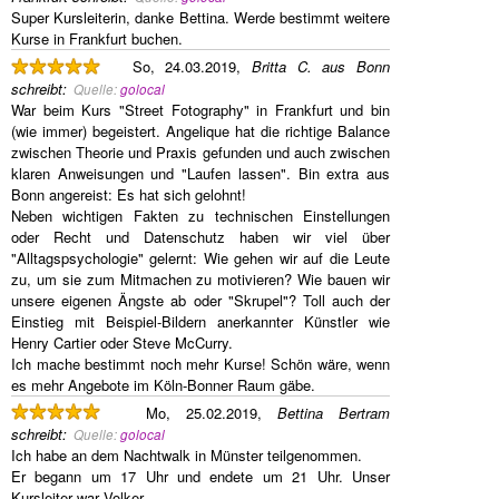
Super Kursleiterin, danke Bettina. Werde bestimmt weitere
Kurse in Frankfurt buchen.
So, 24.03.2019,
Britta C. aus Bonn
schreibt
:
Quelle:
golocal
War beim Kurs "Street Fotography" in Frankfurt und bin
(wie immer) begeistert. Angelique hat die richtige Balance
zwischen Theorie und Praxis gefunden und auch zwischen
klaren Anweisungen und "Laufen lassen". Bin extra aus
Bonn angereist: Es hat sich gelohnt!
Neben wichtigen Fakten zu technischen Einstellungen
oder Recht und Datenschutz haben wir viel über
"Alltagspsychologie" gelernt: Wie gehen wir auf die Leute
zu, um sie zum Mitmachen zu motivieren? Wie bauen wir
unsere eigenen Ängste ab oder "Skrupel"? Toll auch der
Einstieg mit Beispiel-Bildern anerkannter Künstler wie
Henry Cartier oder Steve McCurry.
Ich mache bestimmt noch mehr Kurse! Schön wäre, wenn
es mehr Angebote im Köln-Bonner Raum gäbe.
Mo, 25.02.2019,
Bettina Bertram
schreibt
:
Quelle:
golocal
Ich habe an dem Nachtwalk in Münster teilgenommen.
Er begann um 17 Uhr und endete um 21 Uhr. Unser
Kursleiter war Volker.