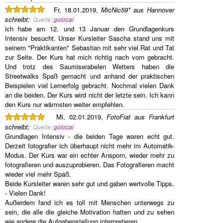
Fr, 18.01.2019,
MicNic59* aus Hannover
schreibt
:
Quelle:
golocal
ich habe am 12. und 13 Januar den Grundlagenkurs
Intensiv besucht. Unser Kursleiter Sascha stand uns mit
seinem "Praktikanten" Sebastian mit sehr viel Rat und Tat
zur Seite. Der Kurs hat mich richtig nach vorn gebracht.
Und trotz des Saumiserabelen Wetters haben die
Streetwalks Spaß gemacht und anhand der praktischen
Beispielen viel Lernerfolg gebracht. Nochmal vielen Dank
an die beiden. Der Kurs wird nicht der letzte sein. Ich kann
den Kurs nur wärmsten weiter empfehlen.
Mi, 02.01.2019,
FotoFiat aus Frankfurt
schreibt
:
Quelle:
golocal
Grundlagen Intensiv - die beiden Tage waren echt gut.
Derzeit fotografier ich überhaupt nicht mehr im Automatik-
Modus. Der Kurs war ein echter Ansporn, wieder mehr zu
fotografieren und auszuprobieren. Das Fotografieren macht
wieder viel mehr Spaß.
Beide Kursleiter waren sehr gut und gaben wertvolle Tipps.
- Vielen Dank!
Außerdem fand ich es toll mit Menschen unterwegs zu
sein, die alle die gleiche Motivation hatten und zu sehen
wie andere die Aufgabenstellung interpretieren.