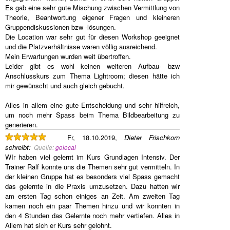
Es gab eine sehr gute Mischung zwischen Vermittlung von
Theorie, Beantwortung eigener Fragen und kleineren
Gruppendiskussionen bzw -lösungen.
Die Location war sehr gut für diesen Workshop geeignet
und die Platzverhältnisse waren völlig ausreichend.
Mein Erwartungen wurden weit übertroffen.
Leider gibt es wohl keinen weiteren Aufbau- bzw
Anschlusskurs zum Thema Lightroom; diesen hätte ich
mir gewünscht und auch gleich gebucht.
Alles in allem eine gute Entscheidung und sehr hilfreich,
um noch mehr Spass beim Thema Bildbearbeitung zu
generieren.
Fr, 18.10.2019,
Dieter Frischkorn
schreibt
:
Quelle:
golocal
WIr haben viel gelernt im Kurs Grundlagen Intensiv. Der
Trainer Ralf konnte uns die Themen sehr gut vermitteln. In
der kleinen Gruppe hat es besonders viel Spass gemacht
das gelernte in die Praxis umzusetzen. Dazu hatten wir
am ersten Tag schon einiges an Zeit. Am zweiten Tag
kamen noch ein paar Themen hinzu und wir konnten in
den 4 Stunden das Gelernte noch mehr vertiefen. Alles in
Allem hat sich er Kurs sehr gelohnt.