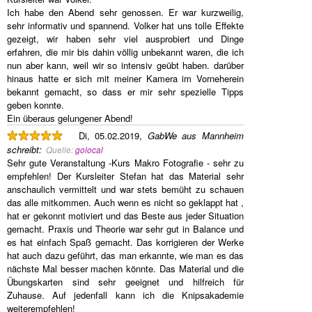
Ich habe den Abend sehr genossen. Er war kurzweilig,
sehr informativ und spannend. Volker hat uns tolle Effekte
gezeigt, wir haben sehr viel ausprobiert und Dinge
erfahren, die mir bis dahin völlig unbekannt waren, die ich
nun aber kann, weil wir so intensiv geübt haben. darüber
hinaus hatte er sich mit meiner Kamera im Vorneherein
bekannt gemacht, so dass er mir sehr spezielle Tipps
geben konnte.
Ein überaus gelungener Abend!
Di, 05.02.2019,
GabWe aus Mannheim
schreibt
:
Quelle:
golocal
Sehr gute Veranstaltung -Kurs Makro Fotografie - sehr zu
empfehlen! Der Kursleiter Stefan hat das Material sehr
anschaulich vermittelt und war stets bemüht zu schauen
das alle mitkommen. Auch wenn es nicht so geklappt hat ,
hat er gekonnt motiviert und das Beste aus jeder Situation
gemacht. Praxis und Theorie war sehr gut in Balance und
es hat einfach Spaß gemacht. Das korrigieren der Werke
hat auch dazu geführt, das man erkannte, wie man es das
nächste Mal besser machen könnte. Das Material und die
Übungskarten sind sehr geeignet und hilfreich für
Zuhause. Auf jedenfall kann ich die Knipsakademie
weiterempfehlen!