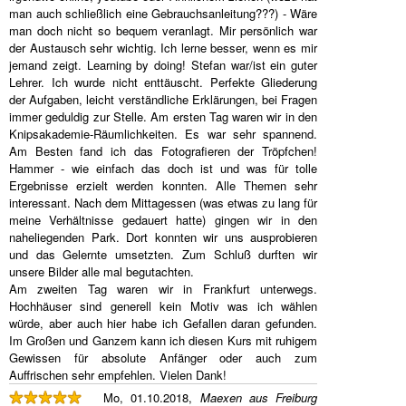
man auch schließlich eine Gebrauchsanleitung???) - Wäre
man doch nicht so bequem veranlagt. Mir persönlich war
der Austausch sehr wichtig. Ich lerne besser, wenn es mir
jemand zeigt. Learning by doing! Stefan war/ist ein guter
Lehrer. Ich wurde nicht enttäuscht. Perfekte Gliederung
der Aufgaben, leicht verständliche Erklärungen, bei Fragen
immer geduldig zur Stelle. Am ersten Tag waren wir in den
Knipsakademie-Räumlichkeiten. Es war sehr spannend.
Am Besten fand ich das Fotografieren der Tröpfchen!
Hammer - wie einfach das doch ist und was für tolle
Ergebnisse erzielt werden konnten. Alle Themen sehr
interessant. Nach dem Mittagessen (was etwas zu lang für
meine Verhältnisse gedauert hatte) gingen wir in den
naheliegenden Park. Dort konnten wir uns ausprobieren
und das Gelernte umsetzten. Zum Schluß durften wir
unsere Bilder alle mal begutachten.
Am zweiten Tag waren wir in Frankfurt unterwegs.
Hochhäuser sind generell kein Motiv was ich wählen
würde, aber auch hier habe ich Gefallen daran gefunden.
Im Großen und Ganzem kann ich diesen Kurs mit ruhigem
Gewissen für absolute Anfänger oder auch zum
Auffrischen sehr empfehlen. Vielen Dank!
Mo, 01.10.2018,
Maexen aus Freiburg