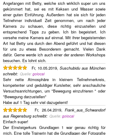
Angefangen mit Betty, welche sich wirklich super um uns
gekümmert hat, sei es mit Keksen und Wasser sowie
einer guten Einführung. Außerdem hat sie sich für jeden
Teilnehmer individuell Zeit genommen, um nach jeder
Kamera zu schauen, diese richtig einzustellen und
entsprechend Tipps zu geben. Ich bin begeistert. Ich
versehe meine Kamera auf einmal. Mit ihrer begeisternden
Art hat Betty uns durch den Abend geführt und hat diesen
für uns zu etwas Besonderem gemacht. Vielen Dank
dafür. Gerne werde ich auch einer der anderen Workshops
besuchen. Es lohnt sich.
Fr, 10.05.2019,
Suschubidu aus München
schreibt
:
Quelle:
golocal
Sehr nette Atmosphäre in kleinem Teilnehmerkreis,
kompetenter und geduldiger Kursleiter, sehr anschauliche
Versuchsanrichtungen, um "Bewegung einzufrieren " oder
"Bewegung darzustellen"
Habe auf 1 Tag sehr viel dazugelernt!
Fr, 26.04.2019,
Frank_aus_Schwandorf
aus Regensburg
schreibt
:
Quelle:
golocal
Einfach super!
Der Einsteigerkurs Grundlagen 1 war genau richtig für
mich. Eine tolle Trainerin hat die Grundlagen der Fotografie