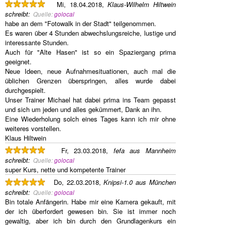
Mi, 18.04.2018,
Klaus-Wilhelm Hiltwein
schreibt
:
Quelle:
golocal
habe an dem "Fotowalk in der Stadt" teilgenommen.
Es waren über 4 Stunden abwechslungsreiche, lustige und
interessante Stunden.
Auch für "Alte Hasen" ist so ein Spaziergang prima
geeignet.
Neue Ideen, neue Aufnahmesituationen, auch mal die
üblichen Grenzen überspringen, alles wurde dabei
durchgespielt.
Unser Trainer Michael hat dabei prima ins Team gepasst
und sich um jeden und alles gekümmert, Dank an ihn.
Eine Wiederholung solch eines Tages kann ich mir ohne
weiteres vorstellen.
Klaus Hiltwein
Fr, 23.03.2018,
fefa aus Mannheim
schreibt
:
Quelle:
golocal
super Kurs, nette und kompetente Trainer
Do, 22.03.2018,
Knipsi-1.0 aus München
schreibt
:
Quelle:
golocal
Bin totale Anfängerin. Habe mir eine Kamera gekauft, mit
der ich überfordert gewesen bin. Sie ist immer noch
gewaltig, aber ich bin durch den Grundlagenkurs ein