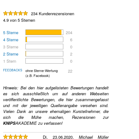
234 Kundenrezensionen
4.9 von 5 Sternen
5 Sterne
204
4 Sterne
6
3 Sterne
0
2 Sterne
2
1 Stern
0
FEEDBACKS
ohne Sterne-Wertung
22
(z.B. Facebook)
Hinweis: Bei den hier aufgelisteten Bewertungen handelt
es sich ausschließlich um auf anderen Webseiten
veröffentlichte Bewertungen, die hier zusammengefasst
und mit der jeweiligen Quellenangabe versehen sind.
Vielen Dank an unsere ehemaligen Kursteilnehmer, die
sich die Mühe machen, Rezensionen zur
KNIPS
AKADEMIE
zu verfassen!
Di, 23.06.2020,
Michael Müller