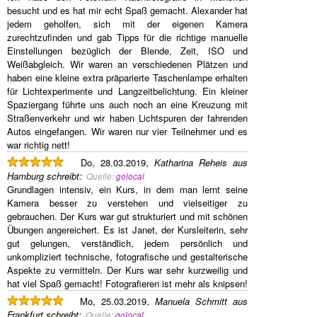
besucht und es hat mir echt Spaß gemacht. Alexander hat
jedem geholfen, sich mit der eigenen Kamera
zurechtzufinden und gab Tipps für die richtige manuelle
Einstellungen bezüglich der Blende, Zeit, ISO und
Weißabgleich. Wir waren an verschiedenen Plätzen und
haben eine kleine extra präparierte Taschenlampe erhalten
für Lichtexperimente und Langzeitbelichtung. Ein kleiner
Spaziergang führte uns auch noch an eine Kreuzung mit
Straßenverkehr und wir haben Lichtspuren der fahrenden
Autos eingefangen. Wir waren nur vier Teilnehmer und es
war richtig nett!
Do, 28.03.2019,
Katharina Reheis aus
Hamburg
schreibt
:
Quelle:
golocal
Grundlagen intensiv, ein Kurs, in dem man lernt seine
Kamera besser zu verstehen und vielseitiger zu
gebrauchen. Der Kurs war gut strukturiert und mit schönen
Übungen angereichert. Es ist Janet, der Kursleiterin, sehr
gut gelungen, verständlich, jedem persönlich und
unkompliziert technische, fotografische und gestalterische
Aspekte zu vermitteln. Der Kurs war sehr kurzweilig und
hat viel Spaß gemacht! Fotografieren ist mehr als knipsen!
Mo, 25.03.2019,
Manuela Schmitt aus
Frankfurt
schreibt
:
Quelle:
golocal