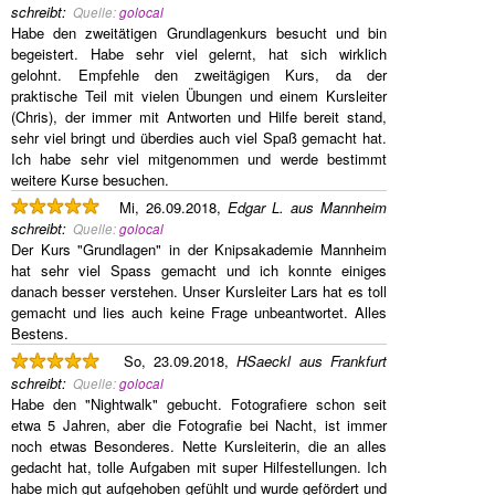
schreibt
:
Quelle:
golocal
Habe den zweitätigen Grundlagenkurs besucht und bin
begeistert. Habe sehr viel gelernt, hat sich wirklich
gelohnt. Empfehle den zweitägigen Kurs, da der
praktische Teil mit vielen Übungen und einem Kursleiter
(Chris), der immer mit Antworten und Hilfe bereit stand,
sehr viel bringt und überdies auch viel Spaß gemacht hat.
Ich habe sehr viel mitgenommen und werde bestimmt
weitere Kurse besuchen.
Mi, 26.09.2018,
Edgar L. aus Mannheim
schreibt
:
Quelle:
golocal
Der Kurs "Grundlagen" in der Knipsakademie Mannheim
hat sehr viel Spass gemacht und ich konnte einiges
danach besser verstehen. Unser Kursleiter Lars hat es toll
gemacht und lies auch keine Frage unbeantwortet. Alles
Bestens.
So, 23.09.2018,
HSaeckl aus Frankfurt
schreibt
:
Quelle:
golocal
Habe den "Nightwalk" gebucht. Fotografiere schon seit
etwa 5 Jahren, aber die Fotografie bei Nacht, ist immer
noch etwas Besonderes. Nette Kursleiterin, die an alles
gedacht hat, tolle Aufgaben mit super Hilfestellungen. Ich
habe mich gut aufgehoben gefühlt und wurde gefördert und