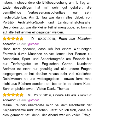
haben. Insbesondere die Bildbesprechung am 1. Tag am
Ende desselbigen hat mir sehr gut gefallen, die
vermittelnde Verbesserungspotentiale war sehr
nachvollziehbar. Am 2. Tag war dann alles dabei, von
Porträt- Architektur-Sport- und Landschaftsfotografie.
Besonders gut war die kleine Teilnehmergruppe, so konnte
auf alle Teilnehmer eingegangen werden.
Di, 02.07.2019,
Elwin aus München
schreibt
:
Quelle:
golocal
Habe nicht gedacht, dass ich bei einem 4-stündigen
Fotowalk durch München so viel lerne: über Portrait zu
Architektur, Sport- und Actionfotografie am Eisbach bis
zur Tierfotografie im Englischen Garten. Kursleiter
Andreas ist nicht nur geduldig auf alle unsere Fragen
eingegangen, er hat darüber hinaus sehr viel nützliches
Detailwissen an uns weitergegeben - sowas lernt man
nicht aus Büchern sondern am besten in so einem Kurs.
Sehr empfehlenswert! Vielen Dank, Thomas
Mi, 26.06.2019,
Connie Mu aus Frankfurt
schreibt
:
Quelle:
golocal
Meine Freundin überredete mich bei dem Nachtwalk der
Knipsakademie mitzumachen. Jetzt bin ich froh, dass sie
dies gemacht hat, denn, der Abend war ein voller Erfolg.