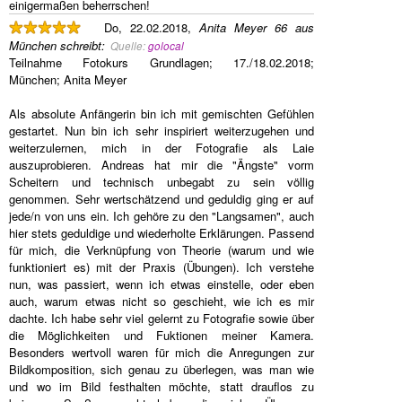
einigermaßen beherrschen!
Do, 22.02.2018,
Anita Meyer 66 aus
München
schreibt
:
Quelle:
golocal
Teilnahme Fotokurs Grundlagen; 17./18.02.2018;
München; Anita Meyer
Als absolute Anfängerin bin ich mit gemischten Gefühlen
gestartet. Nun bin ich sehr inspiriert weiterzugehen und
weiterzulernen, mich in der Fotografie als Laie
auszuprobieren. Andreas hat mir die "Ängste" vorm
Scheitern und technisch unbegabt zu sein völlig
genommen. Sehr wertschätzend und geduldig ging er auf
jede/n von uns ein. Ich gehöre zu den "Langsamen", auch
hier stets geduldige und wiederholte Erklärungen. Passend
für mich, die Verknüpfung von Theorie (warum und wie
funktioniert es) mit der Praxis (Übungen). Ich verstehe
nun, was passiert, wenn ich etwas einstelle, oder eben
auch, warum etwas nicht so geschieht, wie ich es mir
dachte. Ich habe sehr viel gelernt zu Fotografie sowie über
die Möglichkeiten und Fuktionen meiner Kamera.
Besonders wertvoll waren für mich die Anregungen zur
Bildkomposition, sich genau zu überlegen, was man wie
und wo im Bild festhalten möchte, statt drauflos zu