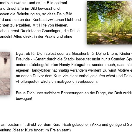
tmotiv auswählst und es im Bild optimal
e und Unschärfe im Bild bewusst und
assen die Belichtung an, so dass Dein Bild
ird und nutzen den Kontrast zwischen Licht und
hten zu erzählen. Mit Hilfe von kleinen,
aben lernst Du einfache Grundlagen, die Deine
andeln! Alles direkt in der Praxis und ohne
Egal, ob für Dich selbst oder als Geschenk für Deine Eltern, Kinder 
Freunde - »Smart durch die Stadt« bedeutet nicht nur 3 Stunden Sp
anderen fotobegeisterten Handy-Fotografen, sondern auch, dass sic
eigenen Handybilder nachhaltig verändern werden! Du wirst Motive 
an denen Du vor dem Kurs vielleicht vorbei gelaufen wärst und Dein
»Trefferquote« wird sich maßgeblich verbessern.
Freue Dich über sichtbare Erinnerungen an die Dinge, die Dich wirkl
bewegen!
am besten mit direkt vor dem Kurs frisch geladenem Akku und genügend Spe
ung (dieser Kurs findet im Freien statt)