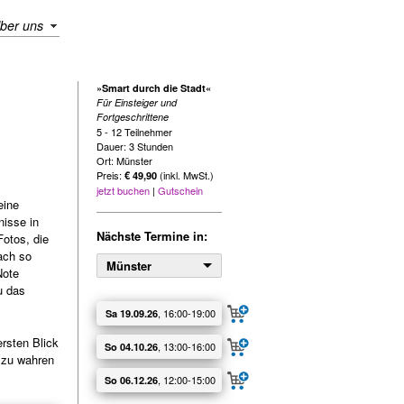
ber uns
»Smart durch die Stadt«
Für Einsteiger und
Fortgeschrittene
5 - 12 Teilnehmer
Dauer: 3 Stunden
Ort: Münster
Preis:
(inkl. MwSt.)
€ 49,90
jetzt buchen
|
Gutschein
eine
nisse in
Nächste Termine in:
Fotos, die
ach so
Münster
Note
u das
, 16:00‑19:00
Sa 19.09.26
rsten Blick
, 13:00‑16:00
So 04.10.26
n zu wahren
, 12:00‑15:00
So 06.12.26