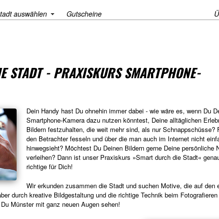
tadt auswählen
Gutscheine
Ü
E STADT - PRAXISKURS SMARTPHONE-
Dein Handy hast Du ohnehin immer dabei - wie wäre es, wenn Du D
Smartphone-Kamera dazu nutzen könntest, Deine alltäglichen Erleb
Bildern festzuhalten, die weit mehr sind, als nur Schnappschüsse? 
den Betrachter fesseln und über die man auch im Internet nicht einf
hinwegsieht? Möchtest Du Deinen Bildern gerne Deine persönliche 
verleihen? Dann ist unser Praxiskurs »Smart durch die Stadt« gena
richtige für Dich!
Wir erkunden zusammen die Stadt und suchen Motive, die auf den e
, aber durch kreative Bildgestaltung und die richtige Technik beim Fotografiere
t Du Münster mit ganz neuen Augen sehen!