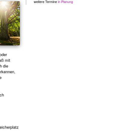
weitere Termine
in Planung
oder
aß mit
h die
erkennen,
e
ich
icherplatz