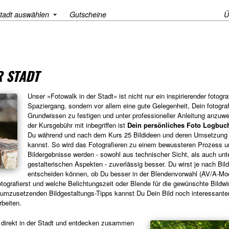
tadt auswählen
Gutscheine
Ü
R STADT
Unser »Fotowalk in der Stadt« ist nicht nur ein inspirierender fotogra
Spaziergang, sondern vor allem eine gute Gelegenheit, Dein fotogra
Grundwissen zu festigen und unter professioneller Anleitung anzuw
der Kursgebühr mit inbegriffen ist
Dein persönliches Foto Logbuc
Du während und nach dem Kurs 25 Bildideen und deren Umsetzung 
kannst. So wird das Fotografieren zu einem bewussteren Prozess u
Bildergebnisse werden - sowohl aus technischer Sicht, als auch unt
gestalterischen Aspekten - zuverlässig besser. Du wirst je nach Bild
entscheiden können, ob Du besser in der Blendenvorwahl (AV/A-Mod
tografierst und welche Belichtungszeit oder Blende für die gewünschte Bildwi
ch umzusetzenden Bildgestaltungs-Tipps kannst Du Dein Bild noch interessant
rbeiten.
k direkt in der Stadt und entdecken zusammen