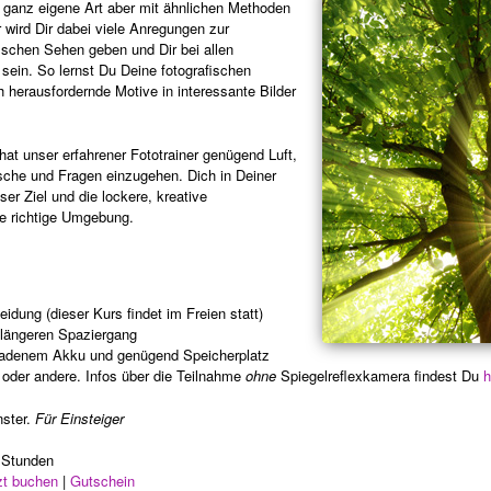
e ganz eigene Art aber mit ähnlichen Methoden
r wird Dir dabei viele Anregungen zur
ischen Sehen geben und Dir bei allen
 sein. So lernst Du Deine fotografischen
 herausfordernde Motive in interessante Bilder
at unser erfahrener Fototrainer genügend Luft,
sche und Fragen einzugehen. Dich in Deiner
ser Ziel und die lockere, kreative
ie richtige Umgebung.
ung (dieser Kurs findet im Freien statt)
n längeren Spaziergang
eladenem Akku und genügend Speicherplatz
 oder andere. Infos über die Teilnahme
ohne
Spiegelreflexkamera findest Du
h
ster.
Für Einsteiger
 Stunden
zt buchen
|
Gutschein