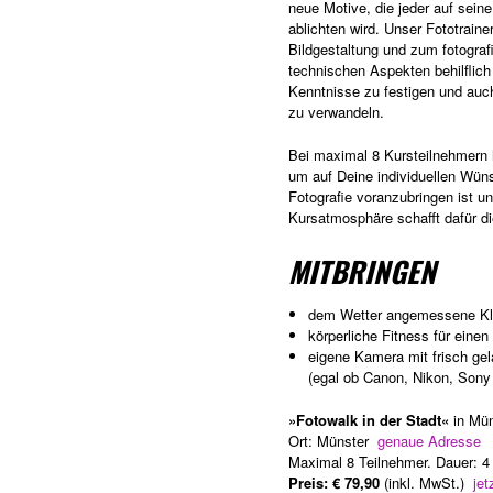
neue Motive, die jeder auf sein
ablichten wird. Unser Fototraine
Bildgestaltung und zum fotograf
technischen Aspekten behilflich
Kenntnisse zu festigen und auch
zu verwandeln.
Bei maximal 8 Kursteilnehmern h
um auf Deine individuellen Wün
Fotografie voranzubringen ist un
Kursatmosphäre schafft dafür d
MITBRINGEN
dem Wetter angemessene Kleid
körperliche Fitness für eine
eigene Kamera mit frisch g
(egal ob Canon, Nikon, Sony
»Fotowalk in der Stadt«
in Mün
Ort: Münster
genaue Adresse
Maximal 8 Teilnehmer. Dauer: 4
Preis: € 79,90
(inkl. MwSt.)
jet