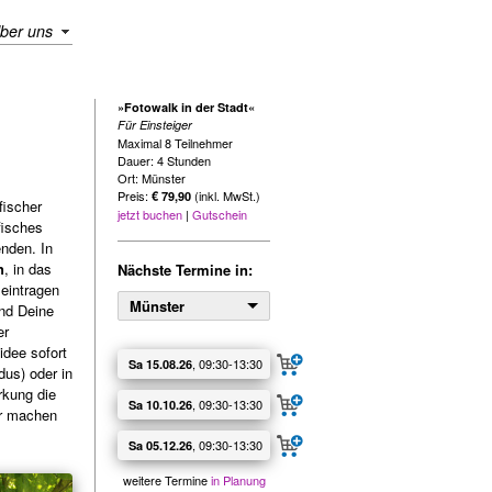
ber uns
»Fotowalk in der Stadt«
Für Einsteiger
Maximal 8 Teilnehmer
Dauer: 4 Stunden
Ort: Münster
Preis:
(inkl. MwSt.)
€ 79,90
fischer
jetzt buchen
|
Gutschein
fisches
enden. In
h
, in das
Nächste Termine in:
eintragen
Münster
nd Deine
er
idee sofort
, 09:30‑13:30
Sa 15.08.26
us) oder in
rkung die
, 09:30‑13:30
Sa 10.10.26
er machen
, 09:30‑13:30
Sa 05.12.26
weitere Termine
in Planung