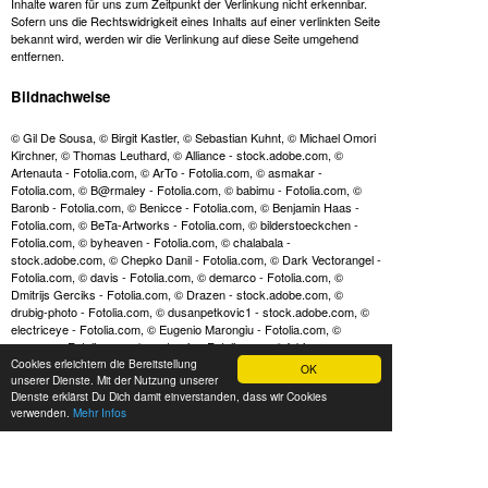
Inhalte waren für uns zum Zeitpunkt der Verlinkung nicht erkennbar.
Sofern uns die Rechtswidrigkeit eines Inhalts auf einer verlinkten Seite
bekannt wird, werden wir die Verlinkung auf diese Seite umgehend
entfernen.
Bildnachweise
© Gil De Sousa, © Birgit Kastler, © Sebastian Kuhnt,
© Michael Omori
Kirchner
, © Thomas Leuthard, © Alliance - stock.adobe.com, ©
Artenauta - Fotolia.com, © ArTo - Fotolia.com, © asmakar -
Fotolia.com, © B@rmaley - Fotolia.com, © babimu - Fotolia.com, ©
Baronb - Fotolia.com, © Benicce - Fotolia.com, © Benjamin Haas -
Fotolia.com, © BeTa-Artworks - Fotolia.com, © bilderstoeckchen -
Fotolia.com, © byheaven - Fotolia.com, © chalabala -
stock.adobe.com, © Chepko Danil - Fotolia.com, © Dark Vectorangel -
Fotolia.com, © davis - Fotolia.com, © demarco - Fotolia.com, ©
Dmitrijs Gerciks - Fotolia.com, © Drazen - stock.adobe.com, ©
drubig-photo - Fotolia.com, © dusanpetkovic1 - stock.adobe.com, ©
electriceye - Fotolia.com, © Eugenio Marongiu - Fotolia.com, ©
eugen_z - Fotolia.com, © eyetronic - Fotolia.com, © fabiomax -
Cookies erleichtern die Bereitstellung
Fotolia.com, © Feydzhet Shabanov - stock.adobe.com, © fizkes -
OK
unserer Dienste. Mit der Nutzung unserer
stock.adobe.com, © Focus Pocus LTD - Fotolia.com, © frilled_dragon
Dienste erklärst Du Dich damit einverstanden, dass wir Cookies
- Fotolia.com, © Gary - Fotolia.com, © Giuseppe Antonio Pec -
verwenden.
Mehr Infos
Fotolia.com, © goodluz - Fotolia.com, © goodluz - stock.adobe.com, ©
graja - Fotolia.com, © Gregor Luschnat - Fotolia.com, © ifatum -
Fotolia.com, © ifeelstock - Fotolia.com, © Irina Schmidt - Fotolia.com,
© Jakob Kamender - Fotolia.com, © John Smith - Fotolia.com, ©
JustLife - stock.adobe.com, © kameraauge - Fotolia.com, ©