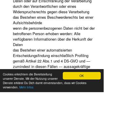
Daten oder auf Einschränkung der Verarbeitung
durch den Verantwortlichen oder eines
Widerspruchsrechts gegen diese Verarbeitung
das Bestehen eines Beschwerderechts bei einer
Aufsichtsbehörde
wenn die personenbezogenen Daten nicht bei der
betroffenen Person erhoben werden: Alle
verfügbaren Informationen über die Herkunft der
Daten
das Bestehen einer automatisierten
Entscheidungsfindung einschließlich Profiling
gemäß Artikel 22 Abs.1 und 4 DS-GVO und —
zumindest in diesen Fällen — aussagekräftige
Informationen über die involvierte Logik sowie die
Cookies erleichtern die Bereitstellung
OK
Tragweite und die angestrebten Auswirkungen einer
unserer Dienste. Mit der Nutzung unserer
derartigen Verarbeitung für die betroffene Person
Dienste erklärst Du Dich damit einverstanden, dass wir Cookies
verwenden.
Mehr Infos
Ferner steht der betroffenen Person ein Auskunftsrecht
darüber zu, ob personenbezogene Daten an ein
Drittland oder an eine internationale Organisation
übermittelt wurden. Sofern dies der Fall ist, so steht der
betroffenen Person im Übrigen das Recht zu, Auskunft
über die geeigneten Garantien im Zusammenhang mit
der Übermittlung zu erhalten.