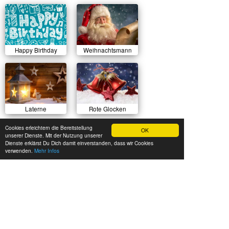
Happy Birthday
Weihnachtsmann
Laterne
Rote Glocken
Cookies erleichtern die Bereitstellung
OK
unserer Dienste. Mit der Nutzung unserer
Dienste erklärst Du Dich damit einverstanden, dass wir Cookies
verwenden.
Mehr Infos
Sonnenuntergang
Herbstlicher Wald
Sommerwiese
Luftballons