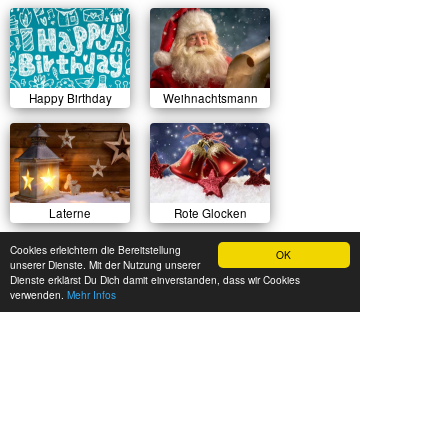
Happy Birthday
Weihnachtsmann
Laterne
Rote Glocken
Cookies erleichtern die Bereitstellung
OK
unserer Dienste. Mit der Nutzung unserer
Dienste erklärst Du Dich damit einverstanden, dass wir Cookies
verwenden.
Mehr Infos
Sonnenuntergang
Herbstlicher Wald
Sommerwiese
Luftballons