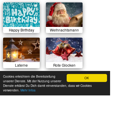
Happy Birthday
Weihnachtsmann
Laterne
Rote Glocken
Cookies erleichtern die Bereitstellung
OK
unserer Dienste. Mit der Nutzung unserer
Dienste erklärst Du Dich damit einverstanden, dass wir Cookies
verwenden.
Mehr Infos
Sonnenuntergang
Herbstlicher Wald
Sommerwiese
Luftballons