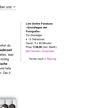
ber uns
Live Online Fotokurs
»Grundlagen der
Fotografie«
Für Einsteiger
4 - 6 Teilnehmer
Dauer: 3 x 90 Minuten
ehst du
Preis:
(inkl. MwSt.)
€ 99,90
jederzeit
jetzt buchen
|
Gutschein
alles, was
ichtig
Termin noch
in Planung
ische
nd teils
. Die 3