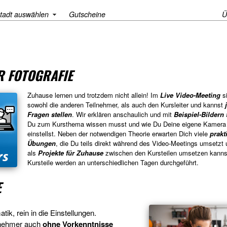
tadt auswählen
Gutscheine
Ü
 FOTOGRAFIE
Zuhause lernen und trotzdem nicht allein! Im
Live Video-Meeting
si
sowohl die anderen Teilnehmer, als auch den Kursleiter und kannst
Fragen stellen
. Wir erklären anschaulich und mit
Beispiel-Bildern
Du zum Kursthema wissen musst und wie Du Deine eigene Kamera r
einstellst. Neben der notwendigen Theorie erwarten Dich viele
prakt
Übungen
, die Du teils direkt während des Video-Meetings umsetzt u
als
Projekte für Zuhause
zwischen den Kursteilen umsetzen kannst
Kursteile werden an unterschiedlichen Tagen durchgeführt.
E
ik, rein in die Einstellungen.
ilnehmer auch
ohne Vorkenntnisse