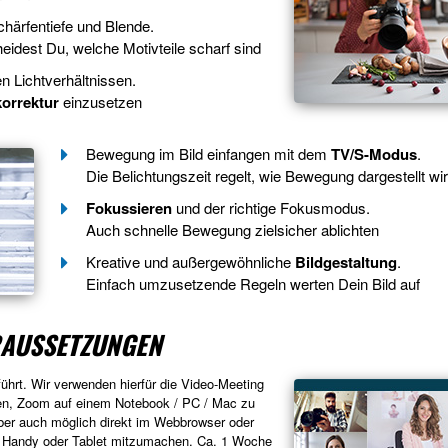
chärfentiefe und Blende.
eidest Du, welche Motivteile scharf sind
len Lichtverhältnissen.
orrektur
einzusetzen
Bewegung im Bild einfangen mit dem
TV/S-Modus
.
Die Belichtungszeit regelt, wie Bewegung dargestellt wi
Fokussieren
und der richtige Fokusmodus.
Auch schnelle Bewegung zielsicher ablichten
Kreative und außergewöhnliche
Bildgestaltung
.
Einfach umzusetzende Regeln werten Dein Bild auf
RAUSSETZUNGEN
führt. Wir verwenden hierfür die Video-Meeting
en, Zoom auf einem Notebook / PC / Mac zu
 aber auch möglich direkt im Webbrowser oder
 Handy oder Tablet mitzumachen. Ca. 1 Woche