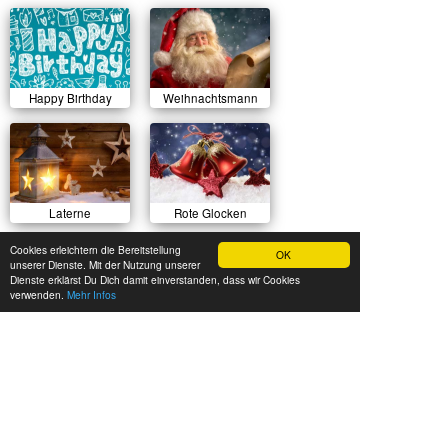
Happy Birthday
Weihnachtsmann
Laterne
Rote Glocken
Cookies erleichtern die Bereitstellung
OK
unserer Dienste. Mit der Nutzung unserer
Dienste erklärst Du Dich damit einverstanden, dass wir Cookies
verwenden.
Mehr Infos
Sonnenuntergang
Herbstlicher Wald
Sommerwiese
Luftballons