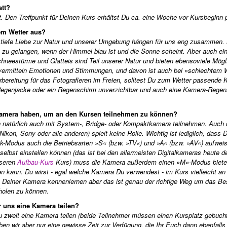
att?
tt. Den Treffpunkt für Deinen Kurs erhältst Du ca. eine Woche vor Kursbeginn 
tem Wetter aus?
e tiefe Liebe zur Natur und unserer Umgebung hängen für uns eng zusammen. 
ern zu gelangen, wenn der Himmel blau ist und die Sonne scheint. Aber auch ei
eestürme und Glatteis sind Teil unserer Natur und bieten ebensoviele Mögl
r vermitteln Emotionen und Stimmungen, und davon ist auch bei »schlechtem 
Vorbereitung für das Fotografieren im Freien, solltest Du zum Wetter passende 
 Regenjacke oder ein Regenschirm unverzichtbar und auch eine Kamera-Regen
-Kamera haben, um an den Kursen teilnehmen zu können?
n natürlich auch mit System-, Bridge- oder Kompaktkamera teilnehmen. Auch 
ikon, Sony oder alle anderen) spielt keine Rolle. Wichtig ist lediglich, dass 
-Modus auch die Betriebsarten »S« (bzw. »TV«) und »A« (bzw. »AV«) aufweis
selbst einstellen können (das ist bei den allermeisten Digitalkameras heute der
nseren
Aufbau-Kurs
Kurs) muss die Kamera außerdem einen »M«-Modus biete
en kann. Du wirst - egal welche Kamera Du verwendest - im Kurs vielleicht an 
n Deiner Kamera kennenlernen aber das ist genau der richtige Weg um das Be
olen zu können.
r uns eine Kamera teilen?
u zweit eine Kamera teilen (beide Teilnehmer müssen einen Kursplatz gebuch
en wir aber nur eine gewisse Zeit zur Verfügung, die Ihr Euch dann ebenfalls 