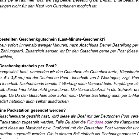
ungen nicht für den Kauf von Gutscheinen möglich ist.
n bestellten Geschenkgutschein (Last-Minute-Geschenk)?
in sofort (innerhalb weniger Minuten) nach Abschluss Deiner Bestellung per 
ahlungsart). Zusätzlich senden wir Dir den Gutschein gerne per Post (diese
wählen).
n Geschenkgutschein per Post?
ausgewählt hast, versenden wir den Gutschein als Gutscheinkarte, Klappkarte
a. 5 x 3,5 cm) mit der Deutschen Post - innerhalb von 2 Werktagen, zzgl. Post
innerhalb Deutschlands bereits 1 Werktag nach Versand beim Empfänger eint
alb dieser Frist leider nicht garantieren. Die Versandlaufzeit in die Schweiz u
tage. Da Du den Gutschein aber sofort nach Deiner Bestellung auch per E-Ma
darf natürlich auch selbst ausdrucken.
ine Packstation gesendet werden?
Gutscheinkarte gewählt hast, wird diese als Brief mit der Deutschen Post ver
Packstation zugestellt werden. Falls Du aber die
Filmdose
oder die Klappkarte
wird diese als Maxibrief bzw. Großbrief mit der Deutschen Post versendet un
tation zugestellt werden. Gib in diesem Fall einfach als Rechnungsadresse 