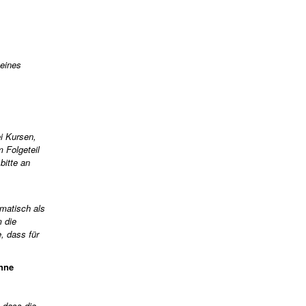
 eines
i Kursen,
m Folgeteil
bitte an
omatisch als
 die
, dass für
ohne
 dass die