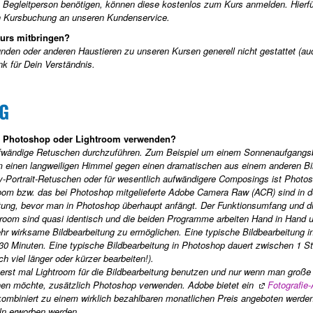
e Begleitperson benötigen, können diese kostenlos zum Kurs anmelden. Hierf
en Kursbuchung an unseren Kundenservice.
urs mitbringen?
unden oder anderen Haustieren zu unseren Kursen generell nicht gestattet (au
k für Dein Verständnis.
G
ng Photoshop oder Lightroom verwenden?
ufwändige Retuschen durchzuführen. Zum Beispiel um einem Sonnenaufgangsb
 einen langweiligen Himmel gegen einen dramatischen aus einem anderen Bi
-Portrait-Retuschen oder für wesentlich aufwändigere Composings ist Photo
room bzw. das bei Photoshop mitgelieferte Adobe Camera Raw (ACR) sind in d
eitung, bevor man in Photoshop überhaupt anfängt. Der Funktionsumfang und d
oom sind quasi identisch und die beiden Programme arbeiten Hand in Hand 
sehr wirksame Bildbearbeitung zu ermöglichen. Eine typische Bildbearbeitung i
30 Minuten. Eine typische Bildbearbeitung in Photoshop dauert zwischen 1 S
 viel länger oder kürzer bearbeiten!).
 erst mal Lightroom für die Bildbearbeitung benutzen und nur wenn man große
ehen möchte,
zusätzlich
Photoshop verwenden. Adobe bietet ein
Fotografie
mbiniert zu einem wirklich bezahlbaren monatlichen Preis angeboten werden
ln erworben werden.