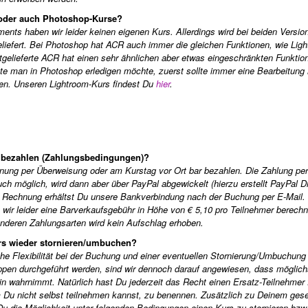
 oder auch Photoshop-Kurse?
nts haben wir leider keinen eigenen Kurs. Allerdings wird bei beiden Versi
efert. Bei Photoshop hat ACR auch immer die gleichen Funktionen, wie Lig
gelieferte ACR hat einen sehr ähnlichen aber etwas eingeschränkten Funkti
te man in Photoshop erledigen möchte, zuerst sollte immer eine Bearbeitung 
en. Unseren Lightroom-Kurs findest Du
hier
.
g bezahlen (Zahlungsbedingungen)?
nung per Überweisung oder am Kurstag vor Ort bar bezahlen. Die Zahlung per
auch möglich, wird dann aber über PayPal abgewickelt (hierzu erstellt PayPal D
Rechnung erhältst Du unsere Bankverbindung nach der Buchung per E-Mail. 
wir leider eine Barverkaufsgebühr in Höhe von € 5,10 pro Teilnehmer berech
 anderen Zahlungsarten wird kein Aufschlag erhoben.
rs wieder stornieren/umbuchen?
he Flexibilität bei der Buchung und einer eventuellen Stornierung/Umbuchung
ppen durchgeführt werden, sind wir dennoch darauf angewiesen, dass möglich
 wahrnimmt. Natürlich hast Du jederzeit das Recht einen Ersatz-Teilnehmer 
 Du nicht selbst teilnehmen kannst, zu benennen. Zusätzlich zu Deinem gese
Du die Möglichkeit unter folgenden Bedingungen einen Kurs zu stornieren bzw