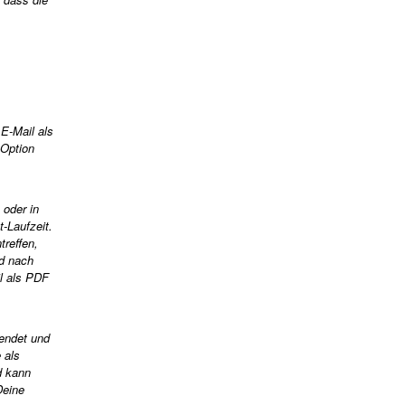
E-Mail als
 Option
 oder in
-Laufzeit.
reffen,
nd nach
il als PDF
sendet und
 als
d kann
Deine