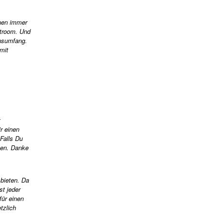
onen immer
htroom. Und
onsumfang.
mit
ir einen
Falls Du
nen. Danke
 bieten. Da
st jeder
für einen
tzlich
.