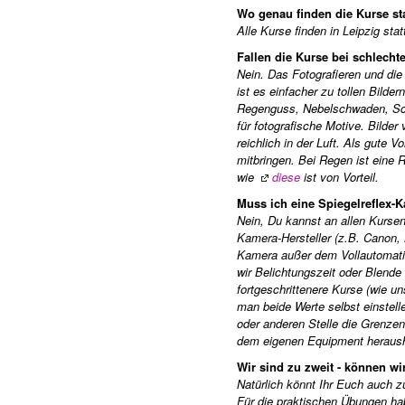
Wo genau finden die Kurse st
Alle Kurse finden in Leipzig sta
Fallen die Kurse bei schlech
Nein. Das Fotografieren und di
ist es einfacher zu tollen Bild
Regenguss, Nebelschwaden, Schn
für fotografische Motive. Bilde
reichlich in der Luft. Als gute 
mitbringen. Bei Regen ist eine
wie
diese
ist von Vorteil.
Muss ich eine Spiegelreflex
Nein, Du kannst an allen Kurse
Kamera-Hersteller (z.B. Canon, N
Kamera außer dem Vollautomatik
wir Belichtungszeit oder Blende 
fortgeschrittenere Kurse (wie u
man beide Werte selbst einstell
oder anderen Stelle die Grenze
dem eigenen Equipment heraush
Wir sind zu zweit - können wi
Natürlich könnt Ihr Euch auch z
Für die praktischen Übungen hab