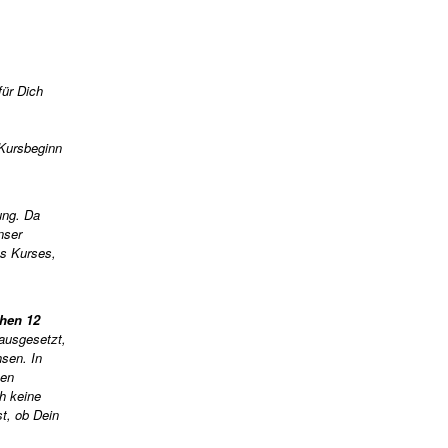
für Dich
 Kursbeginn
ung. Da
nser
es Kurses,
hen 12
ausgesetzt,
hsen. In
hen
h keine
t, ob Dein