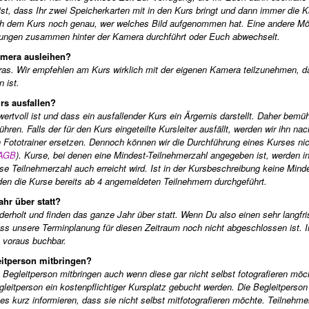
ist, dass Ihr zwei Speicherkarten mit in den Kurs bringt und dann immer die K
ch dem Kurs noch genau, wer welches Bild aufgenommen hat. Eine andere Mög
 Übungen zusammen hinter der Kamera durchführt oder Euch abwechselt.
amera ausleihen?
eras. Wir empfehlen am Kurs wirklich mit der eigenen Kamera teilzunehmen, d
 ist.
rs ausfallen?
ertvoll ist und dass ein ausfallender Kurs ein Ärgernis darstellt. Daher bemü
hren. Falls der für den Kurs eingeteilte Kursleiter ausfällt, werden wir ihn nac
 Fototrainer ersetzen. Dennoch können wir die Durchführung eines Kurses ni
AGB
). Kurse, bei denen eine Mindest-Teilnehmerzahl angegeben ist, werden i
se Teilnehmerzahl auch erreicht wird. Ist in der Kursbeschreibung keine Mind
en die Kurse bereits ab 4 angemeldeten Teilnehmern durchgeführt.
hr über statt?
erholt und finden das ganze Jahr über statt. Wenn Du also einen sehr langfri
ss unsere Terminplanung für diesen Zeitraum noch nicht abgeschlossen ist. I
m voraus buchbar.
eitperson mitbringen?
egleitperson mitbringen auch wenn diese gar nicht selbst fotografieren möc
gleitperson ein kostenpflichtiger Kursplatz gebucht werden. Die Begleitperson
s kurz informieren, dass sie nicht selbst mitfotografieren möchte. Teilnehmer