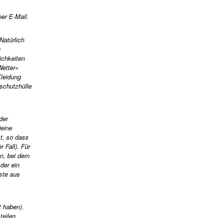
per E-Mail.
Natürlich
n
ichkeiten
Wetter«
Kleidung
schutzhülle
der
Deine
t, so dass
 Fall). Für
n, bei dem
der ein
ste aus
t haben).
teilen