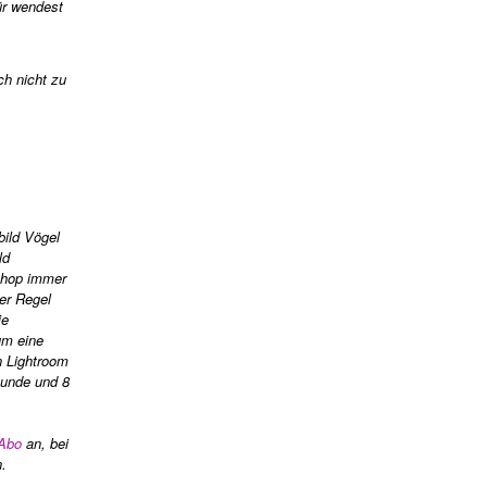
ür wendest
ch nicht zu
ild Vögel
ld
shop immer
er Regel
ie
um eine
n Lightroom
tunde und 8
-Abo
an, bei
.