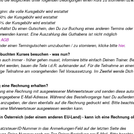
inn: die volle Kursgebühr wird erstattet
0% der Kursgebühr wird erstattet
% der Kursgebühr wird erstattet
erhältst Du einen Gutschein, den Du zur Buchung eines anderen Termins oder
erwenden kannst. Eine Auszahlung des Guthabens ist nicht möglich
n
AGB
oder einen Termingutschein umzubuchen / zu stornieren, klicke bitte
hier
.
gebuchten Kurses besuchen - was nun?
uch immer - früher gehen musst, informiere bitte einfach Deinen Trainer. Be
hrt werden, bauen die Teile i.d.R. aufeinander auf. Für die Teilnahme an eine
ndige Teilnahme am vorangehenden Teil Voraussetzung. Im Zweifel wende Dich 
g eine Rechnung erhalten?
ellung eine Rechnung mit ausgewiesener Mehrwertsteuer und senden diese aut
 angegebene E-Mail-Adresse. Während des Bestellvorgangs hast Du außerdem
anzugeben, der dann ebenfalls auf die Rechnung gedruckt wird. Bitte beachte
keine Mehrwertsteuer ausgewiesen werden kann.
 in Österreich (oder einem anderen EU-Land) - kann ich eine Rechnung 
msatzsteuer-ID-Nummer in das Anmerkungen-Feld auf der letzten Seite des
 uns Deine Nummer noch am Tag Deiner Bestellung per E-Mail. Bitte beachte,