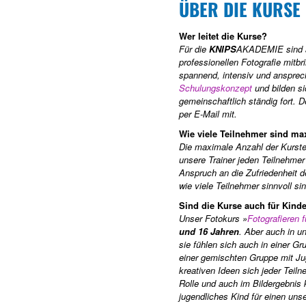
ÜBER DIE KURSE
Wer leitet die Kurse?
Für die
KNIPS
AKADEMIE
sind 
professionellen Fotografie mitb
spannend, intensiv und ansprec
Schulungskonzept
und bilden s
gemeinschaftlich ständig fort. 
per E-Mail mit.
Wie viele Teilnehmer sind ma
Die maximale Anzahl der Kurste
unsere Trainer jeden Teilnehmer 
Anspruch an die Zufriedenheit d
wie viele Teilnehmer sinnvoll sin
Sind die Kurse auch für Kind
Unser Fotokurs »
Fotografieren 
und 16 Jahren
. Aber auch in u
sie fühlen sich auch in einer G
einer gemischten Gruppe mit J
kreativen Ideen sich jeder Teil
Rolle und auch im Bildergebnis 
jugendliches Kind für einen un