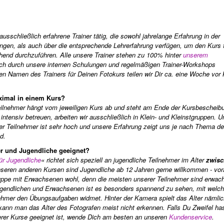
ausschließlich erfahrene Trainer tätig, die sowohl jahrelange Erfahrung in der
ringen, als auch über die entsprechende Lehrerfahrung verfügen, um den Kurs 
hend durchzuführen. Alle unsere Trainer stehen zu 100% hinter
unserem
ich durch unsere internen Schulungen und regelmäßigen Trainer-Workshops
Den Namen des Trainers für Deinen Fotokurs teilen wir Dir ca. eine Woche vor
ximal in einem Kurs?
ilnehmer hängt vom jeweiligen Kurs ab und steht am Ende der Kursbescheib
intensiv betreuen, arbeiten wir ausschließlich in Klein- und Kleinstgruppen. U
er Teilnehmer ist sehr hoch und unsere Erfahrung zeigt uns je nach Thema d
d.
er und Jugendliche geeignet?
für Jugendliche
« richtet sich speziell an jugendliche Teilnehmer im Alter
zwisc
nseren anderen Kursen sind Jugendliche ab 12 Jahren gerne willkommen - vor
ruppe mit Erwachsenen wohl, denn die meisten unserer Teilnehmer sind erwac
ugendlichen und Erwachsenen ist es besonders spannend zu sehen, mit welc
nehmer den Übungsaufgaben widmet. Hinter der Kamera spielt das Alter nämlic
kann man das Alter des Fotografen meist nicht erkennen. Falls Du Zweifel has
serer Kurse geeignet ist, wende Dich am besten an unseren
Kundenservice
.