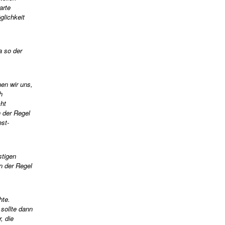
arte
lichkeit
a so der
hen wir uns,
h
cht
n der Regel
est-
stigen
n der Regel
hte.
 sollte dann
, die