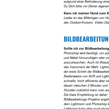
aufgrund einer Behinderung ein
Du Dich bitte vor Deiner eigen
Kann ich meinen Hund zum K
Leider ist das Mitbringen von H
den Outdoor-Kursen). Vielen Dan
BILDBEARBEITUN
Sollte ich zur Bildbearbeitu
Photoshop wird benötigt, um a
und Nebel hinzuzufügen oder um
auszutauschen. Auch für Beauty
das Instrument der Wahl. Light
der erste Schritt der Bildbearb
Bedienweise von ACR und Lightr
schnelle, hoch effiziente aber 
dauert zwischen 5 Minuten und 
Stunden (natürlich kann man auch
Die klare Empfehlung ist daher:
Bildbearbeitungs-Projekte ang
dem Lightroom und Photoshop ko
Lightroom kann aber auch einze