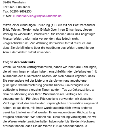
69469 Weinheim
Tel: 06201-9609296
Fax: 06201-9609230
E-Mail:
kundenservice@knipsakademie.de
mittels einer eindeutigen Erklärung (z.B. ein mit der Post versandter
Brief, Telefax, Telefon oder E-Mail) über Ihren Entschluss, diesen
Vertrag zu widerrufen, informieren. Sie können dafür das beigefügte
Muster-Widerrufsformular verwenden, das jedoch nicht
vorgeschrieben ist. Zur Wahrung der Widerrufsfrist reicht es aus,
dass Sie die Mitteilung über die Ausübung des Widerrufsrechts vor
Ablauf der Widerrufsfrist absenden.
Folgen des Widerrufs
Wenn Sie diesen Vertrag widerrufen, haben wir Ihnen alle Zahlungen,
die wir von Ihnen erhalten haben, einschließlich der Lieferkosten (mit
Ausnahme der zusätzlichen Kosten, die sich daraus ergeben, dass
Sie eine andere Art der Lieferung als die von uns angebotene,
günstigste Standardlieferung gewählt haben), unverzüglich und
spätestens binnen vierzehn Tagen ab dem Tag zurückzuzahlen, an
dem die Mitteilung über Ihren Widerruf dieses Vertrags bei uns
eingegangen ist. Für diese Rückzahlung verwenden wir dasselbe
Zahlungsmittel, das Sie bei der ursprünglichen Transaktion eingesetzt
haben, es sei denn, mit Ihnen wurde ausdrücklich etwas anderes
vereinbart; in keinem Fall werden Ihnen wegen dieser Rückzahlung
Entgelte berechnet. Wir können die Rückzahlung verweigern, bis wir
die Waren wieder zurückerhalten haben oder bis Sie den Nachweis
erbracht haben, dass Sie die Waren zurückgesandt haben, je