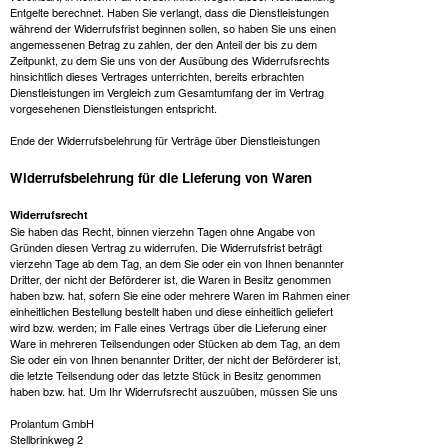
Entgelte berechnet. Haben Sie verlangt, dass die Dienstleistungen
während der Widerrufsfrist beginnen sollen, so haben Sie uns einen
angemessenen Betrag zu zahlen, der den Anteil der bis zu dem
Zeitpunkt, zu dem Sie uns von der Ausübung des Widerrufsrechts
hinsichtlich dieses Vertrages unterrichten, bereits erbrachten
Dienstleistungen im Vergleich zum Gesamtumfang der im Vertrag
vorgesehenen Dienstleistungen entspricht.
Ende der Widerrufsbelehrung für Verträge über Dienstleistungen
Widerrufsbelehrung für die Lieferung von Waren
Widerrufsrecht
Sie haben das Recht, binnen vierzehn Tagen ohne Angabe von
Gründen diesen Vertrag zu widerrufen. Die Widerrufsfrist beträgt
vierzehn Tage ab dem Tag, an dem Sie oder ein von Ihnen benannter
Dritter, der nicht der Beförderer ist, die Waren in Besitz genommen
haben bzw. hat, sofern Sie eine oder mehrere Waren im Rahmen einer
einheitlichen Bestellung bestellt haben und diese einheitlich geliefert
wird bzw. werden; im Falle eines Vertrags über die Lieferung einer
Ware in mehreren Teilsendungen oder Stücken ab dem Tag, an dem
Sie oder ein von Ihnen benannter Dritter, der nicht der Beförderer ist,
die letzte Teilsendung oder das letzte Stück in Besitz genommen
haben bzw. hat. Um Ihr Widerrufsrecht auszuüben, müssen Sie uns
Prolantum GmbH
Stellbrinkweg 2