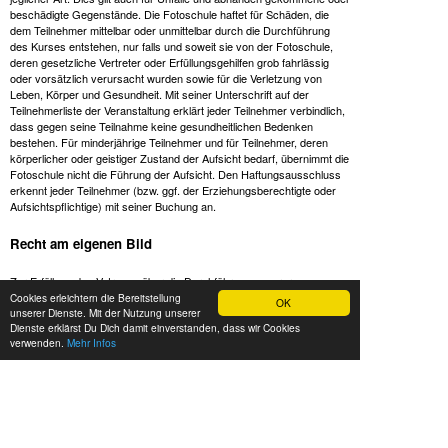
beschädigte Gegenstände. Die Fotoschule haftet für Schäden, die
dem Teilnehmer mittelbar oder unmittelbar durch die Durchführung
des Kurses entstehen, nur falls und soweit sie von der Fotoschule,
deren gesetzliche Vertreter oder Erfüllungsgehilfen grob fahrlässig
oder vorsätzlich verursacht wurden sowie für die Verletzung von
Leben, Körper und Gesundheit. Mit seiner Unterschrift auf der
Teilnehmerliste der Veranstaltung erklärt jeder Teilnehmer verbindlich,
dass gegen seine Teilnahme keine gesundheitlichen Bedenken
bestehen. Für minderjährige Teilnehmer und für Teilnehmer, deren
körperlicher oder geistiger Zustand der Aufsicht bedarf, übernimmt die
Fotoschule nicht die Führung der Aufsicht. Den Haftungsausschluss
erkennt jeder Teilnehmer (bzw. ggf. der Erziehungsberechtigte oder
Aufsichtspflichtige) mit seiner Buchung an.
Recht am eigenen Bild
Zur Erfüllung des Vetrages über die Durchführung unserer
Veranstaltungen gehört es, dass die Teilnehmer sich gegenseitig
Cookies erleichtern die Bereitstellung
OK
unserer Dienste. Mit der Nutzung unserer
fotografieren. Diese praktischen Übungen sind fester Teil des
Dienste erklärst Du Dich damit einverstanden, dass wir Cookies
Konzepts der Fotoschule. Auch die Aufnahme eines Gruppenbildes
verwenden.
Mehr Infos
durch den Trainer zur Erinnerung an das Gruppenerlebnis ist ein
Vertragsbestandteil. Die Aufnahmen werden den Teilnehmern nach
Kursende i.d.R. in einer Online-Galerie zur Verfügung gestellt und
werden von den Teilnehmern für die Nachbereitung des Kurses gerne
genutzt. Die Aufnahme dieser Fotos stellt eine Datenerhebung im
Sinne der DS-GVO dar und erfolgt im Einklang mit unserer
Datenschutzerklärung
.