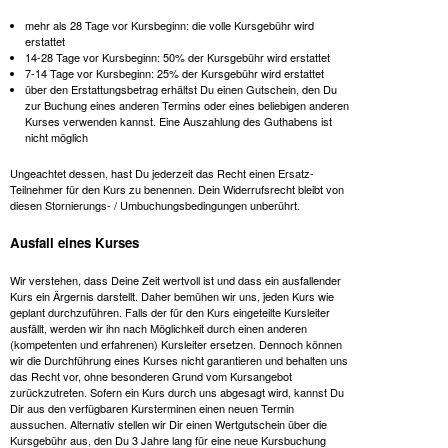
mehr als 28 Tage vor Kursbeginn: die volle Kursgebühr wird
erstattet
14-28 Tage vor Kursbeginn: 50% der Kursgebühr wird erstattet
7-14 Tage vor Kursbeginn: 25% der Kursgebühr wird erstattet
über den Erstattungsbetrag erhältst Du einen Gutschein, den Du
zur Buchung eines anderen Termins oder eines beliebigen anderen
Kurses verwenden kannst. Eine Auszahlung des Guthabens ist
nicht möglich
Ungeachtet dessen, hast Du jederzeit das Recht einen Ersatz-
Teilnehmer für den Kurs zu benennen. Dein Widerrufsrecht bleibt von
diesen Stornierungs- / Umbuchungsbedingungen unberührt.
Ausfall eines Kurses
Wir verstehen, dass Deine Zeit wertvoll ist und dass ein ausfallender
Kurs ein Ärgernis darstellt. Daher bemühen wir uns, jeden Kurs wie
geplant durchzuführen. Falls der für den Kurs eingeteilte Kursleiter
ausfällt, werden wir ihn nach Möglichkeit durch einen anderen
(kompetenten und erfahrenen) Kursleiter ersetzen. Dennoch können
wir die Durchführung eines Kurses nicht garantieren und behalten uns
das Recht vor, ohne besonderen Grund vom Kursangebot
zurückzutreten. Sofern ein Kurs durch uns abgesagt wird, kannst Du
Dir aus den verfügbaren Kursterminen einen neuen Termin
aussuchen. Alternativ stellen wir Dir einen Wertgutschein über die
Kursgebühr aus, den Du 3 Jahre lang für eine neue Kursbuchung