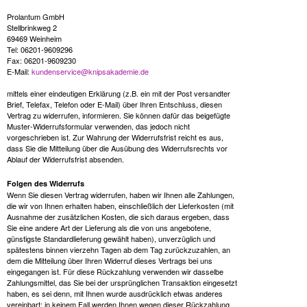
Prolantum GmbH
Stellbrinkweg 2
69469 Weinheim
Tel: 06201-9609296
Fax: 06201-9609230
E-Mail:
kundenservice@knipsakademie.de
mittels einer eindeutigen Erklärung (z.B. ein mit der Post versandter
Brief, Telefax, Telefon oder E-Mail) über Ihren Entschluss, diesen
Vertrag zu widerrufen, informieren. Sie können dafür das beigefügte
Muster-Widerrufsformular verwenden, das jedoch nicht
vorgeschrieben ist. Zur Wahrung der Widerrufsfrist reicht es aus,
dass Sie die Mitteilung über die Ausübung des Widerrufsrechts vor
Ablauf der Widerrufsfrist absenden.
Folgen des Widerrufs
Wenn Sie diesen Vertrag widerrufen, haben wir Ihnen alle Zahlungen,
die wir von Ihnen erhalten haben, einschließlich der Lieferkosten (mit
Ausnahme der zusätzlichen Kosten, die sich daraus ergeben, dass
Sie eine andere Art der Lieferung als die von uns angebotene,
günstigste Standardlieferung gewählt haben), unverzüglich und
spätestens binnen vierzehn Tagen ab dem Tag zurückzuzahlen, an
dem die Mitteilung über Ihren Widerruf dieses Vertrags bei uns
eingegangen ist. Für diese Rückzahlung verwenden wir dasselbe
Zahlungsmittel, das Sie bei der ursprünglichen Transaktion eingesetzt
haben, es sei denn, mit Ihnen wurde ausdrücklich etwas anderes
vereinbart; in keinem Fall werden Ihnen wegen dieser Rückzahlung