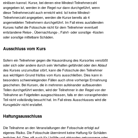
einlösen kannst. Kurse, bei denen eine Mindest-Teilnehmerzahl
angegeben ist, werden in der Regel nur dann durchgeführt, wenn
diese Teilnehmerzahl auch erreicht wird. Ist keine Mindest-
Teilnehmerzahl angegeben, werden die Kurse bereits ab 4
angemeldeten Teilnehmern durchgeführt. Im Fall eines ausfallenden
Kurses haftet die Fotoschule nicht für dem Teilnehmer eventuell
entstandene Reise-, Übernachtungs-, Fahrt- oder sonstige -Kosten
oder sonstige mittelbare Schäden.
Ausschluss vom Kurs
Sofern ein Teilnehmer gegen die Hausordnung des Kursortes verstößt
oder sich oder andere durch sein Verhalten gefährdet oder den Ablauf
des Kurses unzumutbar stört, kann die Fotoschule den Teilnehmer
aus wichtigem Grund fristlos vom Kurs ausschließen. Dies kann in
besonders schwerwiegenden Fällen auch ohne vorherige Ermahnung
geschehen. Bei Kursen, die in mehreren aufeinander aufbauenden
Teilen durchgeführt werden, wird der Teilnehmer in der Regel von der
Teilnahme an Folgeteilen ausgeschlossen, falls er den vorangehenden
Teil nicht vollständig besucht hat. Im Fall eines Ausschlusses wird die
Kursgebühr nicht erstattet.
Haftungsausschluss
Die Teilnahme an den Veranstaltungen der Fotoschule erfolgt auf
eigenes Risiko. Die Fotoschule übernimmt keine Haftung für Schäden
jeglicher Art. Dies gilt auch für Unfälle und abhanden gekommene oder