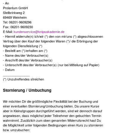
- An
Prolantum GmbH
Stellbrinkweg 2
69469 Weinheim
Tel: 06201-9609296
Fax: 06201-9609230
E-Mail:
kundenservice@knipsakademie.de
- Hiermit widerrufe(n) ich/wir (*) den von mir/uns (*) abgeschlossenen
Vertrag über den Kauf der folgenden Waren (*)/ die Erbringung der
folgenden Dienstleistung (*)
- Bestellt am (*)/erhalten am (*)
- Name des/der Verbraucher(s)
- Anschrift des/der Verbraucher(s)
- Unterschrift des/der Verbraucher(s) (nur bei Mitteilung auf Papier)
- Datum
_______________
(*) Unzutreffendes streichen
Stornierung / Umbuchung
Wir möchten Dir die größtmögliche Flexibilität bei der Buchung und
einer eventuellen Stornierung/Umbuchung bieten. Da unsere Kurse
aber in Kleinstgruppen durchgeführt werden, sind wir dennoch darauf
angewiesen, dass möglichst jeder Teilnehmer den gebuchten Termin
wahrnimmt. Zusätzlich zum oben genannten Widerrufsrecht hast Du
die Möglichkeit unter folgenden Bedingungen einen Kurs zu stornieren
bzw. umzubuchen: