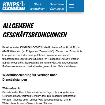
Stadt
Geschenk-
auswählen
Gutschein
ALLGEMEINE
GESCHÄFTSBEDINGUNGEN
Betreiberin der
ist die Prolantum GmbH mit Sitz in
KNIPS
AKADEMIE
69469 Weinheim (im Folgenden "Fotoschule"). Die von der Fotoschule
konzipierten und/oder durchgeführten Fotokurse und andere
fotografischen Lehrveranstaltungen (im Folgenden "Kurse") werden
auf der Webseite knipsakademie.de vermarktet. Alle angegebenen
Preise verstehen sich inklusive der gesetzlichen Mehrwertsteuer.
Widerrufsbelehrung für Verträge über
Dienstleistungen
Widerrufsrecht
Sie haben das Recht, binnen vierzehn Tagen ohne Angabe von
Gründen diesen Vertrag zu widerrufen. Die Widerrufsfrist beträgt
vierzehn Tage ab dem Tag des Vertragsabschlusses. Um Ihr
Widerrufsrecht auszuüben, müssen Sie uns