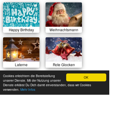
Happy Birthday
Weihnachtsmann
Laterne
Rote Glocken
Cookies erleichtern die Bereitstellung
OK
unserer Dienste. Mit der Nutzung unserer
Dienste erklärst Du Dich damit einverstanden, dass wir Cookies
verwenden.
Mehr Infos
Sonnenuntergang
Herbstlicher Wald
Sommerwiese
Luftballons