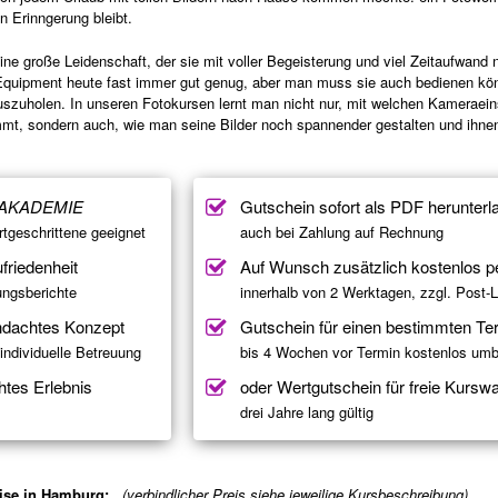
n Erinngerung bleibt.
eine große Leidenschaft, der sie mit voller Begeisterung und viel Zeitaufwand
 Equipment heute fast immer gut genug, aber man muss sie auch bedienen k
uszuholen. In unseren Fotokursen lernt man nicht nur, mit welchen Kameraein
t, sondern auch, wie man seine Bilder noch spannender gestalten und ihne
AKADEMIE
Gutschein sofort als PDF herunterl
rtgeschrittene geeignet
auch bei Zahlung auf Rechnung
friedenheit
Auf Wunsch zusätzlich kostenlos p
ngsberichte
innerhalb von 2 Werktagen, zzgl. Post-L
hdachtes Konzept
Gutschein für einen bestimmten Te
ndividuelle Betreuung
bis 4 Wochen vor Termin kostenlos um
htes Erlebnis
oder Wertgutschein für freie Kurswa
drei Jahre lang gültig
ise in Hamburg:
(verbindlicher Preis siehe jeweilige Kursbeschreibung)