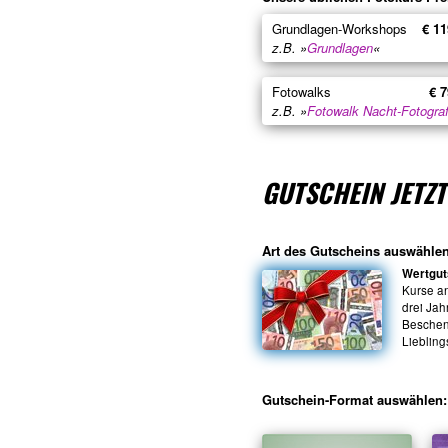
Grundlagen-Workshops
€ 11
z.B. »
Grundlagen
«
Fotowalks
€ 7
z.B. »
Fotowalk Nacht-Fotograf
GUTSCHEIN JETZ
Art des Gutscheins auswählen
Wertgut
Kurse a
drei Jah
Beschenk
Liebling
Gutschein-Format auswählen: