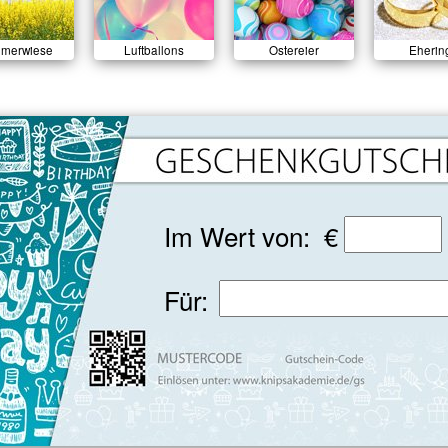
merwiese
Luftballons
Ostereier
Eherin
Im Wert von: €
Für: