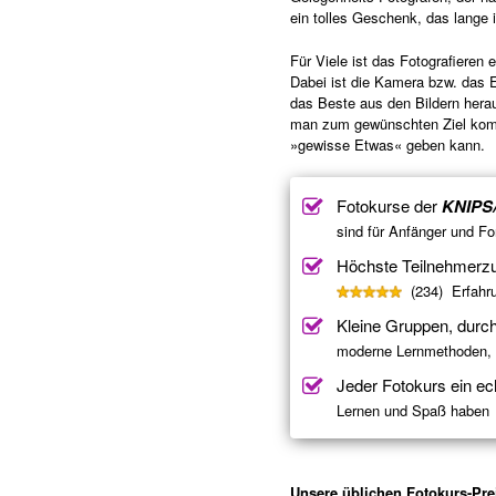
ein tolles Geschenk, das lange i
Für Viele ist das Fotografieren 
Dabei ist die Kamera bzw. das
das Beste aus den Bildern hera
man zum gewünschten Ziel komm
»gewisse Etwas« geben kann.
Fotokurse der
KNIPS
sind für Anfänger und Fo
Höchste Teilnehmerzu
(234) Erfahru
Kleine Gruppen, durc
moderne Lernmethoden, i
Jeder Fotokurs ein ec
Lernen und Spaß haben
Unsere üblichen Fotokurs-Pre