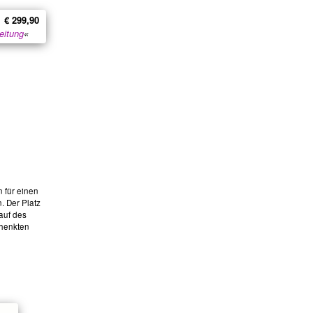
€ 299,90
eitung
«
 für einen
. Der Platz
auf des
chenkten