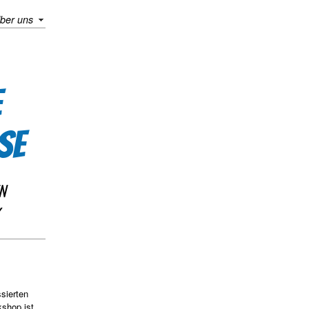
ber uns
E
SE
N
sierten
kshop ist