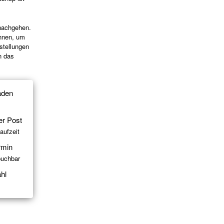
 nachgehen.
önnen, um
stellungen
n das
aden
er Post
aufzeit
rmin
buchbar
hl