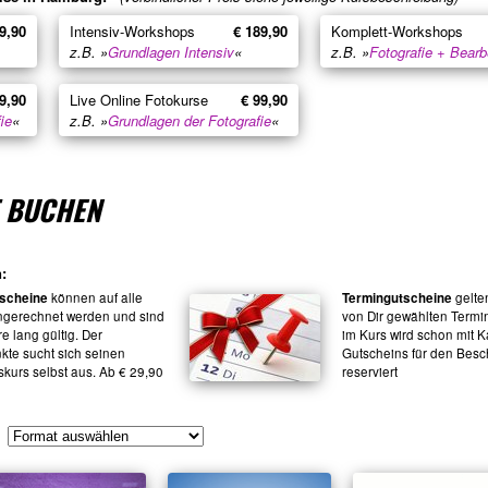
9,90
Intensiv-Workshops
€ 189,90
Komplett-Workshops
z.B. »
Grundlagen Intensiv
«
z.B. »
Fotografie + Bearb
9,90
Live Online Fotokurse
€ 99,90
ie
«
z.B. »
Grundlagen der Fotografie
«
T BUCHEN
:
scheine
können auf alle
Termingutscheine
gelten
ngerechnet werden und sind
von Dir gewählten Termin
re lang gültig. Der
im Kurs wird schon mit K
te sucht sich seinen
Gutscheins für den Bes
skurs selbst aus. Ab € 29,90
reserviert