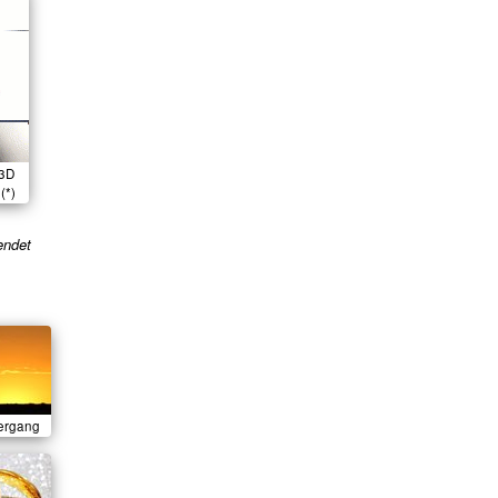
 3D
(*)
endet
ergang