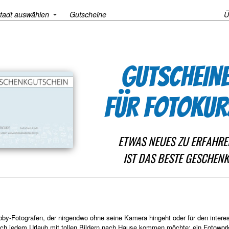
tadt auswählen
Gutscheine
Ü
GUTSCHEIN
FÜR FOTOKUR
ETWAS NEUES ZU ERFAHRE
IST DAS BESTE GESCHENK
bby-Fotografen, der nirgendwo ohne seine Kamera hingeht oder für den interes
ach jedem Urlaub mit tollen Bildern nach Hause kommen möchte: ein Fotowor