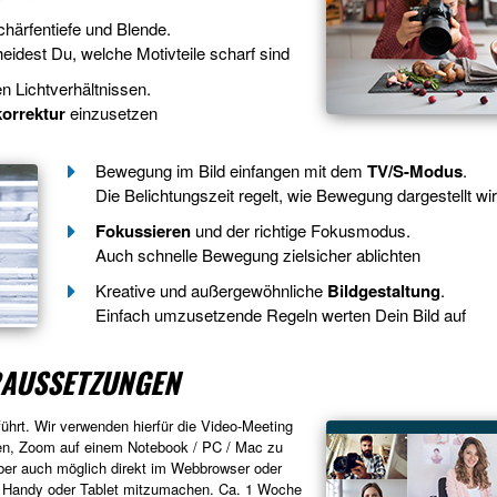
chärfentiefe und Blende.
eidest Du, welche Motivteile scharf sind
len Lichtverhältnissen.
orrektur
einzusetzen
Bewegung im Bild einfangen mit dem
TV/S-Modus
.
Die Belichtungszeit regelt, wie Bewegung dargestellt wi
Fokussieren
und der richtige Fokusmodus.
Auch schnelle Bewegung zielsicher ablichten
Kreative und außergewöhnliche
Bildgestaltung
.
Einfach umzusetzende Regeln werten Dein Bild auf
RAUSSETZUNGEN
führt. Wir verwenden hierfür die Video-Meeting
en, Zoom auf einem Notebook / PC / Mac zu
 aber auch möglich direkt im Webbrowser oder
 Handy oder Tablet mitzumachen. Ca. 1 Woche