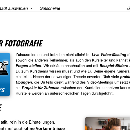
tadt auswählen
Gutscheine
Ü
 FOTOGRAFIE
Zuhause lernen und trotzdem nicht allein! Im
Live Video-Meeting
si
sowohl die anderen Teilnehmer, als auch den Kursleiter und kannst
Fragen stellen
. Wir erklären anschaulich und mit
Beispiel-Bildern
Du zum Kursthema wissen musst und wie Du Deine eigene Kamera r
einstellst. Neben der notwendigen Theorie erwarten Dich viele
prakt
Übungen
, die Du teils direkt während des Video-Meetings umsetzt u
als
Projekte für Zuhause
zwischen den Kursteilen umsetzen kannst
Kursteile werden an unterschiedlichen Tagen durchgeführt.
E
ik, rein in die Einstellungen.
ilnehmer auch
ohne Vorkenntnisse