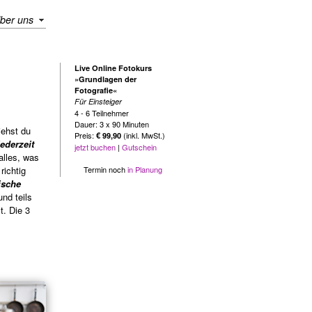
ber uns
Live Online Fotokurs
»Grundlagen der
Fotografie«
Für Einsteiger
4 - 6 Teilnehmer
Dauer: 3 x 90 Minuten
ehst du
Preis:
(inkl. MwSt.)
€ 99,90
jederzeit
jetzt buchen
|
Gutschein
alles, was
ichtig
Termin noch
in Planung
ische
nd teils
. Die 3