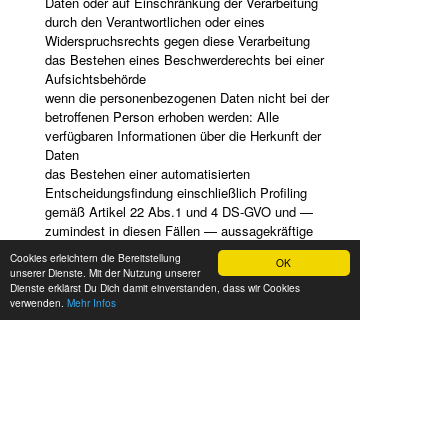
Daten oder auf Einschränkung der Verarbeitung
durch den Verantwortlichen oder eines
Widerspruchsrechts gegen diese Verarbeitung
das Bestehen eines Beschwerderechts bei einer
Aufsichtsbehörde
wenn die personenbezogenen Daten nicht bei der
betroffenen Person erhoben werden: Alle
verfügbaren Informationen über die Herkunft der
Daten
das Bestehen einer automatisierten
Entscheidungsfindung einschließlich Profiling
gemäß Artikel 22 Abs.1 und 4 DS-GVO und —
zumindest in diesen Fällen — aussagekräftige
Informationen über die involvierte Logik sowie die
Cookies erleichtern die Bereitstellung
OK
Tragweite und die angestrebten Auswirkungen einer
unserer Dienste. Mit der Nutzung unserer
derartigen Verarbeitung für die betroffene Person
Dienste erklärst Du Dich damit einverstanden, dass wir Cookies
verwenden.
Mehr Infos
Ferner steht der betroffenen Person ein Auskunftsrecht
darüber zu, ob personenbezogene Daten an ein
Drittland oder an eine internationale Organisation
übermittelt wurden. Sofern dies der Fall ist, so steht der
betroffenen Person im Übrigen das Recht zu, Auskunft
über die geeigneten Garantien im Zusammenhang mit
der Übermittlung zu erhalten.