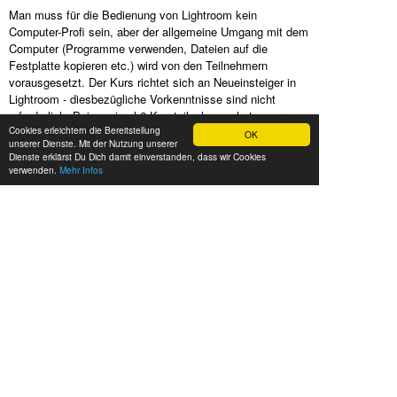
Man muss für die Bedienung von Lightroom kein
Computer-Profi sein, aber der allgemeine Umgang mit dem
Computer (Programme verwenden, Dateien auf die
Festplatte kopieren etc.) wird von den Teilnehmern
vorausgesetzt. Der Kurs richtet sich an Neueinsteiger in
Lightroom - diesbezügliche Vorkenntnisse sind nicht
erforderlich. Bei maximal 6 Kursteilnehmern hat unser
Cookies erleichtern die Bereitstellung
erfahrener Fototrainer genügend Luft, um auf Deine
OK
unserer Dienste. Mit der Nutzung unserer
individuellen Wünsche und Fragen einzugehen. Dich in
Dienste erklärst Du Dich damit einverstanden, dass wir Cookies
Deiner Fotografie voranzubringen ist unser Ziel und die
verwenden.
Mehr Infos
lockere, kreative Kursatmosphäre schafft dafür die richtige
Umgebung.
Bist Du unsicher, ob Du Lightroom oder Photoshop
zur Bildbearbeitung verwenden sollst?
Dann schau Dir doch mal unsere
Häufigen Fragen
an.
TECHNISCHE
VORAUSSETZUNGEN