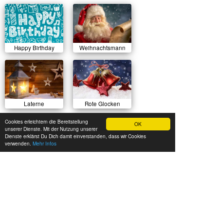
Happy Birthday
Weihnachtsmann
Laterne
Rote Glocken
Cookies erleichtern die Bereitstellung
OK
unserer Dienste. Mit der Nutzung unserer
Dienste erklärst Du Dich damit einverstanden, dass wir Cookies
verwenden.
Mehr Infos
Sonnenuntergang
Herbstlicher Wald
Sommerwiese
Luftballons