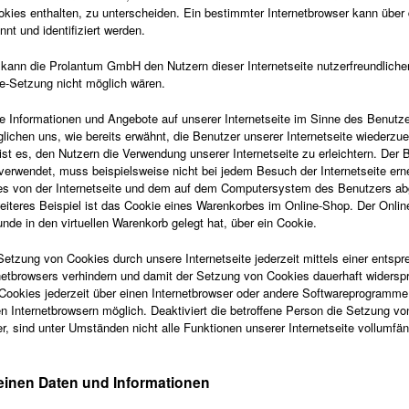
okies enthalten, zu unterscheiden. Ein bestimmter Internetbrowser kann über 
nt und identifiziert werden.
kann die Prolantum GmbH den Nutzern dieser Internetseite nutzerfreundliche
kie-Setzung nicht möglich wären.
e Informationen und Angebote auf unserer Internetseite im Sinne des Benutz
lichen uns, wie bereits erwähnt, die Benutzer unserer Internetseite wiederzu
t es, den Nutzern die Verwendung unserer Internetseite zu erleichtern. Der 
s verwendet, muss beispielsweise nicht bei jedem Besuch der Internetseite ern
ies von der Internetseite und dem auf dem Computersystem des Benutzers ab
iteres Beispiel ist das Cookie eines Warenkorbes im Online-Shop. Der Onli
Kunde in den virtuellen Warenkorb gelegt hat, über ein Cookie.
Setzung von Cookies durch unsere Internetseite jederzeit mittels einer entsp
rnetbrowsers verhindern und damit der Setzung von Cookies dauerhaft widersp
 Cookies jederzeit über einen Internetbrowser oder andere Softwareprogramme
gen Internetbrowsern möglich. Deaktiviert die betroffene Person die Setzung v
r, sind unter Umständen nicht alle Funktionen unserer Internetseite vollumfän
einen Daten und Informationen