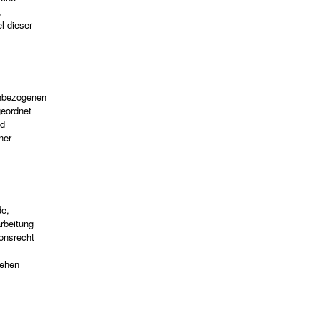
,
l dieser
enbezogenen
geordnet
nd
ner
de,
rbeitung
onsrecht
sehen