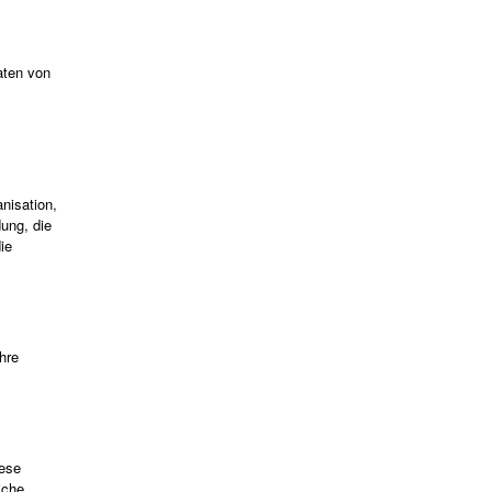
aten von
nisation,
ung, die
ie
hre
iese
iche