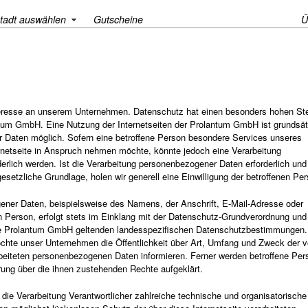
tadt auswählen
Gutscheine
Ü
nteresse an unserem Unternehmen. Datenschutz hat einen besonders hohen Stel
ntum GmbH. Eine Nutzung der Internetseiten der Prolantum GmbH ist grundsät
Daten möglich. Sofern eine betroffene Person besondere Services unseres
netseite in Anspruch nehmen möchte, könnte jedoch eine Verarbeitung
rlich werden. Ist die Verarbeitung personenbezogener Daten erforderlich und 
esetzliche Grundlage, holen wir generell eine Einwilligung der betroffenen Per
ener Daten, beispielsweise des Namens, der Anschrift, E-Mail-Adresse oder
 Person, erfolgt stets im Einklang mit der Datenschutz-Grundverordnung und
ie Prolantum GmbH geltenden landesspezifischen Datenschutzbestimmungen. 
chte unser Unternehmen die Öffentlichkeit über Art, Umfang und Zweck der 
beiteten personenbezogenen Daten informieren. Ferner werden betroffene Pe
rung über die ihnen zustehenden Rechte aufgeklärt.
die Verarbeitung Verantwortlicher zahlreiche technische und organisatorische