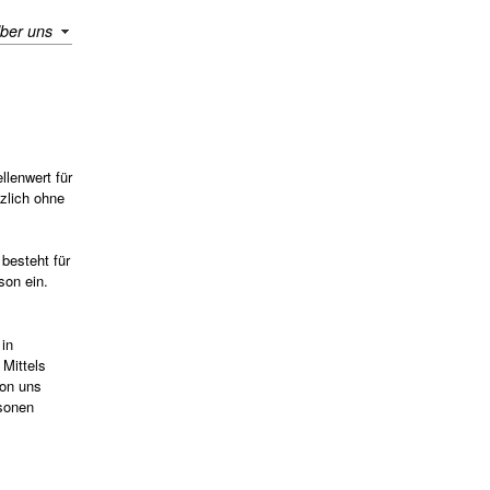
ber uns
lenwert für
zlich ohne
besteht für
son ein.
 in
Mittels
von uns
rsonen