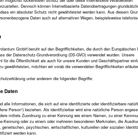
möglichst lückenlosen Schutz der über diese Internetseite verarbeiteten
zustellen. Dennoch können Internetbasierte Datenübertragungen grundsätzli
odass ein absoluter Schutz nicht gewährleistet werden kann. Aus diesem Grun
personenbezogene Daten auch auf alternativen Wegen, beispielsweise telefonis
n
olantum GmbH beruht auf den Begrifflichkeiten, die durch den Europäischen R
ass der Datenschutz-Grundverordnung (DS-GVO) verwendet wurden. Unsere
l für die Öffentlichkeit als auch für unsere Kunden und Geschäftspartner einf
zu gewährleisten, möchten wir vorab die verwendeten Begrifflichkeiten erläute
hutzerklärung unter anderem die folgenden Begriffe:
e Daten
lle Informationen, die sich auf eine identifizierte oder identifizierbare natürl
ene Person“) beziehen. Als identifizierbar wird eine natürliche Person angese
sondere mittels Zuordnung zu einer Kennung wie einem Namen, zu einer Kennn
ine-Kennung oder zu einem oder mehreren besonderen Merkmalen, die Ausdru
genetischen, psychischen, wirtschaftlichen, kulturellen oder sozialen Identitä
tifiziert werden kann.