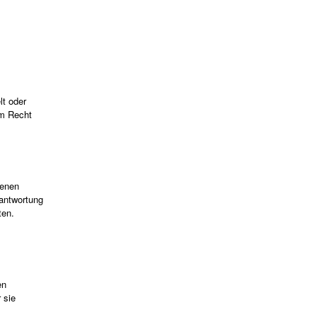
lt oder
em Recht
fenen
rantwortung
ten.
en
 sie