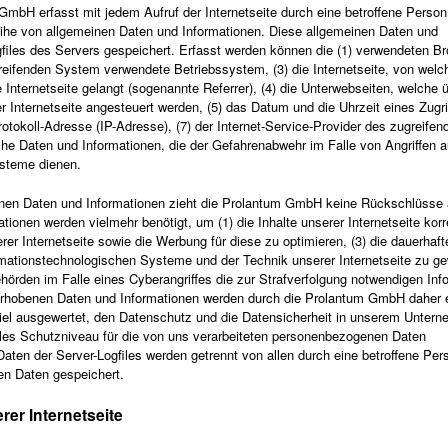
 GmbH erfasst mit jedem Aufruf der Internetseite durch eine betroffene Person
ihe von allgemeinen Daten und Informationen. Diese allgemeinen Daten und
gfiles des Servers gespeichert. Erfasst werden können die (1) verwendeten B
eifenden System verwendete Betriebssystem, (3) die Internetseite, von welch
Internetseite gelangt (sogenannte Referrer), (4) die Unterwebseiten, welche ü
 Internetseite angesteuert werden, (5) das Datum und die Uhrzeit eines Zugrif
-Protokoll-Adresse (IP-Adresse), (7) der Internet-Service-Provider des zugreifen
he Daten und Informationen, die der Gefahrenabwehr im Falle von Angriffen a
ysteme dienen.
inen Daten und Informationen zieht die Prolantum GmbH keine Rückschlüsse 
tionen werden vielmehr benötigt, um (1) die Inhalte unserer Internetseite korr
serer Internetseite sowie die Werbung für diese zu optimieren, (3) die dauerhaft
rmationstechnologischen Systeme und der Technik unserer Internetseite zu ge
hörden im Falle eines Cyberangriffes die zur Strafverfolgung notwendigen Inf
erhobenen Daten und Informationen werden durch die Prolantum GmbH daher e
 Ziel ausgewertet, den Datenschutz und die Datensicherheit in unserem Unter
males Schutzniveau für die von uns verarbeiteten personenbezogenen Daten
aten der Server-Logfiles werden getrennt von allen durch eine betroffene Per
n Daten gespeichert.
rer Internetseite