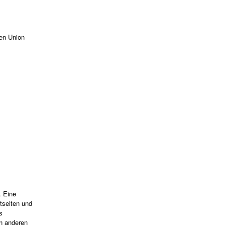
hen Union
. Eine
tseiten und
s
on anderen