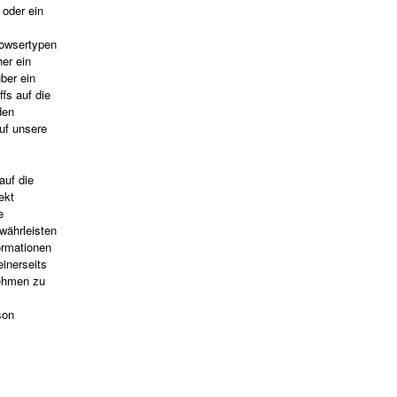
 oder ein
rowsertypen
er ein
ber ein
fs auf die
den
uf unsere
auf die
ekt
e
währleisten
ormationen
inerseits
nehmen zu
son