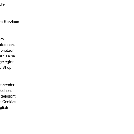
die
re Services
ers
erkennen.
Benutzer
eut seine
gelegten
ne-Shop
rechenden
rechen.
 gelöscht
on Cookies
glich