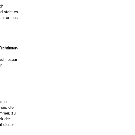
ch
d steht es
ch, an uns
ichtlinien-
ach lesbar
rn.
iche
hen, die
ummer, zu
ck der
t dieser