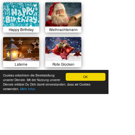
Happy Birthday
Weihnachtsmann
Laterne
Rote Glocken
Cookies erleichtern die Bereitstellung
OK
unserer Dienste. Mit der Nutzung unserer
Dienste erklärst Du Dich damit einverstanden, dass wir Cookies
verwenden.
Mehr Infos
Sonnenuntergang
Herbstlicher Wald
Sommerwiese
Luftballons