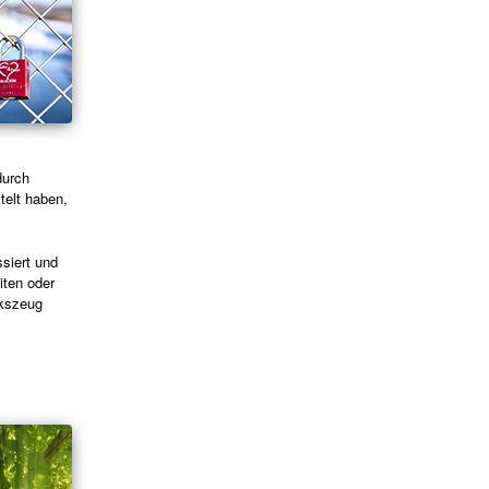
durch
telt haben,
siert und
iten oder
rkszeug