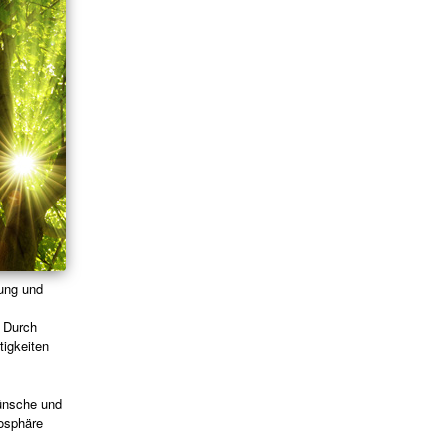
tung und
. Durch
tigkeiten
Wünsche und
mosphäre