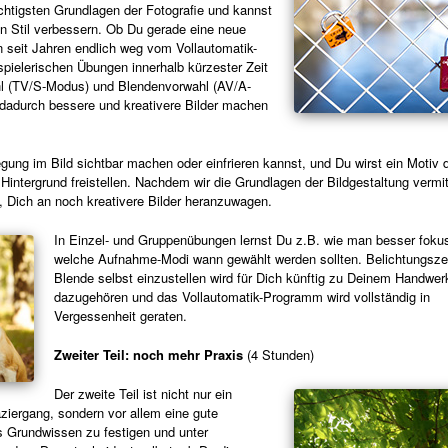
ichtigsten Grundlagen der Fotografie und kannst
n Stil verbessern. Ob Du gerade eine neue
 seit Jahren endlich weg vom Vollautomatik-
pielerischen Übungen innerhalb kürzester Zeit
hl (TV/S-Modus) und Blendenvorwahl (AV/A-
dadurch bessere und kreativere Bilder machen
ung im Bild sichtbar machen oder einfrieren kannst, und Du wirst ein Motiv 
Hintergrund freistellen. Nachdem wir die Grundlagen der Bildgestaltung vermit
, Dich an noch kreativere Bilder heranzuwagen.
In Einzel- und Gruppenübungen lernst Du z.B. wie man besser fokus
welche Aufnahme-Modi wann gewählt werden sollten. Belichtungsze
Blende selbst einzustellen wird für Dich künftig zu Deinem Handwe
dazugehören und das Vollautomatik-Programm wird vollständig in
Vergessenheit geraten.
Zweiter Teil: noch mehr Praxis
(4 Stunden)
Der zweite Teil ist nicht nur ein
aziergang, sondern vor allem eine gute
s Grundwissen zu festigen und unter