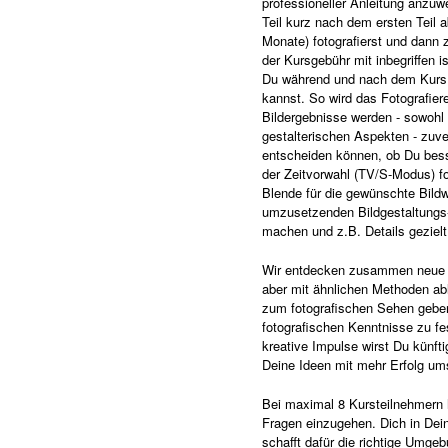
professioneller Anleitung anzuw
Teil kurz nach dem ersten Teil a
Monate) fotografierst und dann 
der Kursgebühr mit inbegriffen i
Du während und nach dem Kurs 
kannst. So wird das Fotografie
Bildergebnisse werden - sowohl 
gestalterischen Aspekten - zuver
entscheiden können, ob Du bess
der Zeitvorwahl (TV/S-Modus) fo
Blende für die gewünschte Bildwi
umzusetzenden Bildgestaltungs-
machen und z.B. Details gezielt
Wir entdecken zusammen neue Mo
aber mit ähnlichen Methoden abl
zum fotografischen Sehen geben 
fotografischen Kenntnisse zu fe
kreative Impulse wirst Du künft
Deine Ideen mit mehr Erfolg u
Bei maximal 8 Kursteilnehmern 
Fragen einzugehen. Dich in Dein
schafft dafür die richtige Umgeb