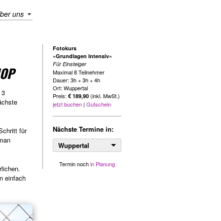
ber uns
Fotokurs
»Grundlagen Intensiv«
Für Einsteiger
HOP
Maximal 8 Teilnehmer
Dauer: 3h + 3h + 4h
Ort: Wuppertal
 3
Preis:
(inkl. MwSt.)
€ 189,90
ächste
jetzt buchen
|
Gutschein
Nächste Termine in:
chritt für
 man
Wuppertal
Termin noch
in Planung
lichen.
n einfach