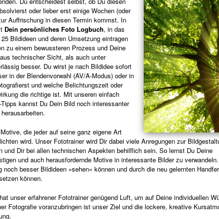
enden. Du entscheidest selbst, ob Du diesen
bsolvierst oder lieber erst einige Wochen (oder
zur Auffrischung in diesen Termin kommst. In
st
Dein persönliches Foto Logbuch
, in das
25 Bildideen und deren Umsetzung eintragen
ren zu einem bewussteren Prozess und Deine
aus technischer Sicht, als auch unter
lässig besser. Du wirst je nach Bildidee sofort
er in der Blendenvorwahl (AV/A-Modus) oder in
tografierst und welche Belichtungszeit oder
rkung die richtige ist. Mit unseren einfach
Tipps kannst Du Dein Bild noch interessanter
 herausarbeiten.
tive, die jeder auf seine ganz eigene Art
ichten wird. Unser Fototrainer wird Dir dabei viele Anregungen zur Bildgestal
und Dir bei allen technischen Aspekten behilflich sein. So lernst Du Deine
stigen und auch herausfordernde Motive in interessante Bilder zu verwandeln
ig noch besser Bildideen »sehen« können und durch die neu gelernten Handfer
msetzen können.
hat unser erfahrener Fototrainer genügend Luft, um auf Deine individuellen 
er Fotografie voranzubringen ist unser Ziel und die lockere, kreative Kursat
ung.