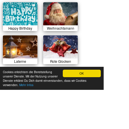
Happy Birthday
Weihnachtsmann
Laterne
Rote Glocken
Cookies erleichtern die Bereitstellung
OK
unserer Dienste. Mit der Nutzung unserer
Dienste erklärst Du Dich damit einverstanden, dass wir Cookies
verwenden.
Mehr Infos
Sonnenuntergang
Herbstlicher Wald
Sommerwiese
Luftballons