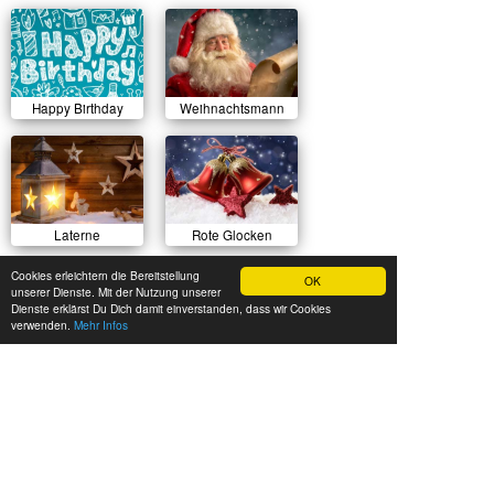
Happy Birthday
Weihnachtsmann
Laterne
Rote Glocken
Cookies erleichtern die Bereitstellung
OK
unserer Dienste. Mit der Nutzung unserer
Dienste erklärst Du Dich damit einverstanden, dass wir Cookies
verwenden.
Mehr Infos
Sonnenuntergang
Herbstlicher Wald
Sommerwiese
Luftballons