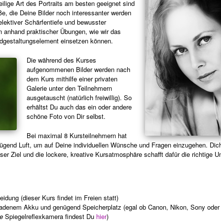
ilige Art des Portraits am besten geeignet sind
ße, die Deine Bilder noch interessanter werden
elektiver Schärfentiefe und bewusster
n anhand praktischer Übungen, wie wir das
ildgestaltungselement einsetzen können.
Die während des Kurses
aufgenommenen Bilder werden nach
dem Kurs mithilfe einer privaten
Galerie unter den Teilnehmern
ausgetauscht (natürlich freiwillig). So
erhältst Du auch das ein oder andere
schöne Foto von Dir selbst.
Bei maximal 8 Kursteilnehmern hat
nügend Luft, um auf Deine individuellen Wünsche und Fragen einzugehen. Dich
nser Ziel und die lockere, kreative Kursatmosphäre schafft dafür die richtige
ung (dieser Kurs findet im Freien statt)
ladenem Akku und genügend Speicherplatz (egal ob Canon, Nikon, Sony oder
e
Spiegelreflexkamera findest Du
hier
)