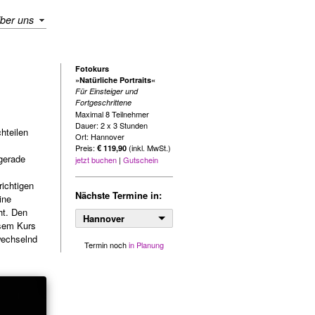
ber uns
Fotokurs
»Natürliche Portraits«
Für Einsteiger und
Fortgeschrittene
Maximal 8 Teilnehmer
Dauer: 2 x 3 Stunden
hteilen
Ort: Hannover
Preis:
(inkl. MwSt.)
€ 119,90
 gerade
jetzt buchen
|
Gutschein
richtigen
Nächste Termine in:
ine
ht. Den
Hannover
esem Kurs
wechselnd
Termin noch
in Planung