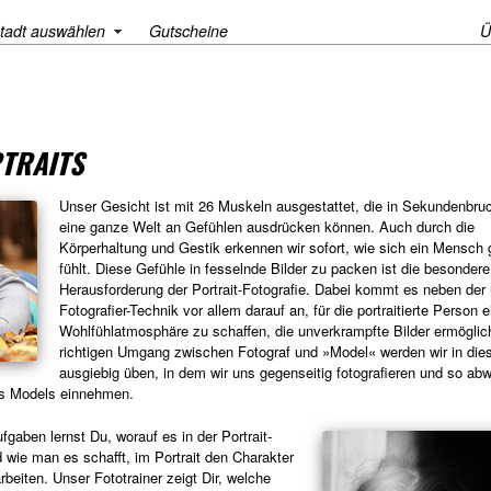
tadt auswählen
Gutscheine
Ü
TRAITS
Unser Gesicht ist mit 26 Muskeln ausgestattet, die in Sekundenbruc
eine ganze Welt an Gefühlen ausdrücken können. Auch durch die
Körperhaltung und Gestik erkennen wir sofort, wie sich ein Mensch
fühlt. Diese Gefühle in fesselnde Bilder zu packen ist die besondere
Herausforderung der Portrait-Fotografie. Dabei kommt es neben der 
Fotografier-Technik vor allem darauf an, für die portraitierte Person e
Wohlfühlatmosphäre zu schaffen, die unverkrampfte Bilder ermöglic
richtigen Umgang zwischen Fotograf und »Model« werden wir in di
ausgiebig üben, in dem wir uns gegenseitig fotografieren und so ab
es Models einnehmen.
fgaben lernst Du, worauf es in der Portrait-
 wie man es schafft, im Portrait den Charakter
beiten. Unser Fototrainer zeigt Dir, welche