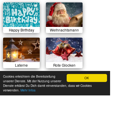
Happy Birthday
Weihnachtsmann
Laterne
Rote Glocken
Cookies erleichtern die Bereitstellung
OK
unserer Dienste. Mit der Nutzung unserer
Dienste erklärst Du Dich damit einverstanden, dass wir Cookies
verwenden.
Mehr Infos
Sonnenuntergang
Herbstlicher Wald
Sommerwiese
Luftballons