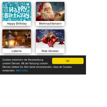
Happy Birthday
Weihnachtsmann
Laterne
Rote Glocken
Cookies erleichtern die Bereitstellung
OK
unserer Dienste. Mit der Nutzung unserer
Dienste erklärst Du Dich damit einverstanden, dass wir Cookies
verwenden.
Mehr Infos
Sonnenuntergang
Herbstlicher Wald
Sommerwiese
Luftballons