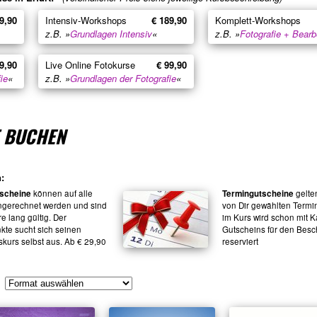
9,90
Intensiv-Workshops
€ 189,90
Komplett-Workshops
z.B. »
Grundlagen Intensiv
«
z.B. »
Fotografie + Bearb
9,90
Live Online Fotokurse
€ 99,90
ie
«
z.B. »
Grundlagen der Fotografie
«
T BUCHEN
:
scheine
können auf alle
Termingutscheine
gelten
ngerechnet werden und sind
von Dir gewählten Termin
re lang gültig. Der
im Kurs wird schon mit K
te sucht sich seinen
Gutscheins für den Bes
skurs selbst aus. Ab € 29,90
reserviert