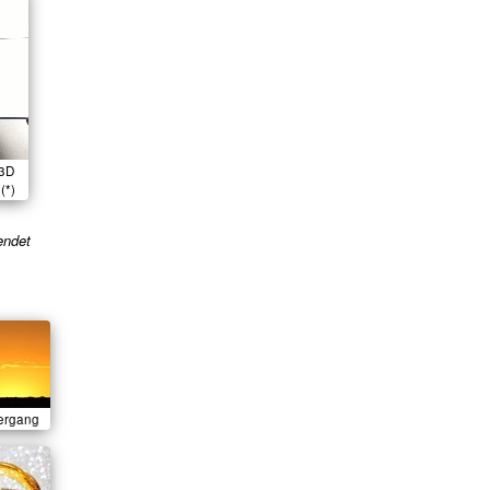
 3D
(*)
endet
ergang