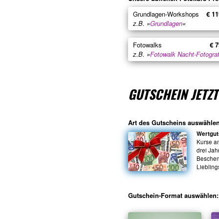
Grundlagen-Workshops
€ 11
z.B. »
Grundlagen
«
Fotowalks
€ 7
z.B. »
Fotowalk Nacht-Fotograf
GUTSCHEIN JETZ
Art des Gutscheins auswählen
Wertgut
Kurse a
drei Jah
Beschenk
Liebling
Gutschein-Format auswählen: