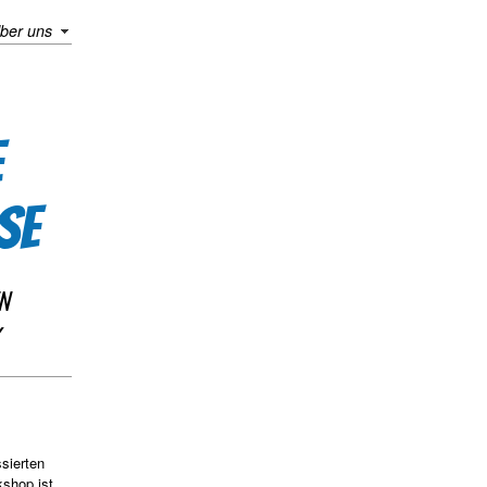
ber uns
E
SE
N
sierten
kshop ist