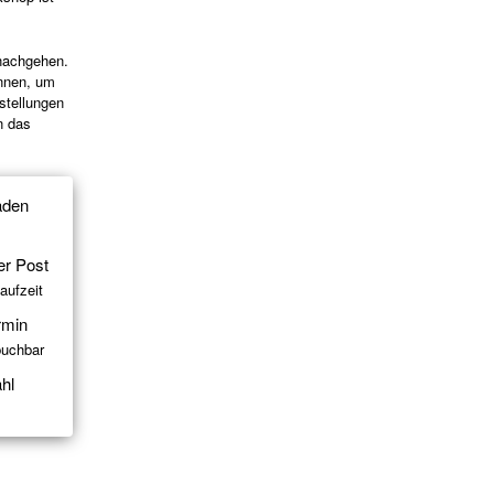
 nachgehen.
önnen, um
stellungen
n das
aden
er Post
aufzeit
rmin
buchbar
hl