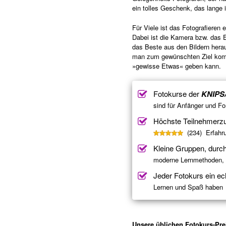
ein tolles Geschenk, das lange i
Für Viele ist das Fotografieren 
Dabei ist die Kamera bzw. das
das Beste aus den Bildern hera
man zum gewünschten Ziel komm
»gewisse Etwas« geben kann.
Fotokurse der
KNIPS
sind für Anfänger und Fo
Höchste Teilnehmerzu
(234) Erfahru
Kleine Gruppen, durc
moderne Lernmethoden, i
Jeder Fotokurs ein ec
Lernen und Spaß haben
Unsere üblichen Fotokurs-Prei