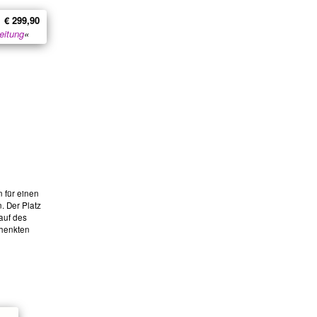
€ 299,90
eitung
«
 für einen
. Der Platz
auf des
chenkten