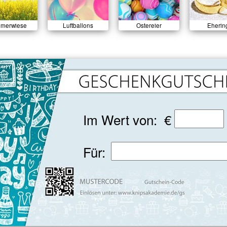
merwiese
Luftballons
Ostereier
Eherin
Im Wert von: €
Für: