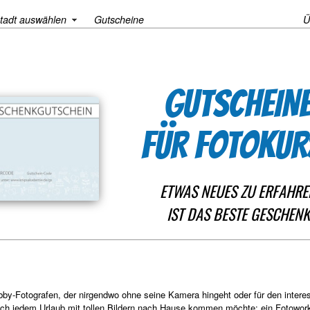
tadt auswählen
Gutscheine
Ü
GUTSCHEIN
FÜR FOTOKUR
ETWAS NEUES ZU ERFAHRE
IST DAS BESTE GESCHENK
bby-Fotografen, der nirgendwo ohne seine Kamera hingeht oder für den interes
ach jedem Urlaub mit tollen Bildern nach Hause kommen möchte: ein Fotowor