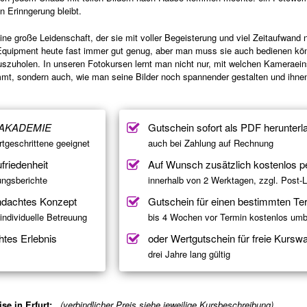
n Erinngerung bleibt.
eine große Leidenschaft, der sie mit voller Begeisterung und viel Zeitaufwand
 Equipment heute fast immer gut genug, aber man muss sie auch bedienen k
uszuholen. In unseren Fotokursen lernt man nicht nur, mit welchen Kameraein
t, sondern auch, wie man seine Bilder noch spannender gestalten und ihne
AKADEMIE
Gutschein sofort als PDF herunterl
rtgeschrittene geeignet
auch bei Zahlung auf Rechnung
friedenheit
Auf Wunsch zusätzlich kostenlos p
ngsberichte
innerhalb von 2 Werktagen, zzgl. Post-L
hdachtes Konzept
Gutschein für einen bestimmten Te
ndividuelle Betreuung
bis 4 Wochen vor Termin kostenlos um
htes Erlebnis
oder Wertgutschein für freie Kurswa
drei Jahre lang gültig
se in Erfurt:
(verbindlicher Preis siehe jeweilige Kursbeschreibung)