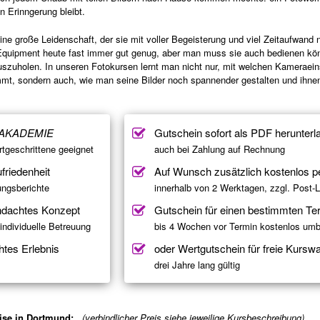
n Erinngerung bleibt.
eine große Leidenschaft, der sie mit voller Begeisterung und viel Zeitaufwand
 Equipment heute fast immer gut genug, aber man muss sie auch bedienen k
uszuholen. In unseren Fotokursen lernt man nicht nur, mit welchen Kameraein
t, sondern auch, wie man seine Bilder noch spannender gestalten und ihne
AKADEMIE
Gutschein sofort als PDF herunterl
rtgeschrittene geeignet
auch bei Zahlung auf Rechnung
friedenheit
Auf Wunsch zusätzlich kostenlos p
ngsberichte
innerhalb von 2 Werktagen, zzgl. Post-L
hdachtes Konzept
Gutschein für einen bestimmten Te
ndividuelle Betreuung
bis 4 Wochen vor Termin kostenlos um
htes Erlebnis
oder Wertgutschein für freie Kurswa
drei Jahre lang gültig
ise in Dortmund:
(verbindlicher Preis siehe jeweilige Kursbeschreibung)