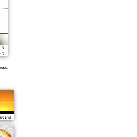
 3D
(*)
endet
ergang