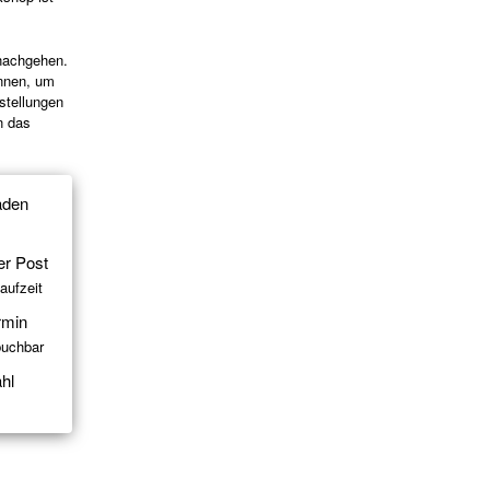
 nachgehen.
önnen, um
stellungen
n das
aden
er Post
aufzeit
rmin
buchbar
hl