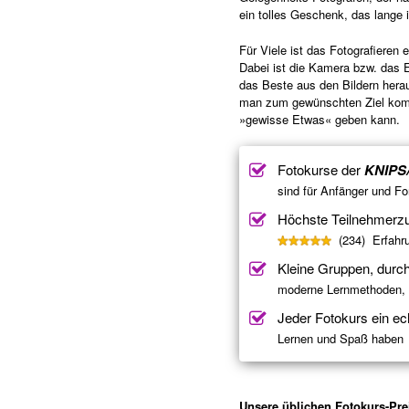
ein tolles Geschenk, das lange i
Für Viele ist das Fotografieren 
Dabei ist die Kamera bzw. das
das Beste aus den Bildern hera
man zum gewünschten Ziel komm
»gewisse Etwas« geben kann.
Fotokurse der
KNIPS
sind für Anfänger und Fo
Höchste Teilnehmerzu
(234) Erfahru
Kleine Gruppen, durc
moderne Lernmethoden, i
Jeder Fotokurs ein ec
Lernen und Spaß haben
Unsere üblichen Fotokurs-Pre