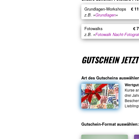
Grundlagen-Workshops
€ 11
z.B. »
Grundlagen
«
Fotowalks
€ 7
z.B. »
Fotowalk Nacht-Fotograf
GUTSCHEIN JETZ
Art des Gutscheins auswählen
Wertgut
Kurse a
drei Jah
Beschenk
Liebling
Gutschein-Format auswählen: