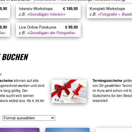
9,90
Intensiv-Workshops
€ 189,90
Komplett-Workshops
z.B. »
Grundlagen Intensiv
«
z.B. »
Fotografie + Bearb
9,90
Live Online Fotokurse
€ 99,90
ie
«
z.B. »
Grundlagen der Fotografie
«
T BUCHEN
:
scheine
können auf alle
Termingutscheine
gelten
ngerechnet werden und sind
von Dir gewählten Termin
re lang gültig. Der
im Kurs wird schon mit K
te sucht sich seinen
Gutscheins für den Bes
skurs selbst aus. Ab € 29,90
reserviert