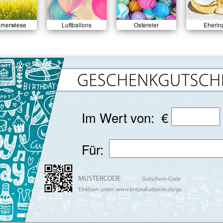
merwiese
Luftballons
Ostereier
Eherin
Im Wert von: €
Für: