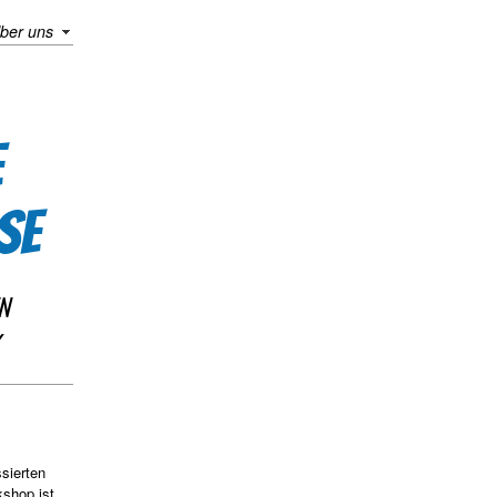
ber uns
E
SE
N
sierten
kshop ist