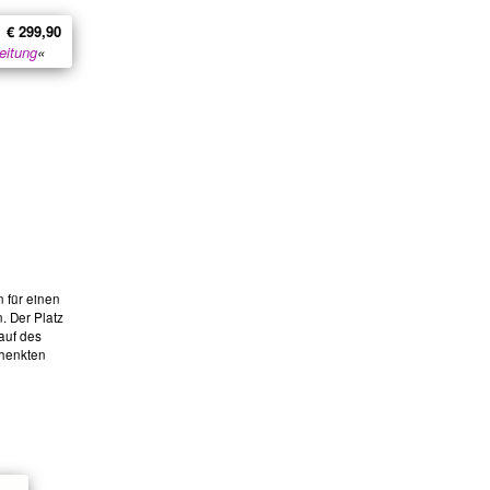
€ 299,90
eitung
«
 für einen
. Der Platz
auf des
chenkten