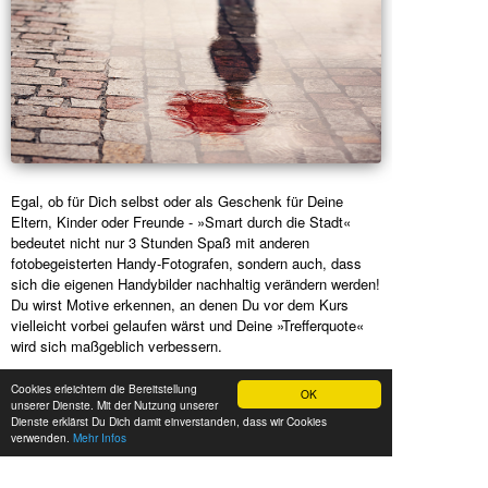
Egal, ob für Dich selbst oder als Geschenk für Deine
Eltern, Kinder oder Freunde - »Smart durch die Stadt«
bedeutet nicht nur 3 Stunden Spaß mit anderen
fotobegeisterten Handy-Fotografen, sondern auch, dass
sich die eigenen Handybilder nachhaltig verändern werden!
Du wirst Motive erkennen, an denen Du vor dem Kurs
vielleicht vorbei gelaufen wärst und Deine »Trefferquote«
wird sich maßgeblich verbessern.
Freue Dich über sichtbare Erinnerungen an die Dinge, die
Cookies erleichtern die Bereitstellung
OK
unserer Dienste. Mit der Nutzung unserer
Dich wirklich bewegen!
Dienste erklärst Du Dich damit einverstanden, dass wir Cookies
verwenden.
Mehr Infos
MITBRINGEN