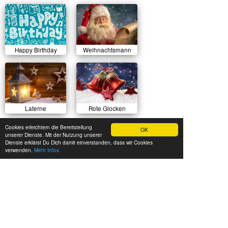
Happy Birthday
Weihnachtsmann
Laterne
Rote Glocken
Cookies erleichtern die Bereitstellung
OK
unserer Dienste. Mit der Nutzung unserer
Dienste erklärst Du Dich damit einverstanden, dass wir Cookies
verwenden.
Mehr Infos
Sonnenuntergang
Herbstlicher Wald
Sommerwiese
Luftballons