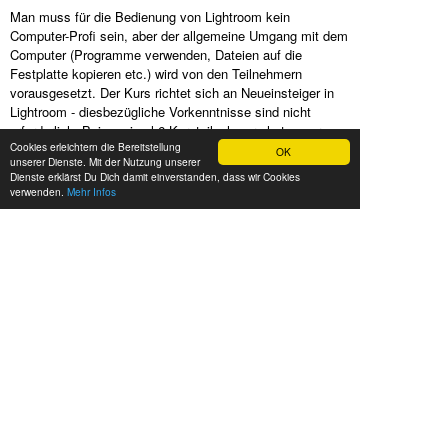
Man muss für die Bedienung von Lightroom kein
Computer-Profi sein, aber der allgemeine Umgang mit dem
Computer (Programme verwenden, Dateien auf die
Festplatte kopieren etc.) wird von den Teilnehmern
vorausgesetzt. Der Kurs richtet sich an Neueinsteiger in
Lightroom - diesbezügliche Vorkenntnisse sind nicht
erforderlich. Bei maximal 6 Kursteilnehmern hat unser
Cookies erleichtern die Bereitstellung
erfahrener Fototrainer genügend Luft, um auf Deine
OK
unserer Dienste. Mit der Nutzung unserer
individuellen Wünsche und Fragen einzugehen. Dich in
Dienste erklärst Du Dich damit einverstanden, dass wir Cookies
Deiner Fotografie voranzubringen ist unser Ziel und die
verwenden.
Mehr Infos
lockere, kreative Kursatmosphäre schafft dafür die richtige
Umgebung.
Bist Du unsicher, ob Du Lightroom oder Photoshop
zur Bildbearbeitung verwenden sollst?
Dann schau Dir doch mal unsere
Häufigen Fragen
an.
TECHNISCHE
VORAUSSETZUNGEN