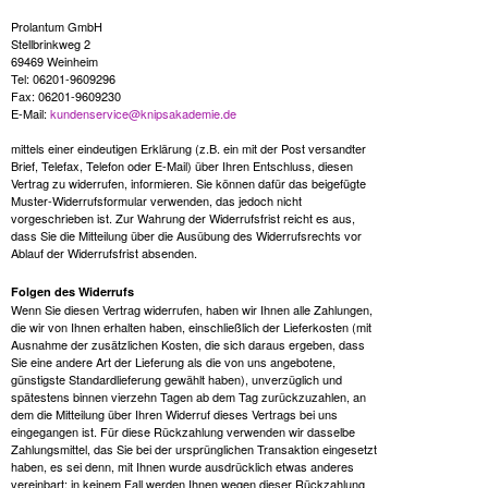
Prolantum GmbH
Stellbrinkweg 2
69469 Weinheim
Tel: 06201-9609296
Fax: 06201-9609230
E-Mail:
kundenservice@knipsakademie.de
mittels einer eindeutigen Erklärung (z.B. ein mit der Post versandter
Brief, Telefax, Telefon oder E-Mail) über Ihren Entschluss, diesen
Vertrag zu widerrufen, informieren. Sie können dafür das beigefügte
Muster-Widerrufsformular verwenden, das jedoch nicht
vorgeschrieben ist. Zur Wahrung der Widerrufsfrist reicht es aus,
dass Sie die Mitteilung über die Ausübung des Widerrufsrechts vor
Ablauf der Widerrufsfrist absenden.
Folgen des Widerrufs
Wenn Sie diesen Vertrag widerrufen, haben wir Ihnen alle Zahlungen,
die wir von Ihnen erhalten haben, einschließlich der Lieferkosten (mit
Ausnahme der zusätzlichen Kosten, die sich daraus ergeben, dass
Sie eine andere Art der Lieferung als die von uns angebotene,
günstigste Standardlieferung gewählt haben), unverzüglich und
spätestens binnen vierzehn Tagen ab dem Tag zurückzuzahlen, an
dem die Mitteilung über Ihren Widerruf dieses Vertrags bei uns
eingegangen ist. Für diese Rückzahlung verwenden wir dasselbe
Zahlungsmittel, das Sie bei der ursprünglichen Transaktion eingesetzt
haben, es sei denn, mit Ihnen wurde ausdrücklich etwas anderes
vereinbart; in keinem Fall werden Ihnen wegen dieser Rückzahlung