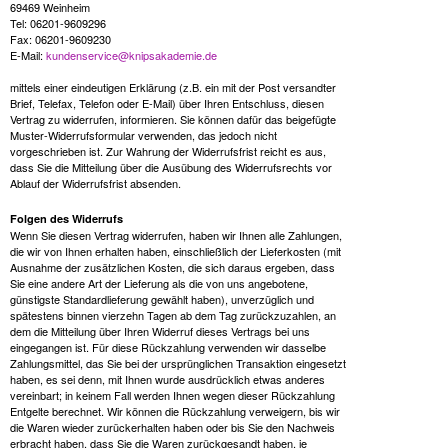
69469 Weinheim
Tel: 06201-9609296
Fax: 06201-9609230
E-Mail:
kundenservice@knipsakademie.de
mittels einer eindeutigen Erklärung (z.B. ein mit der Post versandter
Brief, Telefax, Telefon oder E-Mail) über Ihren Entschluss, diesen
Vertrag zu widerrufen, informieren. Sie können dafür das beigefügte
Muster-Widerrufsformular verwenden, das jedoch nicht
vorgeschrieben ist. Zur Wahrung der Widerrufsfrist reicht es aus,
dass Sie die Mitteilung über die Ausübung des Widerrufsrechts vor
Ablauf der Widerrufsfrist absenden.
Folgen des Widerrufs
Wenn Sie diesen Vertrag widerrufen, haben wir Ihnen alle Zahlungen,
die wir von Ihnen erhalten haben, einschließlich der Lieferkosten (mit
Ausnahme der zusätzlichen Kosten, die sich daraus ergeben, dass
Sie eine andere Art der Lieferung als die von uns angebotene,
günstigste Standardlieferung gewählt haben), unverzüglich und
spätestens binnen vierzehn Tagen ab dem Tag zurückzuzahlen, an
dem die Mitteilung über Ihren Widerruf dieses Vertrags bei uns
eingegangen ist. Für diese Rückzahlung verwenden wir dasselbe
Zahlungsmittel, das Sie bei der ursprünglichen Transaktion eingesetzt
haben, es sei denn, mit Ihnen wurde ausdrücklich etwas anderes
vereinbart; in keinem Fall werden Ihnen wegen dieser Rückzahlung
Entgelte berechnet. Wir können die Rückzahlung verweigern, bis wir
die Waren wieder zurückerhalten haben oder bis Sie den Nachweis
erbracht haben, dass Sie die Waren zurückgesandt haben, je