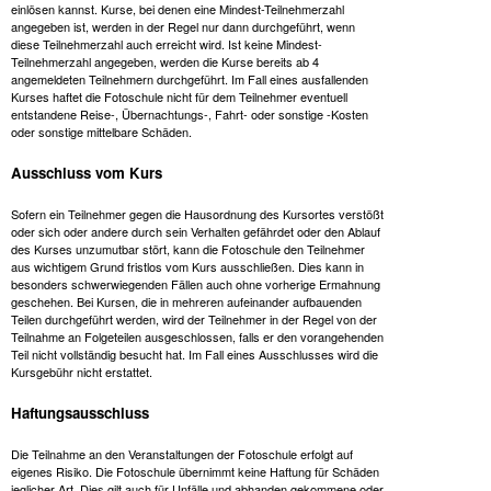
einlösen kannst. Kurse, bei denen eine Mindest-Teilnehmerzahl
angegeben ist, werden in der Regel nur dann durchgeführt, wenn
diese Teilnehmerzahl auch erreicht wird. Ist keine Mindest-
Teilnehmerzahl angegeben, werden die Kurse bereits ab 4
angemeldeten Teilnehmern durchgeführt. Im Fall eines ausfallenden
Kurses haftet die Fotoschule nicht für dem Teilnehmer eventuell
entstandene Reise-, Übernachtungs-, Fahrt- oder sonstige -Kosten
oder sonstige mittelbare Schäden.
Ausschluss vom Kurs
Sofern ein Teilnehmer gegen die Hausordnung des Kursortes verstößt
oder sich oder andere durch sein Verhalten gefährdet oder den Ablauf
des Kurses unzumutbar stört, kann die Fotoschule den Teilnehmer
aus wichtigem Grund fristlos vom Kurs ausschließen. Dies kann in
besonders schwerwiegenden Fällen auch ohne vorherige Ermahnung
geschehen. Bei Kursen, die in mehreren aufeinander aufbauenden
Teilen durchgeführt werden, wird der Teilnehmer in der Regel von der
Teilnahme an Folgeteilen ausgeschlossen, falls er den vorangehenden
Teil nicht vollständig besucht hat. Im Fall eines Ausschlusses wird die
Kursgebühr nicht erstattet.
Haftungsausschluss
Die Teilnahme an den Veranstaltungen der Fotoschule erfolgt auf
eigenes Risiko. Die Fotoschule übernimmt keine Haftung für Schäden
jeglicher Art. Dies gilt auch für Unfälle und abhanden gekommene oder