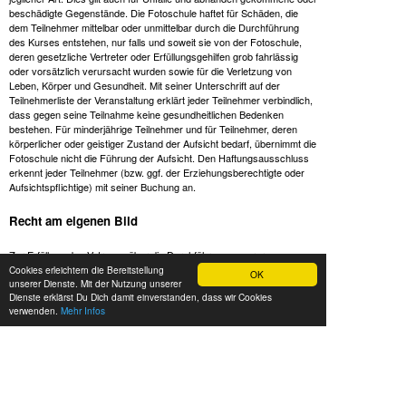
beschädigte Gegenstände. Die Fotoschule haftet für Schäden, die
dem Teilnehmer mittelbar oder unmittelbar durch die Durchführung
des Kurses entstehen, nur falls und soweit sie von der Fotoschule,
deren gesetzliche Vertreter oder Erfüllungsgehilfen grob fahrlässig
oder vorsätzlich verursacht wurden sowie für die Verletzung von
Leben, Körper und Gesundheit. Mit seiner Unterschrift auf der
Teilnehmerliste der Veranstaltung erklärt jeder Teilnehmer verbindlich,
dass gegen seine Teilnahme keine gesundheitlichen Bedenken
bestehen. Für minderjährige Teilnehmer und für Teilnehmer, deren
körperlicher oder geistiger Zustand der Aufsicht bedarf, übernimmt die
Fotoschule nicht die Führung der Aufsicht. Den Haftungsausschluss
erkennt jeder Teilnehmer (bzw. ggf. der Erziehungsberechtigte oder
Aufsichtspflichtige) mit seiner Buchung an.
Recht am eigenen Bild
Zur Erfüllung des Vetrages über die Durchführung unserer
Veranstaltungen gehört es, dass die Teilnehmer sich gegenseitig
Cookies erleichtern die Bereitstellung
OK
unserer Dienste. Mit der Nutzung unserer
fotografieren. Diese praktischen Übungen sind fester Teil des
Dienste erklärst Du Dich damit einverstanden, dass wir Cookies
Konzepts der Fotoschule. Auch die Aufnahme eines Gruppenbildes
verwenden.
Mehr Infos
durch den Trainer zur Erinnerung an das Gruppenerlebnis ist ein
Vertragsbestandteil. Die Aufnahmen werden den Teilnehmern nach
Kursende i.d.R. in einer Online-Galerie zur Verfügung gestellt und
werden von den Teilnehmern für die Nachbereitung des Kurses gerne
genutzt. Die Aufnahme dieser Fotos stellt eine Datenerhebung im
Sinne der DS-GVO dar und erfolgt im Einklang mit unserer
Datenschutzerklärung
.