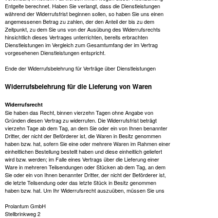
Entgelte berechnet. Haben Sie verlangt, dass die Dienstleistungen
während der Widerrufsfrist beginnen sollen, so haben Sie uns einen
angemessenen Betrag zu zahlen, der den Anteil der bis zu dem
Zeitpunkt, zu dem Sie uns von der Ausübung des Widerrufsrechts
hinsichtlich dieses Vertrages unterrichten, bereits erbrachten
Dienstleistungen im Vergleich zum Gesamtumfang der im Vertrag
vorgesehenen Dienstleistungen entspricht.
Ende der Widerrufsbelehrung für Verträge über Dienstleistungen
Widerrufsbelehrung für die Lieferung von Waren
Widerrufsrecht
Sie haben das Recht, binnen vierzehn Tagen ohne Angabe von
Gründen diesen Vertrag zu widerrufen. Die Widerrufsfrist beträgt
vierzehn Tage ab dem Tag, an dem Sie oder ein von Ihnen benannter
Dritter, der nicht der Beförderer ist, die Waren in Besitz genommen
haben bzw. hat, sofern Sie eine oder mehrere Waren im Rahmen einer
einheitlichen Bestellung bestellt haben und diese einheitlich geliefert
wird bzw. werden; im Falle eines Vertrags über die Lieferung einer
Ware in mehreren Teilsendungen oder Stücken ab dem Tag, an dem
Sie oder ein von Ihnen benannter Dritter, der nicht der Beförderer ist,
die letzte Teilsendung oder das letzte Stück in Besitz genommen
haben bzw. hat. Um Ihr Widerrufsrecht auszuüben, müssen Sie uns
Prolantum GmbH
Stellbrinkweg 2