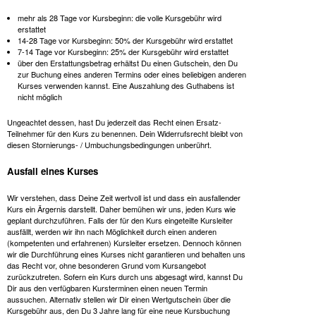
mehr als 28 Tage vor Kursbeginn: die volle Kursgebühr wird
erstattet
14-28 Tage vor Kursbeginn: 50% der Kursgebühr wird erstattet
7-14 Tage vor Kursbeginn: 25% der Kursgebühr wird erstattet
über den Erstattungsbetrag erhältst Du einen Gutschein, den Du
zur Buchung eines anderen Termins oder eines beliebigen anderen
Kurses verwenden kannst. Eine Auszahlung des Guthabens ist
nicht möglich
Ungeachtet dessen, hast Du jederzeit das Recht einen Ersatz-
Teilnehmer für den Kurs zu benennen. Dein Widerrufsrecht bleibt von
diesen Stornierungs- / Umbuchungsbedingungen unberührt.
Ausfall eines Kurses
Wir verstehen, dass Deine Zeit wertvoll ist und dass ein ausfallender
Kurs ein Ärgernis darstellt. Daher bemühen wir uns, jeden Kurs wie
geplant durchzuführen. Falls der für den Kurs eingeteilte Kursleiter
ausfällt, werden wir ihn nach Möglichkeit durch einen anderen
(kompetenten und erfahrenen) Kursleiter ersetzen. Dennoch können
wir die Durchführung eines Kurses nicht garantieren und behalten uns
das Recht vor, ohne besonderen Grund vom Kursangebot
zurückzutreten. Sofern ein Kurs durch uns abgesagt wird, kannst Du
Dir aus den verfügbaren Kursterminen einen neuen Termin
aussuchen. Alternativ stellen wir Dir einen Wertgutschein über die
Kursgebühr aus, den Du 3 Jahre lang für eine neue Kursbuchung