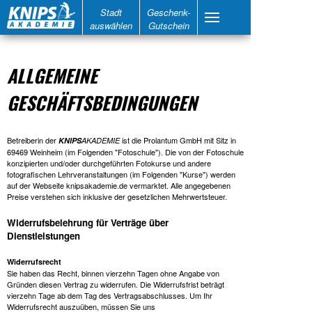
Stadt
Geschenk-
auswählen
Gutschein
ALLGEMEINE
GESCHÄFTSBEDINGUNGEN
Betreiberin der
ist die Prolantum GmbH mit Sitz in
KNIPS
AKADEMIE
69469 Weinheim (im Folgenden "Fotoschule"). Die von der Fotoschule
konzipierten und/oder durchgeführten Fotokurse und andere
fotografischen Lehrveranstaltungen (im Folgenden "Kurse") werden
auf der Webseite knipsakademie.de vermarktet. Alle angegebenen
Preise verstehen sich inklusive der gesetzlichen Mehrwertsteuer.
Widerrufsbelehrung für Verträge über
Dienstleistungen
Widerrufsrecht
Sie haben das Recht, binnen vierzehn Tagen ohne Angabe von
Gründen diesen Vertrag zu widerrufen. Die Widerrufsfrist beträgt
vierzehn Tage ab dem Tag des Vertragsabschlusses. Um Ihr
Widerrufsrecht auszuüben, müssen Sie uns