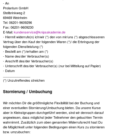
- An
Prolantum GmbH
Stellbrinkweg 2
69469 Weinheim
Tel: 06201-9609296
Fax: 06201-9609230
E-Mail:
kundenservice@knipsakademie.de
- Hiermit widerrufe(n) ich/wir (*) den von mir/uns (*) abgeschlossenen
Vertrag über den Kauf der folgenden Waren (*)/ die Erbringung der
folgenden Dienstleistung (*)
- Bestellt am (*)/erhalten am (*)
- Name des/der Verbraucher(s)
- Anschrift des/der Verbraucher(s)
- Unterschrift des/der Verbraucher(s) (nur bei Mitteilung auf Papier)
- Datum
_______________
(*) Unzutreffendes streichen
Stornierung / Umbuchung
Wir möchten Dir die größtmögliche Flexibilität bei der Buchung und
einer eventuellen Stornierung/Umbuchung bieten. Da unsere Kurse
aber in Kleinstgruppen durchgeführt werden, sind wir dennoch darauf
angewiesen, dass möglichst jeder Teilnehmer den gebuchten Termin
wahrnimmt. Zusätzlich zum oben genannten Widerrufsrecht hast Du
die Möglichkeit unter folgenden Bedingungen einen Kurs zu stornieren
bzw. umzubuchen: