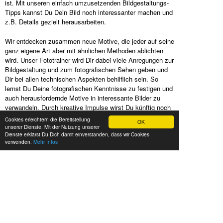
ist. Mit unseren einfach umzusetzenden Bildgestaltungs-
Tipps kannst Du Dein Bild noch interessanter machen und
z.B. Details gezielt herausarbeiten.
Wir entdecken zusammen neue Motive, die jeder auf seine
ganz eigene Art aber mit ähnlichen Methoden ablichten
wird. Unser Fototrainer wird Dir dabei viele Anregungen zur
Bildgestaltung und zum fotografischen Sehen geben und
Dir bei allen technischen Aspekten behilflich sein. So
lernst Du Deine fotografischen Kenntnisse zu festigen und
auch herausfordernde Motive in interessante Bilder zu
verwandeln. Durch kreative Impulse wirst Du künftig noch
besser Bildideen »sehen« können und durch die neu
Cookies erleichtern die Bereitstellung
OK
gelernten Handfertigkeiten Deine Ideen mit mehr Erfolg
unserer Dienste. Mit der Nutzung unserer
Dienste erklärst Du Dich damit einverstanden, dass wir Cookies
umsetzen können.
verwenden.
Mehr Infos
Bei maximal 8 Kursteilnehmern hat unser erfahrener
Fototrainer genügend Luft, um auf Deine individuellen
Wünsche und Fragen einzugehen. Dich in Deiner
Fotografie voranzubringen ist unser Ziel und die lockere,
kreative Kursatmosphäre schafft dafür die richtige
Umgebung.