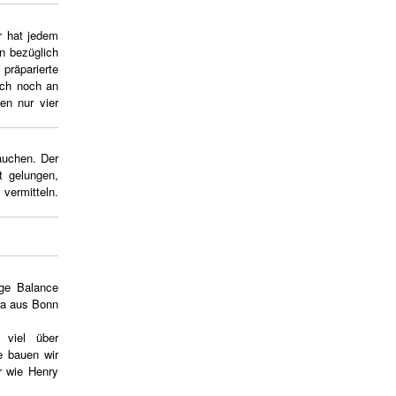
r hat jedem
en bezüglich
präparierte
uch noch an
en nur vier
auchen. Der
t gelungen,
vermitteln.
ige Balance
ra aus Bonn
 viel über
e bauen wir
r wie Henry