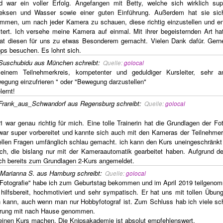
 war ein voller Erfolg. Angefangen mit Betty, welche sich wirklich s
eksen und Wasser sowie einer guten Einführung. Außerdem hat sie sich
nommen, um nach jeder Kamera zu schauen, diese richtig einzustellen und e
tert. Ich versehe meine Kamera auf einmal. Mit ihrer begeisternden Art ha
at diesen für uns zu etwas Besonderem gemacht. Vielen Dank dafür. Gern
ps besuchen. Es lohnt sich.
Suschubidu aus München
schreibt
:
Quelle:
golocal
inem Teilnehmerkreis, kompetenter und geduldiger Kursleiter, sehr an
gung einzufrieren " oder "Bewegung darzustellen"
lernt!
Frank_aus_Schwandorf aus Regensburg
schreibt
:
Quelle:
golocal
 war genau richtig für mich. Eine tolle Trainerin hat die Grundlagen der Fo
e war super vorbereitet und kannte sich auch mit den Kameras der Teilnehme
iellen Fragen umfänglich schlau gemacht. ich kann den Kurs uneingeschränkt
ch, die bislang nur mit der Kameraautomatik gearbeitet haben. Aufgrund d
ich bereits zum Grundlagen 2-Kurs angemeldet.
Marianna S. aus Hamburg
schreibt
:
Quelle:
golocal
 Fotografie" habe ich zum Geburtstag bekommen und im April 2019 teilgeno
hilfsbereit, hochmotiviert und sehr sympatisch. Er hat uns mit tollen Übun
en kann, auch wenn man nur Hobbyfotograf ist. Zum Schluss hab ich viele sc
ahrung mit nach Hause genommen.
r einen Kurs machen. Die Knipsakademie ist absolut empfehlenswert.