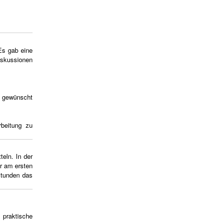
Es gab eine
iskussionen
r gewünscht
beitung zu
teln. In der
r am ersten
Stunden das
 praktische