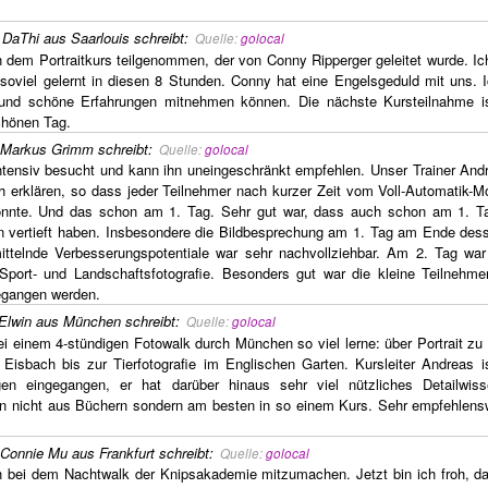
,
DaThi aus Saarlouis
schreibt
:
Quelle:
golocal
n dem Portraitkurs teilgenommen, der von Conny Ripperger geleitet wurde. Ic
e soviel gelernt in diesen 8 Stunden. Conny hat eine Engelsgeduld mit uns. 
und schöne Erfahrungen mitnehmen können. Die nächste Kursteilnahme i
chönen Tag.
Markus Grimm
schreibt
:
Quelle:
golocal
tensiv besucht und kann ihn uneingeschränkt empfehlen. Unser Trainer And
h erklären, so dass jeder Teilnehmer nach kurzer Zeit vom Voll-Automatik-M
konnte. Und das schon am 1. Tag. Sehr gut war, dass auch schon am 1. T
 vertieft haben. Insbesondere die Bildbesprechung am 1. Tag am Ende dess
mittelnde Verbesserungspotentiale war sehr nachvollziehbar. Am 2. Tag war
r-Sport- und Landschaftsfotografie. Besonders gut war die kleine Teilnehme
gegangen werden.
Elwin aus München
schreibt
:
Quelle:
golocal
i einem 4-stündigen Fotowalk durch München so viel lerne: über Portrait zu 
 Eisbach bis zur Tierfotografie im Englischen Garten. Kursleiter Andreas is
gen eingegangen, er hat darüber hinaus sehr viel nützliches Detailwi
n nicht aus Büchern sondern am besten in so einem Kurs. Sehr empfehlensw
Connie Mu aus Frankfurt
schreibt
:
Quelle:
golocal
 bei dem Nachtwalk der Knipsakademie mitzumachen. Jetzt bin ich froh, da