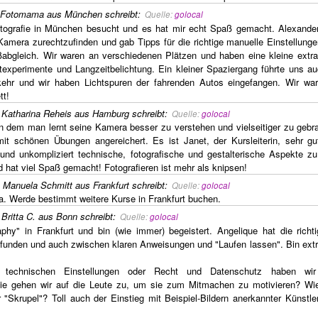
Fotomama aus München
schreibt
:
Quelle:
golocal
tografie in München besucht und es hat mir echt Spaß gemacht. Alexande
Kamera zurechtzufinden und gab Tipps für die richtige manuelle Einstellung
abgleich. Wir waren an verschiedenen Plätzen und haben eine kleine extra 
texperimente und Langzeitbelichtung. Ein kleiner Spaziergang führte uns a
ehr und wir haben Lichtspuren der fahrenden Autos eingefangen. Wir war
tt!
,
Katharina Reheis aus Hamburg
schreibt
:
Quelle:
golocal
 in dem man lernt seine Kamera besser zu verstehen und vielseitiger zu gebr
mit schönen Übungen angereichert. Es ist Janet, der Kursleiterin, sehr gu
 und unkompliziert technische, fotografische und gestalterische Aspekte zu 
d hat viel Spaß gemacht! Fotografieren ist mehr als knipsen!
,
Manuela Schmitt aus Frankfurt
schreibt
:
Quelle:
golocal
na. Werde bestimmt weitere Kurse in Frankfurt buchen.
,
Britta C. aus Bonn
schreibt
:
Quelle:
golocal
hy" in Frankfurt und bin (wie immer) begeistert. Angelique hat die richt
funden und auch zwischen klaren Anweisungen und "Laufen lassen". Bin ext
technischen Einstellungen oder Recht und Datenschutz haben wir
 Wie gehen wir auf die Leute zu, um sie zum Mitmachen zu motivieren? Wi
"Skrupel"? Toll auch der Einstieg mit Beispiel-Bildern anerkannter Künstle