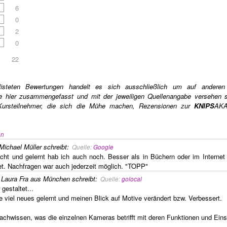
6
0
2
0
22
listeten Bewertungen handelt es sich ausschließlich um auf anderen
die hier zusammengefasst und mit der jeweiligen Quellenangabe versehen s
ursteilnehmer, die sich die Mühe machen, Rezensionen zur
KNIPS
AK
en
Michael Müller
schreibt
:
Quelle:
Google
ht und gelernt hab ich auch noch. Besser als in Büchern oder im Internet
et. Nachfragen war auch jederzeit möglich. "TOPP"
,
Laura Fra aus München
schreibt
:
Quelle:
golocal
gestaltet...
 viel neues gelernt und meinen Blick auf Motive verändert bzw. Verbessert.
chwissen, was die einzelnen Kameras betrifft mit deren Funktionen und Eins