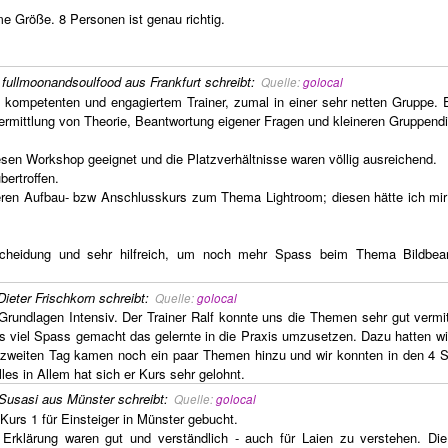
e Größe. 8 Personen ist genau richtig.
,
fullmoonandsoulfood aus Frankfurt
schreibt
:
Quelle:
golocal
kompetenten und engagiertem Trainer, zumal in einer sehr netten Gruppe. 
rmittlung von Theorie, Beantwortung eigener Fragen und kleineren Gruppend
iesen Workshop geeignet und die Platzverhältnisse waren völlig ausreichend.
ertroffen.
teren Aufbau- bzw Anschlusskurs zum Thema Lightroom; diesen hätte ich mi
scheidung und sehr hilfreich, um noch mehr Spass beim Thema Bildbear
Dieter Frischkorn
schreibt
:
Quelle:
golocal
Grundlagen Intensiv. Der Trainer Ralf konnte uns die Themen sehr gut vermit
s viel Spass gemacht das gelernte in die Praxis umzusetzen. Dazu hatten wi
 zweiten Tag kamen noch ein paar Themen hinzu und wir konnten in den 4 
les in Allem hat sich er Kurs sehr gelohnt.
Susasi aus Münster
schreibt
:
Quelle:
golocal
Kurs 1 für Einsteiger in Münster gebucht.
 Erklärung waren gut und verständlich - auch für Laien zu verstehen. Die