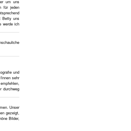
uper um uns
 für jeden
ntsprechend
t Betty uns
e werde ich
schauliche
tografie und
r/Innen sehr
 empfehlen,
er durchweg
mmen. Unser
gen gezeigt,
höne Bilder,