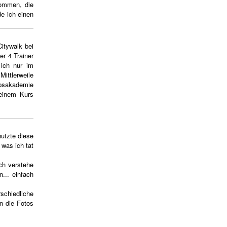
kommen, die
e ich einen
Citywalk bei
r 4 Trainer
 ich nur im
ittlerweile
nipsakademie
 einem Kurs
utzte diese
 was ich tat
ich verstehe
... einfach
schiedliche
n die Fotos