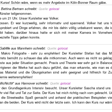
 Kurse! Schön wäre, wenn es mehr Angebote im Köln-Bonner Raum gäbe.
,
Bettina Bertram
schreibt
:
Quelle:
golocal
Münster teilgenommen.
 um 21 Uhr. Unser Kursleiter war Volker.
sen. Er war kurzweilig, sehr informativ und spannend. Volker hat uns to
sprobiert und Dinge erfahren, die mir bis dahin völlig unbekannt waren, die 
eübt haben. darüber hinaus hatte er sich mit meiner Kamera im Vorneher
ezielle Tipps geben konnte.
GabWe aus Mannheim
schreibt
:
Quelle:
golocal
 Makro Fotografie - sehr zu empfehlen! Der Kursleiter Stefan hat das Ma
 stets bemüht zu schauen das alle mitkommen. Auch wenn es nicht so geklapp
ste aus jeder Situation gemacht. Praxis und Theorie war sehr gut in Balanc
rigieren der Werke hat auch dazu geführt, das man erkannte, wie man es 
s Material und die Übungskarten sind sehr geeignet und hilfreich für Z
demie weiterempfehlen!
MicNic59* aus Hannover
schreibt
:
Quelle:
golocal
 den Grundlagenkurs Intensiv besucht. Unser Kursleiter Sascha stand uns
r viel Rat und Tat zur Seite. Der Kurs hat mich richtig nach vorn gebracht. U
die Streetwalks Spaß gemacht und anhand der praktischen Beispielen viel
n die beiden. Der Kurs wird nicht der letzte sein. Ich kann den Kurs nur wär