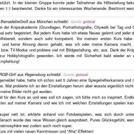
tützt. In der kleinen Gruppe konnte jeder Teilnehmer die Hilfestellung be
en 1:1 beantwortet. Danke für ein interessantes Wochenende. Bestimmt werd
,
BernadetteGroß aus München
schreibt
:
Quelle:
golocal
ei der Knipsakademie (Grundlagen, Portraitfotografie, Citywalk bei Tag und 
l sehr begeistert. Bei jedem Kurs habe ich etwas Neues gelernt und jeder de
hilfsbereit, sondern auch sehr kompetent. Vor meinem ersten Kurs habe
ert und keine Ahnung davon gehabt, was ich oder meine Kamera macht. M
- bzw. TV-Modus und probiere viel mit Bildgestaltung, etc. aus. Dank der K
 zur Hobbyfotografin geworden. Ich werde mit Sicherheit bald wieder an
Empfehlung!
RGB-Girl! aus Regensburg
schreibt
:
Quelle:
golocal
gemeldet habe, hatte ich schon seit 5 Jahren eine Spiegelreflexkamera und n
 Mal probierte ich an den Einstellungen herum aber wusste eigentlich nicht
eine Bilder nicht gut wurden.
l für den Kurs an und was soll ich sagen, ich fühle mich so inspiriert. Endl
ten auf meiner Kamera und wie ich mit welchen Einstellungen spielen kann
super nett ist, erklärte anhand von Fotobeispielen, was sich durch unter
 Danach wurde das neue Wissen gleich ausprobiert. Pures Glücksgefühl, wen
penatmosphäre war zudem auch noch super.
urs mit vielen neuen Kenntnissen und "Aha"-Effekten!