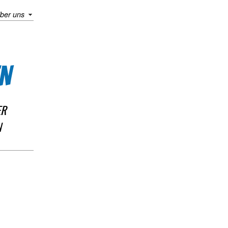
ber uns
N
ER
N