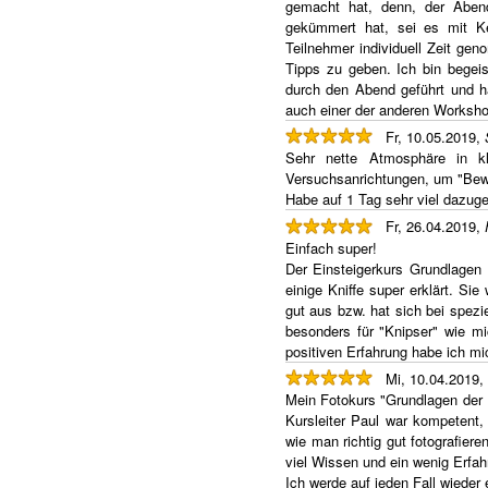
gemacht hat, denn, der Abend
gekümmert hat, sei es mit K
Teilnehmer individuell Zeit ge
Tipps zu geben. Ich bin begeis
durch den Abend geführt und h
auch einer der anderen Worksho
Fr, 10.05.2019,
Sehr nette Atmosphäre in kle
Versuchsanrichtungen, um "Bewe
Habe auf 1 Tag sehr viel dazuge
Fr, 26.04.2019,
Einfach super!
Der Einsteigerkurs Grundlagen 1
einige Kniffe super erklärt. Si
gut aus bzw. hat sich bei spez
besonders für "Knipser" wie mi
positiven Erfahrung habe ich m
Mi, 10.04.2019,
Mein Fotokurs "Grundlagen der
Kursleiter Paul war kompetent, 
wie man richtig gut fotografier
viel Wissen und ein wenig Erf
Ich werde auf jeden Fall wiede