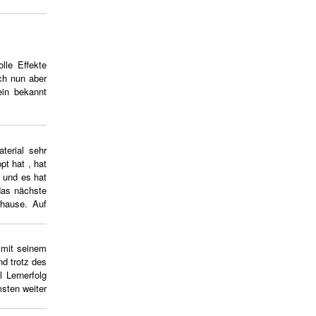
lle Effekte
ich nun aber
ein bekannt
terial sehr
t hat , hat
e und es hat
das nächste
uhause. Auf
 mit seinem
nd trotz des
 Lernerfolg
msten weiter