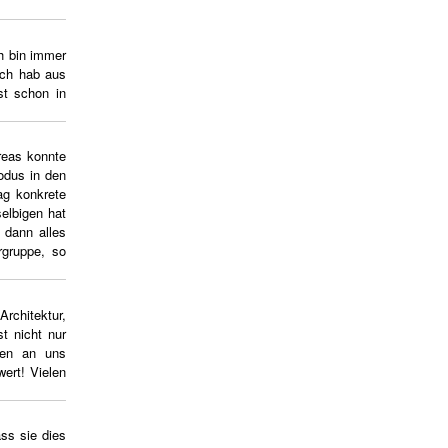
h bin immer
Ich hab aus
st schon in
reas konnte
odus in den
ag konkrete
elbigen hat
 dann alles
rgruppe, so
Architektur,
t nicht nur
ssen an uns
ert! Vielen
ss sie dies