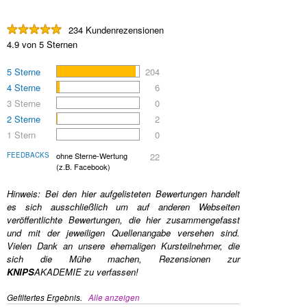
234 Kundenrezensionen
4.9 von 5 Sternen
5 Sterne
204
4 Sterne
6
3 Sterne
0
2 Sterne
2
1 Stern
0
FEEDBACKS
ohne Sterne-Wertung
22
(z.B. Facebook)
Hinweis: Bei den hier aufgelisteten Bewertungen handelt
es sich ausschließlich um auf anderen Webseiten
veröffentlichte Bewertungen, die hier zusammengefasst
und mit der jeweiligen Quellenangabe versehen sind.
Vielen Dank an unsere ehemaligen Kursteilnehmer, die
sich die Mühe machen, Rezensionen zur
KNIPS
AKADEMIE
zu verfassen!
Gefiltertes Ergebnis.
Alle anzeigen