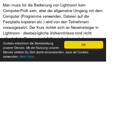
Man muss für die Bedienung von Lightroom kein
Computer-Profi sein, aber der allgemeine Umgang mit dem
Computer (Programme verwenden, Dateien auf die
Festplatte kopieren etc.) wird von den Teilnehmern
vorausgesetzt. Der Kurs richtet sich an Neueinsteiger in
Lightroom - diesbezügliche Vorkenntnisse sind nicht
erforderlich. Bei maximal 6 Kursteilnehmern hat unser
Cookies erleichtern die Bereitstellung
erfahrener Fototrainer genügend Luft, um auf Deine
OK
unserer Dienste. Mit der Nutzung unserer
individuellen Wünsche und Fragen einzugehen. Dich in
Dienste erklärst Du Dich damit einverstanden, dass wir Cookies
Deiner Fotografie voranzubringen ist unser Ziel und die
verwenden.
Mehr Infos
lockere, kreative Kursatmosphäre schafft dafür die richtige
Umgebung.
Bist Du unsicher, ob Du Lightroom oder Photoshop
zur Bildbearbeitung verwenden sollst?
Dann schau Dir doch mal unsere
Häufigen Fragen
an.
TECHNISCHE
VORAUSSETZUNGEN