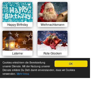
Happy Birthday
Weihnachtsmann
Laterne
Rote Glocken
Cookies erleichtern die Bereitstellung
OK
unserer Dienste. Mit der Nutzung unserer
Dienste erklärst Du Dich damit einverstanden, dass wir Cookies
verwenden.
Mehr Infos
Sonnenuntergang
Herbstlicher Wald
Sommerwiese
Luftballons