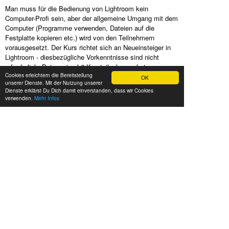
Man muss für die Bedienung von Lightroom kein
Computer-Profi sein, aber der allgemeine Umgang mit dem
Computer (Programme verwenden, Dateien auf die
Festplatte kopieren etc.) wird von den Teilnehmern
vorausgesetzt. Der Kurs richtet sich an Neueinsteiger in
Lightroom - diesbezügliche Vorkenntnisse sind nicht
erforderlich. Bei maximal 6 Kursteilnehmern hat unser
Cookies erleichtern die Bereitstellung
erfahrener Fototrainer genügend Luft, um auf Deine
OK
unserer Dienste. Mit der Nutzung unserer
individuellen Wünsche und Fragen einzugehen. Dich in
Dienste erklärst Du Dich damit einverstanden, dass wir Cookies
Deiner Fotografie voranzubringen ist unser Ziel und die
verwenden.
Mehr Infos
lockere, kreative Kursatmosphäre schafft dafür die richtige
Umgebung.
Bist Du unsicher, ob Du Lightroom oder Photoshop
zur Bildbearbeitung verwenden sollst?
Dann schau Dir doch mal unsere
Häufigen Fragen
an.
TECHNISCHE
VORAUSSETZUNGEN