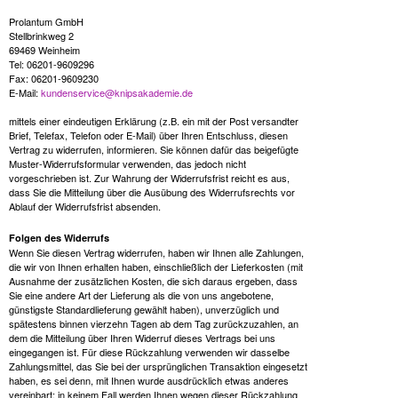
Prolantum GmbH
Stellbrinkweg 2
69469 Weinheim
Tel: 06201-9609296
Fax: 06201-9609230
E-Mail:
kundenservice@knipsakademie.de
mittels einer eindeutigen Erklärung (z.B. ein mit der Post versandter
Brief, Telefax, Telefon oder E-Mail) über Ihren Entschluss, diesen
Vertrag zu widerrufen, informieren. Sie können dafür das beigefügte
Muster-Widerrufsformular verwenden, das jedoch nicht
vorgeschrieben ist. Zur Wahrung der Widerrufsfrist reicht es aus,
dass Sie die Mitteilung über die Ausübung des Widerrufsrechts vor
Ablauf der Widerrufsfrist absenden.
Folgen des Widerrufs
Wenn Sie diesen Vertrag widerrufen, haben wir Ihnen alle Zahlungen,
die wir von Ihnen erhalten haben, einschließlich der Lieferkosten (mit
Ausnahme der zusätzlichen Kosten, die sich daraus ergeben, dass
Sie eine andere Art der Lieferung als die von uns angebotene,
günstigste Standardlieferung gewählt haben), unverzüglich und
spätestens binnen vierzehn Tagen ab dem Tag zurückzuzahlen, an
dem die Mitteilung über Ihren Widerruf dieses Vertrags bei uns
eingegangen ist. Für diese Rückzahlung verwenden wir dasselbe
Zahlungsmittel, das Sie bei der ursprünglichen Transaktion eingesetzt
haben, es sei denn, mit Ihnen wurde ausdrücklich etwas anderes
vereinbart; in keinem Fall werden Ihnen wegen dieser Rückzahlung