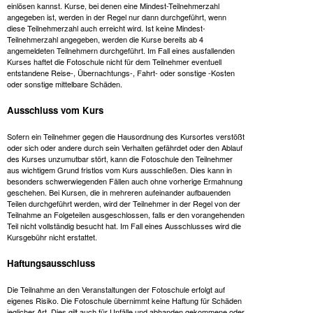
einlösen kannst. Kurse, bei denen eine Mindest-Teilnehmerzahl
angegeben ist, werden in der Regel nur dann durchgeführt, wenn
diese Teilnehmerzahl auch erreicht wird. Ist keine Mindest-
Teilnehmerzahl angegeben, werden die Kurse bereits ab 4
angemeldeten Teilnehmern durchgeführt. Im Fall eines ausfallenden
Kurses haftet die Fotoschule nicht für dem Teilnehmer eventuell
entstandene Reise-, Übernachtungs-, Fahrt- oder sonstige -Kosten
oder sonstige mittelbare Schäden.
Ausschluss vom Kurs
Sofern ein Teilnehmer gegen die Hausordnung des Kursortes verstößt
oder sich oder andere durch sein Verhalten gefährdet oder den Ablauf
des Kurses unzumutbar stört, kann die Fotoschule den Teilnehmer
aus wichtigem Grund fristlos vom Kurs ausschließen. Dies kann in
besonders schwerwiegenden Fällen auch ohne vorherige Ermahnung
geschehen. Bei Kursen, die in mehreren aufeinander aufbauenden
Teilen durchgeführt werden, wird der Teilnehmer in der Regel von der
Teilnahme an Folgeteilen ausgeschlossen, falls er den vorangehenden
Teil nicht vollständig besucht hat. Im Fall eines Ausschlusses wird die
Kursgebühr nicht erstattet.
Haftungsausschluss
Die Teilnahme an den Veranstaltungen der Fotoschule erfolgt auf
eigenes Risiko. Die Fotoschule übernimmt keine Haftung für Schäden
jeglicher Art. Dies gilt auch für Unfälle und abhanden gekommene oder