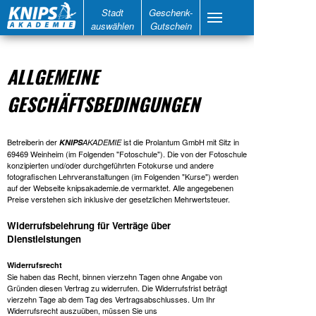
Stadt
Geschenk-
auswählen
Gutschein
ALLGEMEINE
GESCHÄFTSBEDINGUNGEN
Betreiberin der
ist die Prolantum GmbH mit Sitz in
KNIPS
AKADEMIE
69469 Weinheim (im Folgenden "Fotoschule"). Die von der Fotoschule
konzipierten und/oder durchgeführten Fotokurse und andere
fotografischen Lehrveranstaltungen (im Folgenden "Kurse") werden
auf der Webseite knipsakademie.de vermarktet. Alle angegebenen
Preise verstehen sich inklusive der gesetzlichen Mehrwertsteuer.
Widerrufsbelehrung für Verträge über
Dienstleistungen
Widerrufsrecht
Sie haben das Recht, binnen vierzehn Tagen ohne Angabe von
Gründen diesen Vertrag zu widerrufen. Die Widerrufsfrist beträgt
vierzehn Tage ab dem Tag des Vertragsabschlusses. Um Ihr
Widerrufsrecht auszuüben, müssen Sie uns