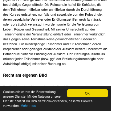
beschädigte Gegenstände. Die Fotoschule haftet für Schäden, die
dem Teilnehmer mittelbar oder unmittelbar durch die Durchführung
des Kurses entstehen, nur falls und soweit sie von der Fotoschule,
deren gesetzliche Vertreter oder Erfüllungsgehilfen grob fahrlässig
oder vorsätzlich verursacht wurden sowie für die Verletzung von
Leben, Körper und Gesundheit. Mit seiner Unterschrift auf der
Teilnehmerliste der Veranstaltung erklärt jeder Teilnehmer verbindlich,
dass gegen seine Teilnahme keine gesundheitlichen Bedenken
bestehen. Für minderjährige Teilnehmer und für Teilnehmer, deren
körperlicher oder geistiger Zustand der Aufsicht bedarf, übernimmt die
Fotoschule nicht die Führung der Aufsicht. Den Haftungsausschluss
erkennt jeder Teilnehmer (bzw. ggf. der Erziehungsberechtigte oder
Aufsichtspflichtige) mit seiner Buchung an.
Recht am eigenen Bild
Zur Erfüllung des Vetrages über die Durchführung unserer
Veranstaltungen gehört es, dass die Teilnehmer sich gegenseitig
Cookies erleichtern die Bereitstellung
OK
unserer Dienste. Mit der Nutzung unserer
fotografieren. Diese praktischen Übungen sind fester Teil des
Dienste erklärst Du Dich damit einverstanden, dass wir Cookies
Konzepts der Fotoschule. Auch die Aufnahme eines Gruppenbildes
verwenden.
Mehr Infos
durch den Trainer zur Erinnerung an das Gruppenerlebnis ist ein
Vertragsbestandteil. Die Aufnahmen werden den Teilnehmern nach
Kursende i.d.R. in einer Online-Galerie zur Verfügung gestellt und
werden von den Teilnehmern für die Nachbereitung des Kurses gerne
genutzt. Die Aufnahme dieser Fotos stellt eine Datenerhebung im
Sinne der DS-GVO dar und erfolgt im Einklang mit unserer
Datenschutzerklärung
.