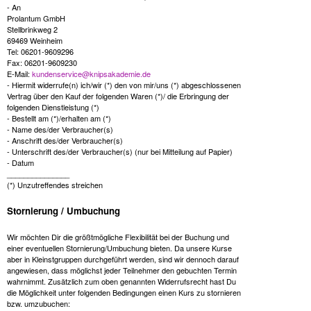
- An
Prolantum GmbH
Stellbrinkweg 2
69469 Weinheim
Tel: 06201-9609296
Fax: 06201-9609230
E-Mail:
kundenservice@knipsakademie.de
- Hiermit widerrufe(n) ich/wir (*) den von mir/uns (*) abgeschlossenen
Vertrag über den Kauf der folgenden Waren (*)/ die Erbringung der
folgenden Dienstleistung (*)
- Bestellt am (*)/erhalten am (*)
- Name des/der Verbraucher(s)
- Anschrift des/der Verbraucher(s)
- Unterschrift des/der Verbraucher(s) (nur bei Mitteilung auf Papier)
- Datum
_______________
(*) Unzutreffendes streichen
Stornierung / Umbuchung
Wir möchten Dir die größtmögliche Flexibilität bei der Buchung und
einer eventuellen Stornierung/Umbuchung bieten. Da unsere Kurse
aber in Kleinstgruppen durchgeführt werden, sind wir dennoch darauf
angewiesen, dass möglichst jeder Teilnehmer den gebuchten Termin
wahrnimmt. Zusätzlich zum oben genannten Widerrufsrecht hast Du
die Möglichkeit unter folgenden Bedingungen einen Kurs zu stornieren
bzw. umzubuchen: