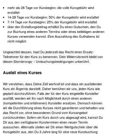
mehr als 28 Tage vor Kursbeginn: die volle Kursgebühr wird
erstattet
14-28 Tage vor Kursbeginn: 50% der Kursgebühr wird erstattet
7-14 Tage vor Kursbeginn: 25% der Kursgebühr wird erstattet
über den Erstattungsbetrag erhältst Du einen Gutschein, den Du
zur Buchung eines anderen Termins oder eines beliebigen anderen
Kurses verwenden kannst. Eine Auszahlung des Guthabens ist
nicht möglich
Ungeachtet dessen, hast Du jederzeit das Recht einen Ersatz-
Teilnehmer für den Kurs zu benennen. Dein Widerrufsrecht bleibt von
diesen Stornierungs- / Umbuchungsbedingungen unberührt.
Ausfall eines Kurses
Wir verstehen, dass Deine Zeit wertvoll ist und dass ein ausfallender
Kurs ein Ärgernis darstellt. Daher bemühen wir uns, jeden Kurs wie
geplant durchzuführen. Falls der für den Kurs eingeteilte Kursleiter
ausfällt, werden wir ihn nach Möglichkeit durch einen anderen
(kompetenten und erfahrenen) Kursleiter ersetzen. Dennoch können
wir die Durchführung eines Kurses nicht garantieren und behalten uns
das Recht vor, ohne besonderen Grund vom Kursangebot
zurückzutreten. Sofern ein Kurs durch uns abgesagt wird, kannst Du
Dir aus den verfügbaren Kursterminen einen neuen Termin
aussuchen. Alternativ stellen wir Dir einen Wertgutschein über die
Kursgebühr aus, den Du 3 Jahre lang für eine neue Kursbuchung