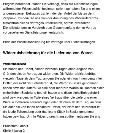
Entgelte berechnet. Haben Sie verlangt, dass die Dienstleistungen
während der Widerrufsfrist beginnen sollen, so haben Sie uns einen
angemessenen Betrag zu zahlen, der den Anteil der bis zu dem
Zeitpunkt, zu dem Sie uns von der Ausübung des Widerrufsrechts
hinsichtlich dieses Vertrages unterrichten, bereits erbrachten
Dienstleistungen im Vergleich zum Gesamtumfang der im Vertrag
vorgesehenen Dienstleistungen entspricht.
Ende der Widerrufsbelehrung für Verträge über Dienstleistungen
Widerrufsbelehrung für die Lieferung von Waren
Widerrufsrecht
Sie haben das Recht, binnen vierzehn Tagen ohne Angabe von
Gründen diesen Vertrag zu widerrufen. Die Widerrufsfrist beträgt
vierzehn Tage ab dem Tag, an dem Sie oder ein von Ihnen benannter
Dritter, der nicht der Beförderer ist, die Waren in Besitz genommen
haben bzw. hat, sofern Sie eine oder mehrere Waren im Rahmen einer
einheitlichen Bestellung bestellt haben und diese einheitlich geliefert
wird bzw. werden; im Falle eines Vertrags über die Lieferung einer
Ware in mehreren Teilsendungen oder Stücken ab dem Tag, an dem
Sie oder ein von Ihnen benannter Dritter, der nicht der Beförderer ist,
die letzte Teilsendung oder das letzte Stück in Besitz genommen
haben bzw. hat. Um Ihr Widerrufsrecht auszuüben, müssen Sie uns
Prolantum GmbH
Stellbrinkweg 2