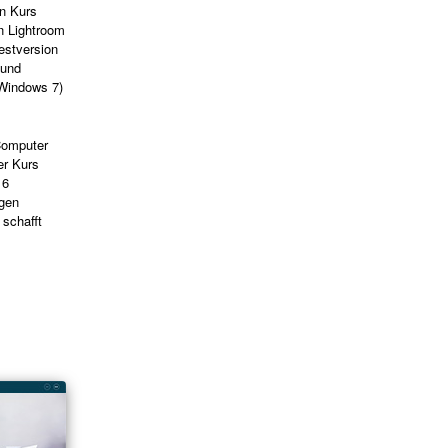
en Kurs
n Lightroom
Testversion
 und
 Windows 7)
Computer
er Kurs
 6
agen
 schafft