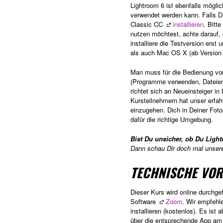
Lightroom 6 ist ebenfalls mögli
verwendet werden kann. Falls Du
Classic CC
installieren
. Bitt
nutzen möchtest, achte darauf,
installiere die Testversion ers
als auch Mac OS X (ab Version 
Man muss für die Bedienung vo
(Programme verwenden, Dateien 
richtet sich an Neueinsteiger in
Kursteilnehmern hat unser erfah
einzugehen. Dich in Deiner Foto
dafür die richtige Umgebung.
Bist Du unsicher, ob Du Ligh
Dann schau Dir doch mal unse
TECHNISCHE VO
Dieser Kurs wird online durchge
Software
Zoom
. Wir empfehl
installieren (kostenlos). Es ist
über die entsprechende App am