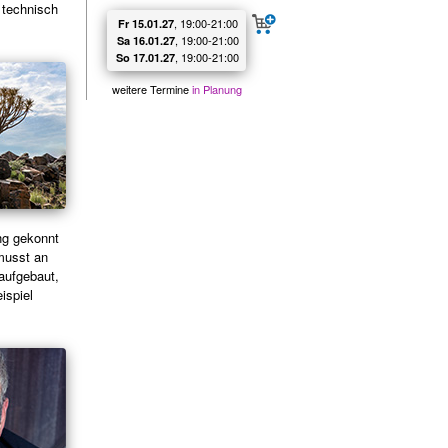
 technisch
, 19:00‑21:00
Fr 15.01.27
, 19:00‑21:00
Sa 16.01.27
, 19:00‑21:00
So 17.01.27
weitere Termine
in Planung
ng gekonnt
musst an
aufgebaut,
ispiel