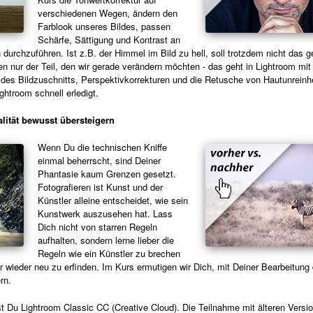
verschiedenen Wegen, ändern den
Farblook unseres Bildes, passen
Schärfe, Sättigung und Kontrast an
 durchzuführen. Ist z.B. der Himmel im Bild zu hell, soll trotzdem nicht das 
 nur der Teil, den wir gerade verändern möchten - das geht in Lightroom mi
des Bildzuschnitts, Perspektivkorrekturen und die Retusche von Hautunreinh
ghtroom schnell erledigt.
lität bewusst übersteigern
Wenn Du die technischen Kniffe
einmal beherrscht, sind Deiner
Phantasie kaum Grenzen gesetzt.
Fotografieren ist Kunst und der
Künstler alleine entscheidet, wie sein
Kunstwerk auszusehen hat. Lass
Dich nicht von starren Regeln
aufhalten, sondern lerne lieber die
Regeln wie ein Künstler zu brechen
 wieder neu zu erfinden. Im Kurs ermutigen wir Dich, mit Deiner Bearbeitung d
rn.
t Du Lightroom Classic CC (Creative Cloud). Die Teilnahme mit älteren Versi