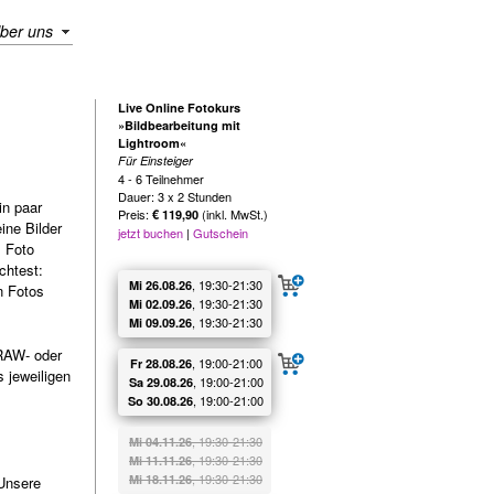
ber uns
Live Online Fotokurs
»Bildbearbeitung mit
Lightroom«
Für Einsteiger
4 - 6 Teilnehmer
Dauer: 3 x 2 Stunden
in paar
Preis:
(inkl. MwSt.)
€ 119,90
ine Bilder
jetzt buchen
|
Gutschein
« Foto
chtest:
, 19:30‑21:30
Mi 26.08.26
n Fotos
, 19:30‑21:30
Mi 02.09.26
, 19:30‑21:30
Mi 09.09.26
 RAW- oder
, 19:00‑21:00
Fr 28.08.26
 jeweiligen
, 19:00‑21:00
Sa 29.08.26
, 19:00‑21:00
So 30.08.26
, 19:30‑21:30
Mi 04.11.26
, 19:30‑21:30
Mi 11.11.26
, 19:30‑21:30
Mi 18.11.26
 Unsere