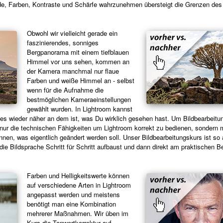
iede, Farben, Kontraste und Schärfe wahrzunehmen übersteigt die Grenzen des
Obwohl wir vielleicht gerade ein
faszinierendes, sonniges
Bergpanorama mit einem tiefblauen
Himmel vor uns sehen, kommen an
der Kamera manchmal nur flaue
Farben und weiße Himmel an - selbst
wenn für die Aufnahme die
bestmöglichen Kameraeinstellungen
gewählt wurden. In Lightroom kannst
 es wieder näher an dem ist, was Du wirklich gesehen hast. Um Bildbearbeitu
nur die technischen Fähigkeiten um Lightroom korrekt zu bedienen, sondern 
nen, was eigentlich geändert werden soll. Unser Bildbearbeitungskurs ist so 
ie Bildsprache Schritt für Schritt aufbaust und dann direkt am praktischen Be
Farben und Helligkeitswerte können
auf verschiedene Arten in Lightroom
angepasst werden und meistens
benötigt man eine Kombination
mehrerer Maßnahmen. Wir üben im
Kurs die Tonwertkorrektur auf