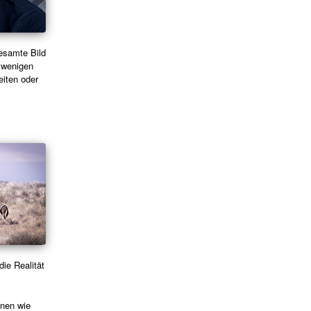
gesamte Bild
t wenigen
eiten oder
ie Realität
onen wie