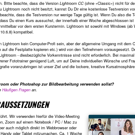
ch. Bitte beachte, dass die Version
Lightroom CC
(ohne »Classic«) nicht für d
 Lightroom noch nicht besitzt, kannst Du Dir eine kostenlose Testversion vo
e beachte, dass die Testversion nur wenige Tage gültig ist. Wenn Du also die 
 dass Du einen Kurs aussuchst, der innerhalb einer Woche abgeschlossen ist
t unmittelbar vor dem ersten Kurstermin. Lightroom ist sowohl mit Windows (ab
10.6.8) kompatibel.
n Lightroom kein Computer-Profi sein, aber der allgemeine Umgang mit dem 
auf die Festplatte kopieren etc.) wird von den Teilnehmern vorausgesetzt. D
 Lightroom - diesbezügliche Vorkenntnisse sind nicht erforderlich. Bei maximal
rener Fototrainer genügend Luft, um auf Deine individuellen Wünsche und Fr
grafie voranzubringen ist unser Ziel und die lockere, kreative Kursatmosphäre
troom oder Photoshop zur Bildbearbeitung verwenden sollst?
re
Häufigen Fragen
an.
RAUSSETZUNGEN
führt. Wir verwenden hierfür die Video-Meeting
en, Zoom auf einem Notebook / PC / Mac zu
 aber auch möglich direkt im Webbrowser oder
 Handy oder Tablet mitzumachen. Ca. 1 Woche