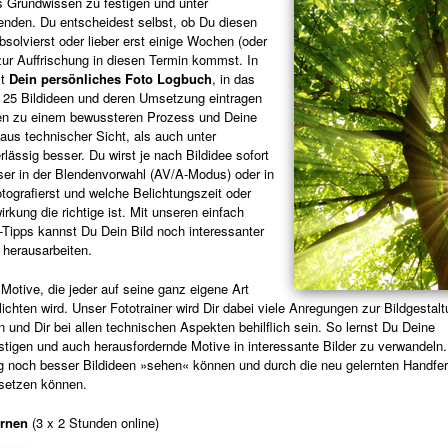
s Grundwissen zu festigen und unter
enden. Du entscheidest selbst, ob Du diesen
bsolvierst oder lieber erst einige Wochen (oder
zur Auffrischung in diesen Termin kommst. In
st
Dein persönliches Foto Logbuch
, in das
25 Bildideen und deren Umsetzung eintragen
ren zu einem bewussteren Prozess und Deine
aus technischer Sicht, als auch unter
lässig besser. Du wirst je nach Bildidee sofort
er in der Blendenvorwahl (AV/A-Modus) oder in
tografierst und welche Belichtungszeit oder
rkung die richtige ist. Mit unseren einfach
Tipps kannst Du Dein Bild noch interessanter
 herausarbeiten.
tive, die jeder auf seine ganz eigene Art
ichten wird. Unser Fototrainer wird Dir dabei viele Anregungen zur Bildgestal
und Dir bei allen technischen Aspekten behilflich sein. So lernst Du Deine
stigen und auch herausfordernde Motive in interessante Bilder zu verwandeln
ig noch besser Bildideen »sehen« können und durch die neu gelernten Handfer
msetzen können.
rnen
(3 x 2 Stunden online)