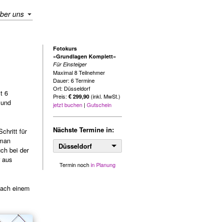
ber uns
Fotokurs
»Grundlagen Komplett«
Für Einsteiger
Maximal 8 Teilnehmer
Dauer: 6 Termine
Ort: Düsseldorf
t 6
Preis:
(inkl. MwSt.)
€ 299,90
 und
jetzt buchen
|
Gutschein
Nächste Termine in:
chritt für
 man
Düsseldorf
ch bei der
r aus
Termin noch
in Planung
nach einem