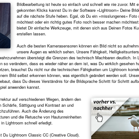
Bildbearbeitung ist heute so einfach und schnell wie nie zuvor. Mit e
gekonnten Klicks kannst Du in der Software »Lightroom« Deine Bilde
auf die nächste Stufe heben. Egal, ob Du ein »misslungenes« Foto 
möchtest oder ein richtig gutes Foto noch besser machen möchtest
bietet Dir einfache Werkzeuge, mit denen sich aus Deinen Fotos K
erstellen lassen.
Auch die besten Kamerasensoren können ein Bild nicht so aufnehm
unsere Augen es wirklich sehen. Unsere Fähigkeit, Helligkeitsunter
wahrzunehmen übersteigt die Grenzen des technisch Machbaren deutlich. In 
in so verändern, dass es wieder näher an dem ist, was Du wirklich gesehen 
tzen, brauchst Du nicht nur die technischen Fähigkeiten um Lightroom korrek
nem Bild selbst erkennen können, was eigentlich geändert werden soll. Unse
ebaut, dass Du dieses Verständnis für die Bildsprache Schritt für Schritt auf
spiel anwenden kannst.
rrektur auf verschiedenen Wegen, ändern den
n Schärfe, Sättigung und Kontrast an und
urchzuführen. Auch die Änderung des
kturen und die Retusche von Hautunreinheiten
in Lightroom schnell erledigt.
t Du Lightroom Classic CC (Creative Cloud).