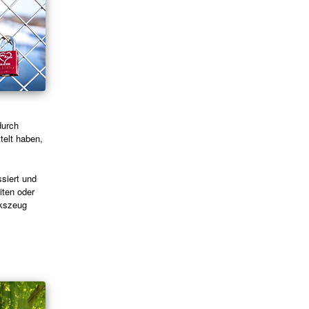
durch
telt haben,
siert und
iten oder
rkszeug