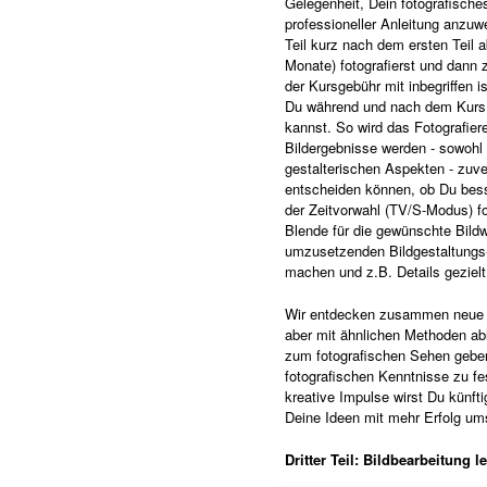
Gelegenheit, Dein fotografische
professioneller Anleitung anzuw
Teil kurz nach dem ersten Teil a
Monate) fotografierst und dann 
der Kursgebühr mit inbegriffen i
Du während und nach dem Kurs 
kannst. So wird das Fotografie
Bildergebnisse werden - sowohl 
gestalterischen Aspekten - zuver
entscheiden können, ob Du bess
der Zeitvorwahl (TV/S-Modus) fo
Blende für die gewünschte Bildwi
umzusetzenden Bildgestaltungs-
machen und z.B. Details gezielt
Wir entdecken zusammen neue Mo
aber mit ähnlichen Methoden abl
zum fotografischen Sehen geben 
fotografischen Kenntnisse zu fe
kreative Impulse wirst Du künft
Deine Ideen mit mehr Erfolg u
Dritter Teil: Bildbearbeitung
le