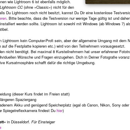
nen wie Lightroom 6 ist ebenfalls möglich.
Lightroom CC
(ohne »Classic«) nicht für den
ls Du Lightroom noch nicht besitzt, kannst Du Dir eine kostenlose Testversi
ieren
. Bitte beachte, dass die Testversion nur wenige Tage gültig ist und daher
installiert werden sollte. Lightroom ist sowohl mit Windows (ab Windows 7) a
ibel.
 Lightroom kein Computer-Profi sein, aber der allgemeine Umgang mit dem 
auf die Festplatte kopieren etc.) wird von den Teilnehmern vorausgesetzt.
en nicht benötigt. Bei maximal 8 Kursteilnehmern hat unser erfahrener Fototr
ividuellen Wünsche und Fragen einzugehen. Dich in Deiner Fotografie voranz
ative Kursatmosphäre schafft dafür die richtige Umgebung.
ung (dieser Kurs findet im Freien statt)
n längeren Spaziergang
ladenem Akku und genügend Speicherplatz (egal ob Canon, Nikon, Sony oder
e
Spiegelreflexkamera findest Du
hier
)
tt«
in Düsseldorf.
Für Einsteiger
e