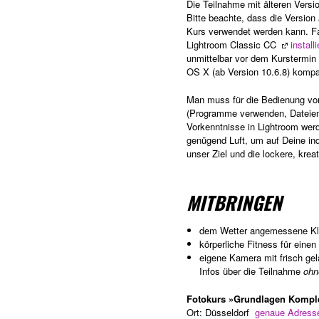
Die Teilnahme mit älteren Versio
Bitte beachte, dass die Version
Kurs verwendet werden kann. Fal
Lightroom Classic CC
install
unmittelbar vor dem Kurstermin 
OS X (ab Version 10.6.8) kompat
Man muss für die Bedienung von
(Programme verwenden, Dateien 
Vorkenntnisse in Lightroom werd
genügend Luft, um auf Deine ind
unser Ziel und die lockere, kre
MITBRINGEN
dem Wetter angemessene Kleid
körperliche Fitness für eine
eigene Kamera mit frisch ge
Infos über die Teilnahme
ohn
Fotokurs »Grundlagen Komple
Ort: Düsseldorf
genaue Adress