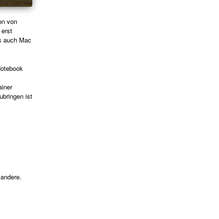
on von
 erst
ls auch Mac
Notebook
ainer
ubringen ist
 andere.