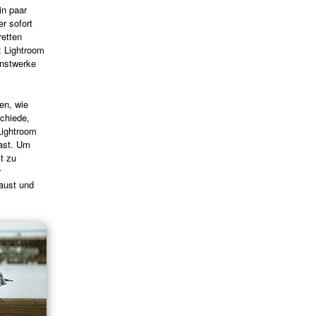
in paar
r sofort
retten
: Lightroom
unstwerke
en, wie
schiede,
Lightroom
hast. Um
t zu
r
baust und