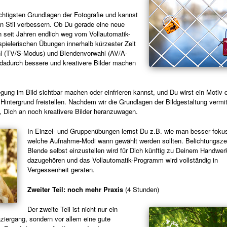
ichtigsten Grundlagen der Fotografie und kannst
n Stil verbessern. Ob Du gerade eine neue
 seit Jahren endlich weg vom Vollautomatik-
pielerischen Übungen innerhalb kürzester Zeit
hl (TV/S-Modus) und Blendenvorwahl (AV/A-
dadurch bessere und kreativere Bilder machen
ung im Bild sichtbar machen oder einfrieren kannst, und Du wirst ein Motiv 
Hintergrund freistellen. Nachdem wir die Grundlagen der Bildgestaltung vermit
, Dich an noch kreativere Bilder heranzuwagen.
In Einzel- und Gruppenübungen lernst Du z.B. wie man besser fokus
welche Aufnahme-Modi wann gewählt werden sollten. Belichtungsze
Blende selbst einzustellen wird für Dich künftig zu Deinem Handwe
dazugehören und das Vollautomatik-Programm wird vollständig in
Vergessenheit geraten.
Zweiter Teil: noch mehr Praxis
(4 Stunden)
Der zweite Teil ist nicht nur ein
aziergang, sondern vor allem eine gute