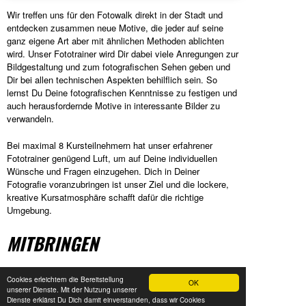
Wir treffen uns für den Fotowalk direkt in der Stadt und
entdecken zusammen neue Motive, die jeder auf seine
ganz eigene Art aber mit ähnlichen Methoden ablichten
wird. Unser Fototrainer wird Dir dabei viele Anregungen zur
Bildgestaltung und zum fotografischen Sehen geben und
Dir bei allen technischen Aspekten behilflich sein. So
lernst Du Deine fotografischen Kenntnisse zu festigen und
auch herausfordernde Motive in interessante Bilder zu
verwandeln.
Bei maximal 8 Kursteilnehmern hat unser erfahrener
Fototrainer genügend Luft, um auf Deine individuellen
Wünsche und Fragen einzugehen. Dich in Deiner
Fotografie voranzubringen ist unser Ziel und die lockere,
kreative Kursatmosphäre schafft dafür die richtige
Umgebung.
MITBRINGEN
dem Wetter angemessene Kleidung (dieser Kurs findet
Cookies erleichtern die Bereitstellung
im Freien statt)
OK
unserer Dienste. Mit der Nutzung unserer
körperliche Fitness für einen längeren Spaziergang
Dienste erklärst Du Dich damit einverstanden, dass wir Cookies